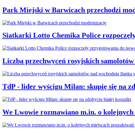
Park Miejski w Barwicach przechodzi mod
Siatkarki Lotto Chemika Police rozpoczęł
Liczba przechwyceń rosyjskich samolotów
TdP - lider wyścigu Milan: skupię się na zd
We Lwowie rozmawiano m.in. o kolejnych 