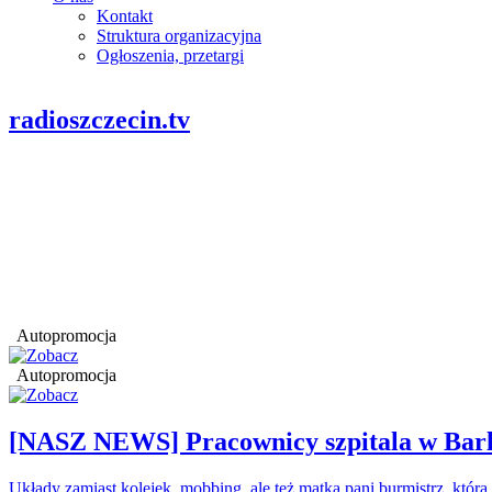
Kontakt
Struktura organizacyjna
Ogłoszenia, przetargi
radioszczecin.tv
Autopromocja
Autopromocja
[NASZ NEWS] Pracownicy szpitala w Barl
Układy zamiast kolejek, mobbing, ale też matka pani burmistrz, któr