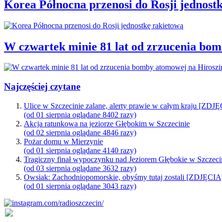
Korea Północna przenosi do Rosji jednost
W czwartek minie 81 lat od zrzucenia bo
Najczęściej czytane
Ulice w Szczecinie zalane, alerty prawie w całym kraju [ZDJ
(od 01 sierpnia oglądane 8402 razy)
Akcja ratunkowa na jeziorze Głębokim w Szczecinie
(od 02 sierpnia oglądane 4846 razy)
Pożar domu w Mierzynie
(od 01 sierpnia oglądane 4140 razy)
Tragiczny finał wypoczynku nad Jeziorem Głębokie w Szczeci
(od 03 sierpnia oglądane 3632 razy)
Owsiak: Zachodniopomorskie, obyśmy tutaj zostali [ZDJĘCIA
(od 01 sierpnia oglądane 3043 razy)