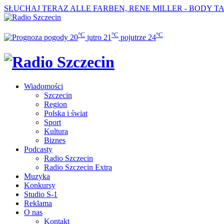
SŁUCHAJ TERAZ
ALLE FARBEN, RENE MILLER - BODY T
°C
°C
°C
20
jutro
21
pojutrze
24
Wiadomości
Szczecin
Region
Polska i świat
Sport
Kultura
Biznes
Podcasty
Radio Szczecin
Radio Szczecin Extra
Muzyka
Konkursy
Studio S-1
Reklama
O nas
Kontakt