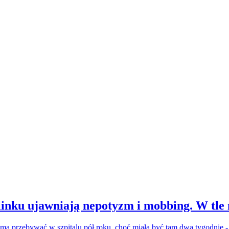
inku ujawniają nepotyzm i mobbing. W tle
a ma przebywać w szpitalu pół roku, choć miała być tam dwa tygodnie 