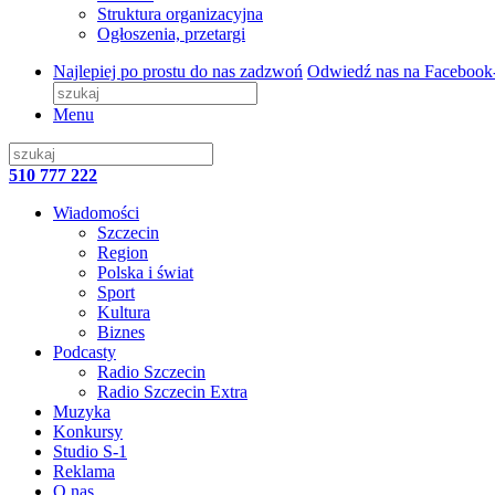
Struktura organizacyjna
Ogłoszenia, przetargi
Najlepiej po prostu do nas zadzwoń
Odwiedź nas na Facebook
Menu
510 777 222
Wiadomości
Szczecin
Region
Polska i świat
Sport
Kultura
Biznes
Podcasty
Radio Szczecin
Radio Szczecin Extra
Muzyka
Konkursy
Studio S-1
Reklama
O nas