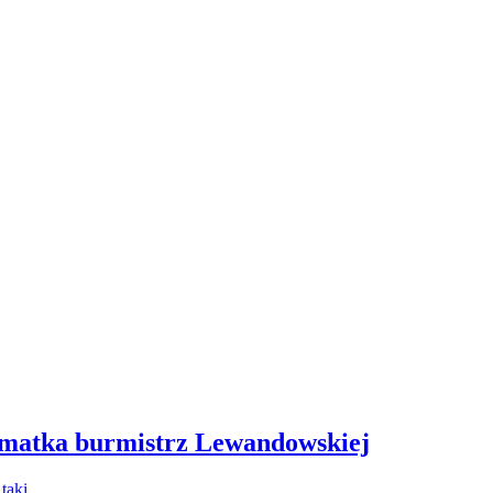
 matka burmistrz Lewandowskiej
- taki…