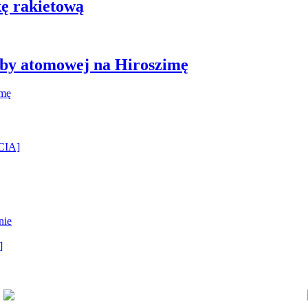
kę rakietową
mby atomowej na Hiroszimę
ĘCIA]
nie
]