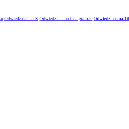
-u
Odwiedź nas na X
Odwiedź nas na Instagram-ie
Odwiedź nas na Ti