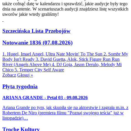
także cofnąć datę w kalendarzu i sprawdzić, jakie audycje były tego
dnia na antenie. W scenariuszach audycji znajdziesz listę wszystkich
uworów jakie wtedy graliśmy!
Szczecińska Lista Przebojów
Notowanie 1836 (07.08.2026)
1. Hugel, Imael Angel, Ultra Nate
Movin' To The Sun
2. Sombr
My
Body Isn't Ready
3. David Guetta, Alok, Stick Figure
Run Run
River (Angels Above Me)
4. DJ Goja, Jason Derulo, Melody
Mi
Chico
5. Temper City
Self Aware
Zobacz
Głosuj »
Płyta tygodnia
ARIANA GRANDE - Petal 03 - 09.08.2026
Ariana Grande po tym, jak skupiła się na aktorstwie i zagrała m.in. z
Robertem De Niro (premiera filmu "Poznaj swojego teścia" już w
listopadzie)…
Trochę Kultury