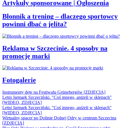
Artykuły sponsorowane | Ogłoszenia
Błonnik a trening – dlaczego sportowcy
powinni dbać o jelita?
Reklama w Szczecinie. 4 sposoby na
promocję marki
Fotogalerie
Instrumenty dęte na Festiwalu Grünebergów [ZDJĘCIA]
Letni Jarmark Szczeciński. "Coś innego, aniżeli w sklepach"
[WIDEO, ZDJĘCIA]
Letni Jarmark Szczeciński. "Coś innego, aniżeli w sklepach"
[WIDEO, ZDJĘCIA]
Wirtualny spacer po Dolinie Dolnej Odry w centrum Szczecina
[ZDJĘCIA]