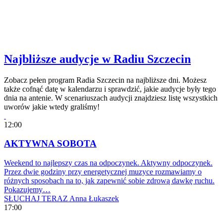
Najbliższe audycje w Radiu Szczecin
Zobacz pełen program Radia Szczecin na najbliższe dni. Możesz
także cofnąć datę w kalendarzu i sprawdzić, jakie audycje były tego
dnia na antenie. W scenariuszach audycji znajdziesz listę wszystkich
uworów jakie wtedy graliśmy!
12:00
AKTYWNA SOBOTA
Weekend to najlepszy czas na odpoczynek. Aktywny odpoczynek.
Przez dwie godziny przy energetycznej muzyce rozmawiamy o
różnych sposobach na to, jak zapewnić sobie zdrową dawkę ruchu.
Pokazujemy…
SŁUCHAJ TERAZ
Anna Łukaszek
17:00