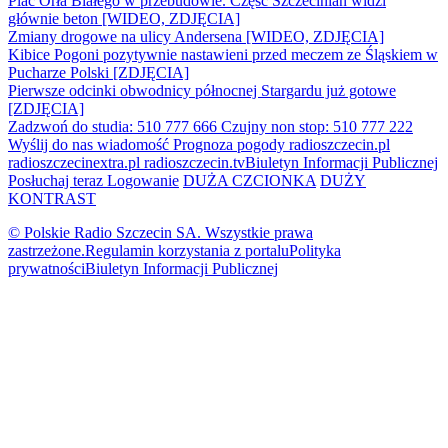
Plac Orła Białego w przebudowie. Część Szczecinian widzi
głównie beton [WIDEO, ZDJĘCIA]
Zmiany drogowe na ulicy Andersena [WIDEO, ZDJĘCIA]
Kibice Pogoni pozytywnie nastawieni przed meczem ze Śląskiem w
Pucharze Polski [ZDJĘCIA]
Pierwsze odcinki obwodnicy północnej Stargardu już gotowe
[ZDJĘCIA]
Zadzwoń do studia: 510 777 666
Czujny non stop: 510 777 222
Wyślij do nas wiadomość
Prognoza pogody
radioszczecin.pl
radioszczecinextra.pl
radioszczecin.tv
Biuletyn Informacji Publicznej
Posłuchaj teraz
Logowanie
DUŻA CZCIONKA
DUŻY
KONTRAST
© Polskie Radio Szczecin SA. Wszystkie prawa
zastrzeżone.
Regulamin korzystania z portalu
Polityka
prywatności
Biuletyn Informacji Publicznej