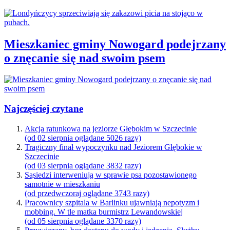
Mieszkaniec gminy Nowogard podejrzany
o znęcanie się nad swoim psem
Najczęściej czytane
Akcja ratunkowa na jeziorze Głębokim w Szczecinie
(od 02 sierpnia oglądane 5026 razy)
Tragiczny finał wypoczynku nad Jeziorem Głębokie w
Szczecinie
(od 03 sierpnia oglądane 3832 razy)
Sąsiedzi interweniują w sprawie psa pozostawionego
samotnie w mieszkaniu
(od przedwczoraj oglądane 3743 razy)
Pracownicy szpitala w Barlinku ujawniają nepotyzm i
mobbing. W tle matka burmistrz Lewandowskiej
(od 05 sierpnia oglądane 3370 razy)