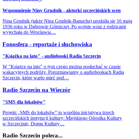
Wspomnienie Niny Grudnik - aktorki szczecińskich scen
Nina Grudnik (także Nina Grudnik-Banucha) urodziła się 16 maja
1936 roku w Dąbrowie Górniczej. Po wojnie wraz z rodzicami
wyjechała do Wrocławia…
Fonosfera - reportaże i słuchowiska
"Książka na lato" - audiobooki Radia Szczecin
W "Książce na lato" o tym czego można posłuchać w czasie
wakacyjnych podróży. Porozmawiamy o audiobookach Radia
Szczecin, które warto mieć pod…
Radio Szczecin na Wieczór
"SMS dla lokalsów"
Projekt „SMS do lokalsów” to wspólna inicjatywa trzech
szczecińskich instytucji kultury: Miejskiego Ośrodka Kultury
w Szczecinie, Domu Kultury…
Radio Szczecin poleca...