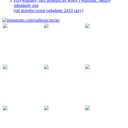
Przywiązany, bez dostępu do wody i jedzenia. Służby
odnalazły psa
(od przedwczoraj oglądane 2410 razy)