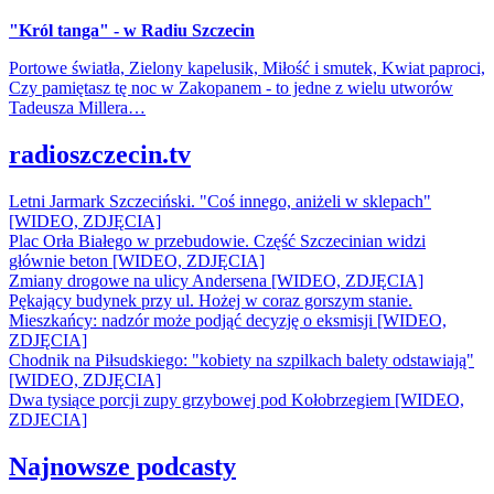
"Król tanga" - w Radiu Szczecin
Portowe światła, Zielony kapelusik, Miłość i smutek, Kwiat paproci,
Czy pamiętasz tę noc w Zakopanem - to jedne z wielu utworów
Tadeusza Millera…
radioszczecin.tv
Letni Jarmark Szczeciński. "Coś innego, aniżeli w sklepach"
[WIDEO, ZDJĘCIA]
Plac Orła Białego w przebudowie. Część Szczecinian widzi
głównie beton [WIDEO, ZDJĘCIA]
Zmiany drogowe na ulicy Andersena [WIDEO, ZDJĘCIA]
Pękający budynek przy ul. Hożej w coraz gorszym stanie.
Mieszkańcy: nadzór może podjąć decyzję o eksmisji [WIDEO,
ZDJĘCIA]
Chodnik na Piłsudskiego: "kobiety na szpilkach balety odstawiają"
[WIDEO, ZDJĘCIA]
Dwa tysiące porcji zupy grzybowej pod Kołobrzegiem [WIDEO,
ZDJECIA]
Najnowsze podcasty