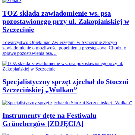
TOZ składa zawiadomienie ws. psa
pozostawionego przy ul. Zakopiańskiej w
Szczecinie
Towarzystwo Opieki nad Zwierzętami w Szczecinie złożyło
zawiadomienie o możliwości popełnienia przestępstwa. Chodzi o
sprawę pozostawienia psa…
Specjalistyczny sprzęt zjechał do Stoczni
Szczecińskiej „Wulkan”
Instrumenty dęte na Festiwalu
Grünebergów [ZDJĘCIA]