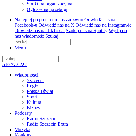
Struktura organizacyjna
Ogłoszenia, przetargi
Najlepiej po prostu do nas zadzwoń
Odwiedź nas na
Facebook-u
Odwiedź nas na X
Odwiedź nas na Instagram-ie
Odwiedź nas na TikTok-u
Szukaj nas na Spotify
Wyślij do
nas wiadomość
Szukaj
Menu
510 777 222
Wiadomości
Szczecin
Region
Polska i świat
Sport
Kultura
Biznes
Podcasty
Radio Szczecin
Radio Szczecin Extra
Muzyka
Konkursy