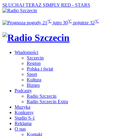
SŁUCHAJ TERAZ
SIMPLY RED - STARS
°C
°C
°C
21
jutro
30
pojutrze
32
Wiadomości
Szczecin
Region
Polska i świat
Sport
Kultura
Biznes
Podcasty
Radio Szczecin
Radio Szczecin Extra
Muzyka
Konkursy
Studio S-1
Reklama
O nas
Kontakt