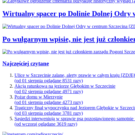
Wirtualny spacer po Dolinie Dolnej Odry
Po wulgarnym wpisie, nie jest już członki
Najczęściej czytane
Ulice w Szczecinie zalane, alerty prawie w całym kraju [ZDJ
(od 01 sierpnia oglądane 8531 razy)
Akcja ratunkowa na jeziorze Głębokim w Szczecinie
(od 02 sierpnia oglądane 4971 razy)
Pożar domu w Mierzynie
(od 01 sierpnia oglądane 4273 razy)
Tragiczny finał wypoczynku nad Jeziorem Głębokie w Szczeci
(od 03 sierpnia oglądane 3781 razy)
Sąsiedzi interweniują w sprawie psa pozostawionego samotnie
(od wczoraj oglądane 3619 razy)