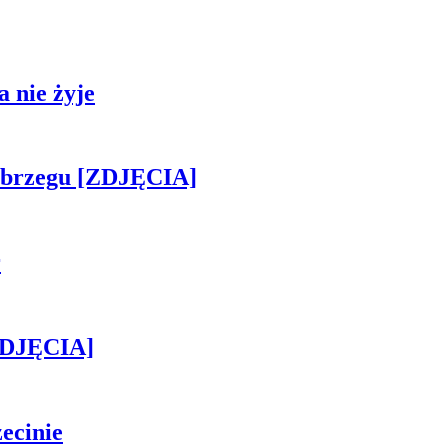
 nie żyje
obrzegu [ZDJĘCIA]
r
[ZDJĘCIA]
ecinie