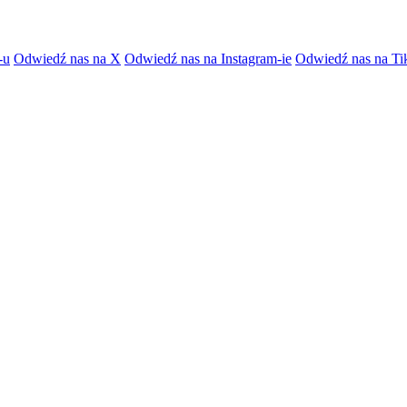
-u
Odwiedź nas na X
Odwiedź nas na Instagram-ie
Odwiedź nas na Ti