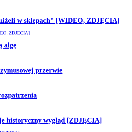
 aniżeli w sklepach" [WIDEO, ZDJĘCIA]
ą algę
rzymusowej przerwie
rozpatrzenia
je historyczny wygląd [ZDJĘCIA]