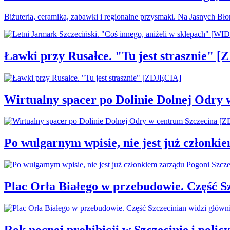
Biżuteria, ceramika, zabawki i regionalne przysmaki. Na Jasnych Bł
Ławki przy Rusałce. "Tu jest strasznie" 
Wirtualny spacer po Dolinie Dolnej Odry
Po wulgarnym wpisie, nie jest już członki
Plac Orła Białego w przebudowie. Część 
Rok nocnej prohibicji w Szczecinie i policy