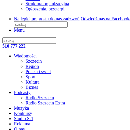
Struktura organizacyjna
Ogłoszenia, przetargi
Najlepiej po prostu do nas zadzwoń
Odwiedź nas na Facebook
Menu
510 777 222
Wiadomości
Szczecin
Region
Polska i świat
Sport
Kultura
Biznes
Podcasty
Radio Szczecin
Radio Szczecin Extra
Muzyka
Konkursy
Studio S-1
Reklama
O nas