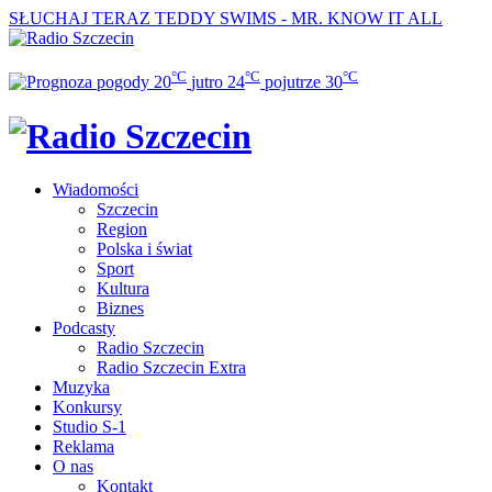
SŁUCHAJ TERAZ
TEDDY SWIMS - MR. KNOW IT ALL
°C
°C
°C
20
jutro
24
pojutrze
30
Wiadomości
Szczecin
Region
Polska i świat
Sport
Kultura
Biznes
Podcasty
Radio Szczecin
Radio Szczecin Extra
Muzyka
Konkursy
Studio S-1
Reklama
O nas
Kontakt