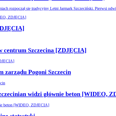
oniach rozpoczął się tradycyjny Letni Jarmark Szczeciński. Pierwsi od
[ZDJĘCIA]
 w centrum Szczecina [ZDJĘCIA]
em zarządu Pogoni Szczecin
Szczecinian widzi głównie beton [WIDEO, 
jne statystyki