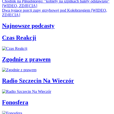
Chodnik na Piłsudskiego: "kobiety na szpilkach balety odstawiają"
[WIDEO, ZDJĘCIA]
Dwa tysiące porcji zupy grzybowej pod Kołobrzegiem [WIDEO,
ZDJECIA]
Najnowsze podcasty
Czas Reakcji
Zgodnie z prawem
Radio Szczecin Na Wieczór
Fonosfera