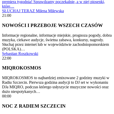
premiera tygodnia! Sprawdzamy poczekalnię, a w niej piosenki,
które…
SŁUCHAJ TERAZ
Milena Milewska
21:00
NOWOŚCI I PRZEBOJE WSZECH CZASÓW
Informacje regionalne, informacje miejskie, prognoza pogody, dobra
muzyka, ciekawe audycje, świetna zabawa, konkursy, nagrody.
Słuchaj przez internet lub w województwie zachodniopomorskiem
(POLSKA)…
Sebastian Roszkowski
22:00
MIQROKOSMOS
MIQROKOSMOS to najbardziej zmixowane 2 godziny muzyki w
Radiu Szczecin. Pierwsza godzina audycji to DJ set w wykonaniu
DJa MIQRO, podczas którego usłyszycie muzyczne nowości oraz
dużo niespotykanych…
00:00
NOC Z RADIEM SZCZECIN