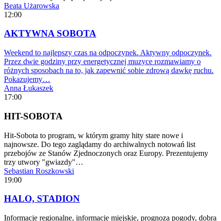
Beata Użarowska
12:00
AKTYWNA SOBOTA
Weekend to najlepszy czas na odpoczynek. Aktywny odpoczynek.
Przez dwie godziny przy energetycznej muzyce rozmawiamy o
różnych sposobach na to, jak zapewnić sobie zdrową dawkę ruchu.
Pokazujemy…
Anna Łukaszek
17:00
HIT-SOBOTA
Hit-Sobota to program, w którym gramy hity stare nowe i
najnowsze. Do tego zaglądamy do archiwalnych notowań list
przebojów ze Stanów Zjednoczonych oraz Europy. Prezentujemy
trzy utwory "gwiazdy"…
Sebastian Roszkowski
19:00
HALO, STADION
Informacje regionalne, informacje miejskie, prognoza pogody, dobra