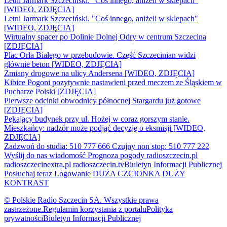
Letni Jarmark Szczeciński. "Coś innego, aniżeli w sklepach"
[WIDEO, ZDJĘCIA]
Letni Jarmark Szczeciński. "Coś innego, aniżeli w sklepach"
[WIDEO, ZDJĘCIA]
Wirtualny spacer po Dolinie Dolnej Odry w centrum Szczecina
[ZDJĘCIA]
Plac Orła Białego w przebudowie. Część Szczecinian widzi
głównie beton [WIDEO, ZDJĘCIA]
Zmiany drogowe na ulicy Andersena [WIDEO, ZDJĘCIA]
Kibice Pogoni pozytywnie nastawieni przed meczem ze Śląskiem w
Pucharze Polski [ZDJĘCIA]
Pierwsze odcinki obwodnicy północnej Stargardu już gotowe
[ZDJĘCIA]
Pękający budynek przy ul. Hożej w coraz gorszym stanie.
Mieszkańcy: nadzór może podjąć decyzję o eksmisji [WIDEO,
ZDJĘCIA]
Zadzwoń do studia: 510 777 666
Czujny non stop: 510 777 222
Wyślij do nas wiadomość
Prognoza pogody
radioszczecin.pl
radioszczecinextra.pl
radioszczecin.tv
Biuletyn Informacji Publicznej
Posłuchaj teraz
Logowanie
DUŻA CZCIONKA
DUŻY
KONTRAST
© Polskie Radio Szczecin SA. Wszystkie prawa
zastrzeżone.
Regulamin korzystania z portalu
Polityka
prywatności
Biuletyn Informacji Publicznej