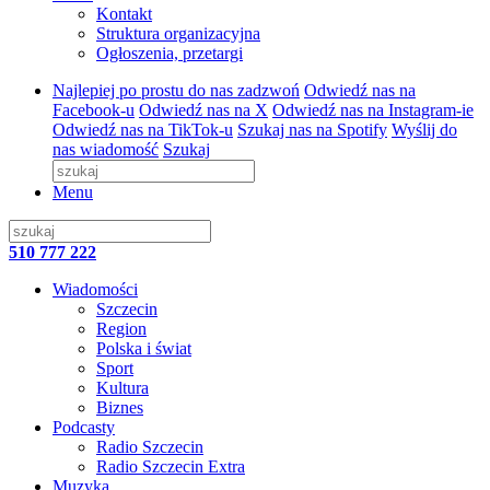
Kontakt
Struktura organizacyjna
Ogłoszenia, przetargi
Najlepiej po prostu do nas zadzwoń
Odwiedź nas na
Facebook-u
Odwiedź nas na X
Odwiedź nas na Instagram-ie
Odwiedź nas na TikTok-u
Szukaj nas na Spotify
Wyślij do
nas wiadomość
Szukaj
Menu
510 777 222
Wiadomości
Szczecin
Region
Polska i świat
Sport
Kultura
Biznes
Podcasty
Radio Szczecin
Radio Szczecin Extra
Muzyka