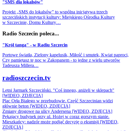
"SMS dla lokalsów"
Projekt „SMS do lokalsów” to wspólna inicjatywa trzech
szczecińskich instytucji kultury: Miejskiego Ośrodka Kultury
w Szczecinie, Domu Kultury…
Radio Szczecin poleca...
"Król tanga" - w Radiu Szczecin
Portowe światła, Zielony kapelusik, Miłość i smutek, Kwiat paproci,
Czy pamiętasz tę noc w Zakopanem - to jedne z wielu utworów
Tadeusza Millera…
radioszczecin.tv
Letni Jarmark Szczeciński. "Coś innego, aniżeli w sklepach"
[WIDEO, ZDJĘCIA]
Plac Orła Białego w przebudowie. Część Szczecinian widzi
głównie beton [WIDEO, ZDJĘCIA]
Zmiany drogowe na ulicy Andersena [WIDEO, ZDJĘCIA]
Pękający budynek przy ul. Hożej w coraz gorszym stanie.
Mieszkańcy: nadzór może podjąć decyzję o eksmisji [WIDEO,
ZDJĘCIA]