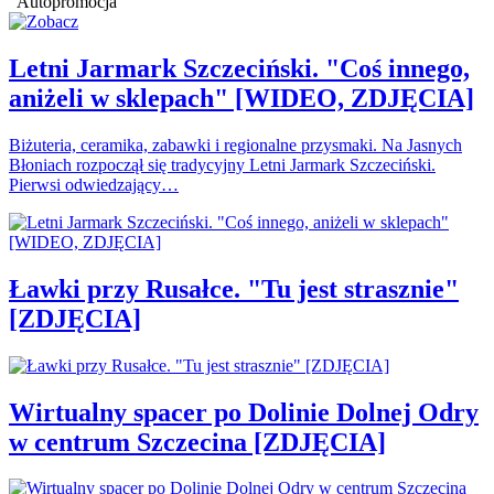
Autopromocja
Letni Jarmark Szczeciński. "Coś innego,
aniżeli w sklepach" [WIDEO, ZDJĘCIA]
Biżuteria, ceramika, zabawki i regionalne przysmaki. Na Jasnych
Błoniach rozpoczął się tradycyjny Letni Jarmark Szczeciński.
Pierwsi odwiedzający…
Ławki przy Rusałce. "Tu jest strasznie"
[ZDJĘCIA]
Wirtualny spacer po Dolinie Dolnej Odry
w centrum Szczecina [ZDJĘCIA]