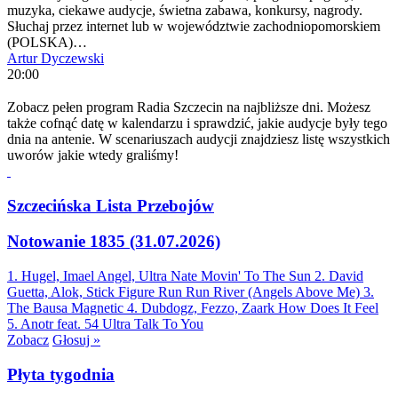
muzyka, ciekawe audycje, świetna zabawa, konkursy, nagrody.
Słuchaj przez internet lub w województwie zachodniopomorskiem
(POLSKA)…
Artur Dyczewski
20:00
Zobacz pełen program Radia Szczecin na najbliższe dni. Możesz
także cofnąć datę w kalendarzu i sprawdzić, jakie audycje były tego
dnia na antenie. W scenariuszach audycji znajdziesz listę wszystkich
uworów jakie wtedy graliśmy!
Szczecińska Lista Przebojów
Notowanie 1835 (31.07.2026)
1. Hugel, Imael Angel, Ultra Nate
Movin' To The Sun
2. David
Guetta, Alok, Stick Figure
Run Run River (Angels Above Me)
3.
The Bausa
Magnetic
4. Dubdogz, Fezzo, Zaark
How Does It Feel
5. Anotr feat. 54 Ultra
Talk To You
Zobacz
Głosuj »
Płyta tygodnia