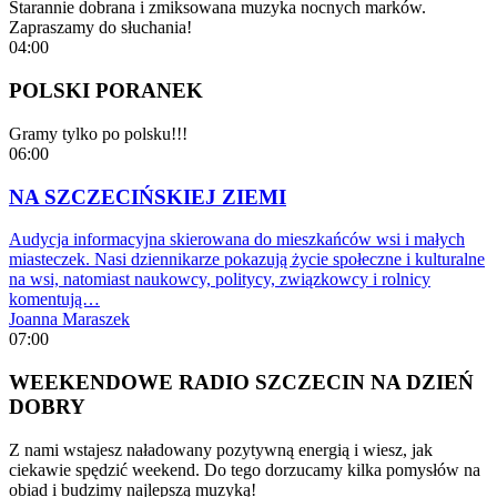
Starannie dobrana i zmiksowana muzyka nocnych marków.
Zapraszamy do słuchania!
04:00
POLSKI PORANEK
Gramy tylko po polsku!!!
06:00
NA SZCZECIŃSKIEJ ZIEMI
Audycja informacyjna skierowana do mieszkańców wsi i małych
miasteczek. Nasi dziennikarze pokazują życie społeczne i kulturalne
na wsi, natomiast naukowcy, politycy, związkowcy i rolnicy
komentują…
Joanna Maraszek
07:00
WEEKENDOWE RADIO SZCZECIN NA DZIEŃ
DOBRY
Z nami wstajesz naładowany pozytywną energią i wiesz, jak
ciekawie spędzić weekend. Do tego dorzucamy kilka pomysłów na
obiad i budzimy najlepszą muzyką!