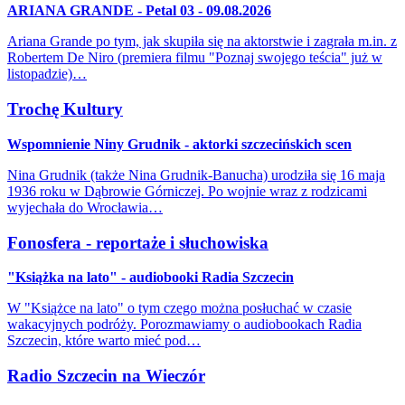
ARIANA GRANDE - Petal 03 - 09.08.2026
Ariana Grande po tym, jak skupiła się na aktorstwie i zagrała m.in. z
Robertem De Niro (premiera filmu "Poznaj swojego teścia" już w
listopadzie)…
Trochę Kultury
Wspomnienie Niny Grudnik - aktorki szczecińskich scen
Nina Grudnik (także Nina Grudnik-Banucha) urodziła się 16 maja
1936 roku w Dąbrowie Górniczej. Po wojnie wraz z rodzicami
wyjechała do Wrocławia…
Fonosfera - reportaże i słuchowiska
"Książka na lato" - audiobooki Radia Szczecin
W "Książce na lato" o tym czego można posłuchać w czasie
wakacyjnych podróży. Porozmawiamy o audiobookach Radia
Szczecin, które warto mieć pod…
Radio Szczecin na Wieczór