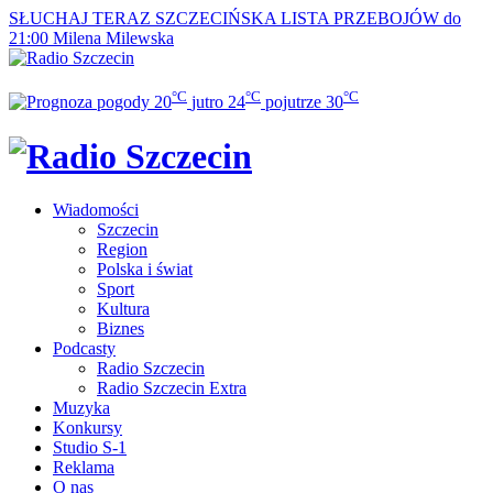
SŁUCHAJ TERAZ
SZCZECIŃSKA LISTA PRZEBOJÓW do
21:00
Milena Milewska
°C
°C
°C
20
jutro
24
pojutrze
30
Wiadomości
Szczecin
Region
Polska i świat
Sport
Kultura
Biznes
Podcasty
Radio Szczecin
Radio Szczecin Extra
Muzyka
Konkursy
Studio S-1
Reklama
O nas