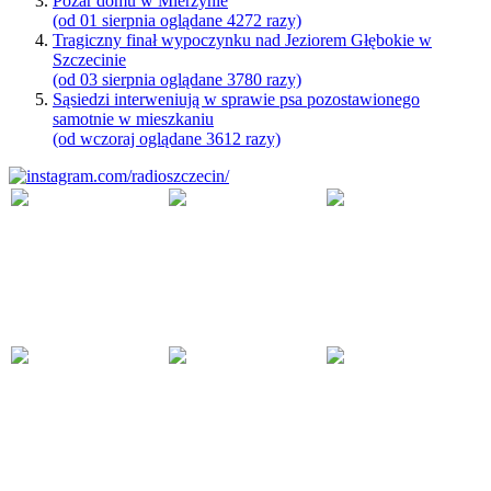
Pożar domu w Mierzynie
(od 01 sierpnia oglądane 4272 razy)
Tragiczny finał wypoczynku nad Jeziorem Głębokie w
Szczecinie
(od 03 sierpnia oglądane 3780 razy)
Sąsiedzi interweniują w sprawie psa pozostawionego
samotnie w mieszkaniu
(od wczoraj oglądane 3612 razy)