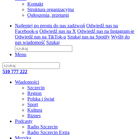
Kontakt
Struktura organizacyjna
Ogłoszenia, przetargi
Najlepiej po prostu do nas zadzwoń
Odwiedź nas na
Facebook-u
Odwiedź nas na X
Odwiedź nas na Instagram-ie
Odwiedź nas na TikTok-u
Szukaj nas na Spotify
Wyślij do
nas wiadomość
Szukaj
Menu
510 777 222
Wiadomości
Szczecin
Region
Polska i świat
Sport
Kultura
Biznes
Podcasty
Radio Szczecin
Radio Szczecin Extra
Muzyka