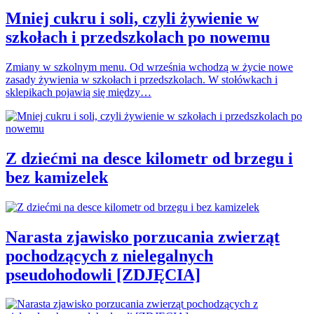
Mniej cukru i soli, czyli żywienie w
szkołach i przedszkolach po nowemu
Zmiany w szkolnym menu. Od września wchodzą w życie nowe
zasady żywienia w szkołach i przedszkolach. W stołówkach i
sklepikach pojawią się między…
Z dziećmi na desce kilometr od brzegu i
bez kamizelek
Narasta zjawisko porzucania zwierząt
pochodzących z nielegalnych
pseudohodowli [ZDJĘCIA]