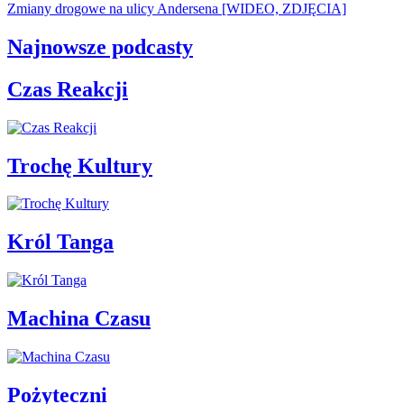
Zmiany drogowe na ulicy Andersena [WIDEO, ZDJĘCIA]
Najnowsze podcasty
Czas Reakcji
Trochę Kultury
Król Tanga
Machina Czasu
Pożyteczni