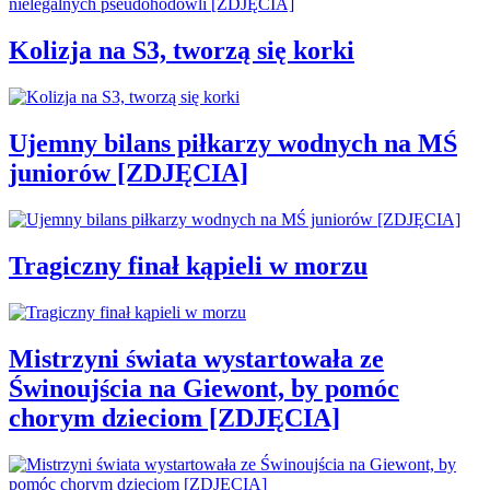
Kolizja na S3, tworzą się korki
Ujemny bilans piłkarzy wodnych na MŚ
juniorów [ZDJĘCIA]
Tragiczny finał kąpieli w morzu
Mistrzyni świata wystartowała ze
Świnoujścia na Giewont, by pomóc
chorym dzieciom [ZDJĘCIA]