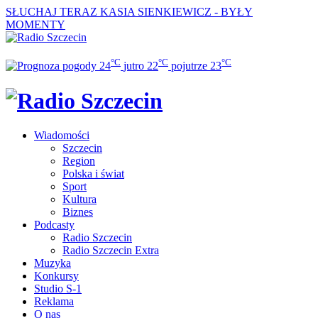
SŁUCHAJ TERAZ
KASIA SIENKIEWICZ - BYŁY
MOMENTY
°C
°C
°C
24
jutro
22
pojutrze
23
Wiadomości
Szczecin
Region
Polska i świat
Sport
Kultura
Biznes
Podcasty
Radio Szczecin
Radio Szczecin Extra
Muzyka
Konkursy
Studio S-1
Reklama
O nas