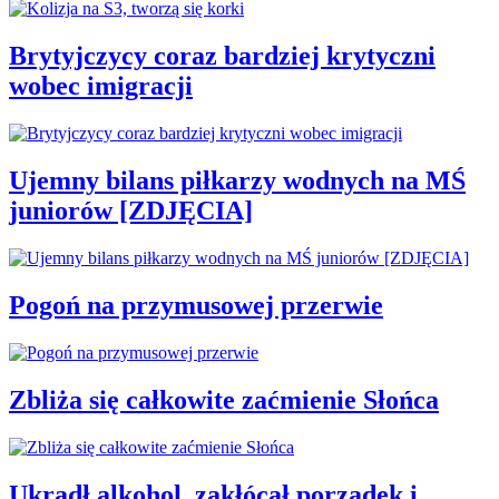
Brytyjczycy coraz bardziej krytyczni
wobec imigracji
Ujemny bilans piłkarzy wodnych na MŚ
juniorów [ZDJĘCIA]
Pogoń na przymusowej przerwie
Zbliża się całkowite zaćmienie Słońca
Ukradł alkohol, zakłócał porządek i