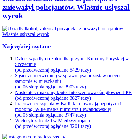
znieważył policjantów. Właśnie usłyszał
wyrok
Najczęściej czytane
Dzieci wpadły do zbiornika przy ul. Komuny Paryskiej w
Szczecinie
(od przedwczoraj oglądane 5429 razy)
Sąsiedzi interweniują w sprawie psa pozostawionego
samotnie w mieszkaniu
(od 06 sierpnia oglądane 3903 razy)
Nastolatek miał rany kłute. Interweniował śmigłowiec LPR
(od przedwczoraj oglądane 3827 razy)
Pracownicy szpitala w Barlinku ujawniają nepotyzm i
mobbing. W tle matka burmistrz Lewandowskiej
(od 05 sierpnia oglądane 3747 razy)
Wieloryb zabłądził w Międzyzdrojach
(od przedwczoraj oglądane 3201 razy)