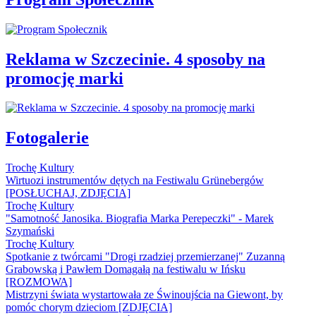
Reklama w Szczecinie. 4 sposoby na
promocję marki
Fotogalerie
Trochę Kultury
Wirtuozi instrumentów dętych na Festiwalu Grünebergów
[POSŁUCHAJ, ZDJĘCIA]
Trochę Kultury
"Samotność Janosika. Biografia Marka Perepeczki" - Marek
Szymański
Trochę Kultury
Spotkanie z twórcami "Drogi rzadziej przemierzanej" Zuzanną
Grabowską i Pawłem Domagałą na festiwalu w Ińsku
[ROZMOWA]
Mistrzyni świata wystartowała ze Świnoujścia na Giewont, by
pomóc chorym dzieciom [ZDJĘCIA]