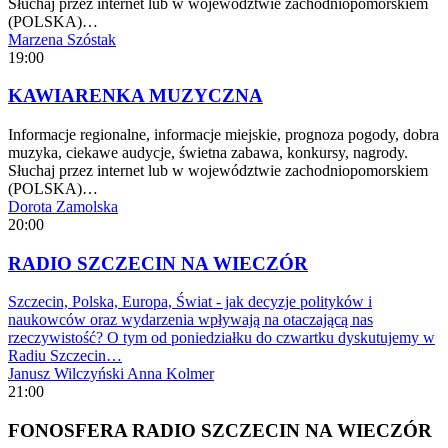
Słuchaj przez internet lub w województwie zachodniopomorskiem
(POLSKA)…
Marzena Szóstak
19:00
KAWIARENKA MUZYCZNA
Informacje regionalne, informacje miejskie, prognoza pogody, dobra
muzyka, ciekawe audycje, świetna zabawa, konkursy, nagrody.
Słuchaj przez internet lub w województwie zachodniopomorskiem
(POLSKA)…
Dorota Zamolska
20:00
RADIO SZCZECIN NA WIECZÓR
Szczecin, Polska, Europa, Świat - jak decyzje polityków i
naukowców oraz wydarzenia wpływają na otaczającą nas
rzeczywistość? O tym od poniedziałku do czwartku dyskutujemy w
Radiu Szczecin…
Janusz Wilczyński
Anna Kolmer
21:00
FONOSFERA RADIO SZCZECIN NA WIECZÓR