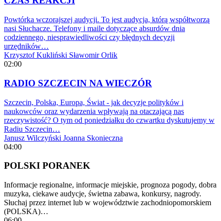
CZAS REAKCJI
Powtórka wczorajszej audycji. To jest audycja, którą współtworzą
nasi Słuchacze. Telefony i maile dotyczące absurdów dnia
codziennego, niesprawiedliwości czy błędnych decyzji
urzędników…
Krzysztof Kukliński
Sławomir Orlik
02:00
RADIO SZCZECIN NA WIECZÓR
Szczecin, Polska, Europa, Świat - jak decyzje polityków i
naukowców oraz wydarzenia wpływają na otaczającą nas
rzeczywistość? O tym od poniedziałku do czwartku dyskutujemy w
Radiu Szczecin…
Janusz Wilczyński
Joanna Skonieczna
04:00
POLSKI PORANEK
Informacje regionalne, informacje miejskie, prognoza pogody, dobra
muzyka, ciekawe audycje, świetna zabawa, konkursy, nagrody.
Słuchaj przez internet lub w województwie zachodniopomorskiem
(POLSKA)…
06:00