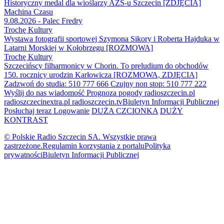
Historyczny medal dla wioślarzy AZS-u Szczecin [ZDJĘCIA]
Machina Czasu
9.08.2026 - Palec Fredry
Trochę Kultury
Wystawa fotografii sportowej Szymona Sikory i Roberta Hajduka w
Latarni Morskiej w Kołobrzegu [ROZMOWA]
Trochę Kultury
Szczecińscy filharmonicy w Chorin. To preludium do obchodów
150. rocznicy urodzin Karłowicza [ROZMOWA, ZDJĘCIA]
Zadzwoń do studia: 510 777 666
Czujny non stop: 510 777 222
Wyślij do nas wiadomość
Prognoza pogody
radioszczecin.pl
radioszczecinextra.pl
radioszczecin.tv
Biuletyn Informacji Publicznej
Posłuchaj teraz
Logowanie
DUŻA CZCIONKA
DUŻY
KONTRAST
© Polskie Radio Szczecin SA. Wszystkie prawa
zastrzeżone.
Regulamin korzystania z portalu
Polityka
prywatności
Biuletyn Informacji Publicznej