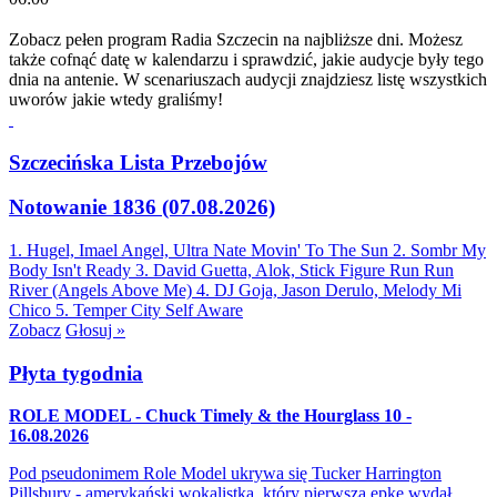
Zobacz pełen program Radia Szczecin na najbliższe dni. Możesz
także cofnąć datę w kalendarzu i sprawdzić, jakie audycje były tego
dnia na antenie. W scenariuszach audycji znajdziesz listę wszystkich
uworów jakie wtedy graliśmy!
Szczecińska Lista Przebojów
Notowanie 1836 (07.08.2026)
1. Hugel, Imael Angel, Ultra Nate
Movin' To The Sun
2. Sombr
My
Body Isn't Ready
3. David Guetta, Alok, Stick Figure
Run Run
River (Angels Above Me)
4. DJ Goja, Jason Derulo, Melody
Mi
Chico
5. Temper City
Self Aware
Zobacz
Głosuj »
Płyta tygodnia
ROLE MODEL - Chuck Timely & the Hourglass 10 -
16.08.2026
Pod pseudonimem Role Model ukrywa się Tucker Harrington
Pillsbury - amerykański wokalistka, który pierwszą epkę wydał