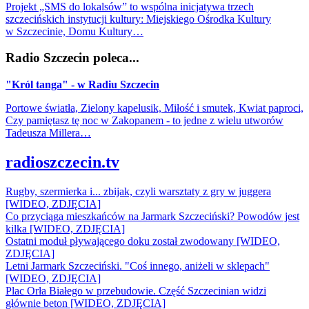
Projekt „SMS do lokalsów” to wspólna inicjatywa trzech
szczecińskich instytucji kultury: Miejskiego Ośrodka Kultury
w Szczecinie, Domu Kultury…
Radio Szczecin poleca...
"Król tanga" - w Radiu Szczecin
Portowe światła, Zielony kapelusik, Miłość i smutek, Kwiat paproci,
Czy pamiętasz tę noc w Zakopanem - to jedne z wielu utworów
Tadeusza Millera…
radioszczecin.tv
Rugby, szermierka i... zbijak, czyli warsztaty z gry w juggera
[WIDEO, ZDJĘCIA]
Co przyciąga mieszkańców na Jarmark Szczeciński? Powodów jest
kilka [WIDEO, ZDJĘCIA]
Ostatni moduł pływającego doku został zwodowany [WIDEO,
ZDJĘCIA]
Letni Jarmark Szczeciński. "Coś innego, aniżeli w sklepach"
[WIDEO, ZDJĘCIA]
Plac Orła Białego w przebudowie. Część Szczecinian widzi
głównie beton [WIDEO, ZDJĘCIA]