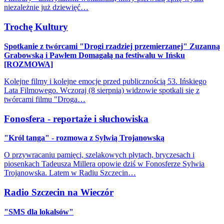
niezależnie już dziewięć…
Trochę Kultury
Spotkanie z twórcami "Drogi rzadziej przemierzanej" Zuzanną
Grabowską i Pawłem Domagałą na festiwalu w Ińsku
[ROZMOWA]
Kolejne filmy i kolejne emocje przed publicznością 53. Ińskiego
Lata Filmowego. Wczoraj (8 sierpnia) widzowie spotkali się z
twórcami filmu "Droga…
Fonosfera - reportaże i słuchowiska
"Król tanga" - rozmowa z Sylwią Trojanowską
O przywracaniu pamięci, szelakowych płytach, bryczesach i
piosenkach Tadeusza Millera opowie dziś w Fonosferze Sylwia
Trojanowska. Latem w Radiu Szczecin…
Radio Szczecin na Wieczór
"SMS dla lokalsów"