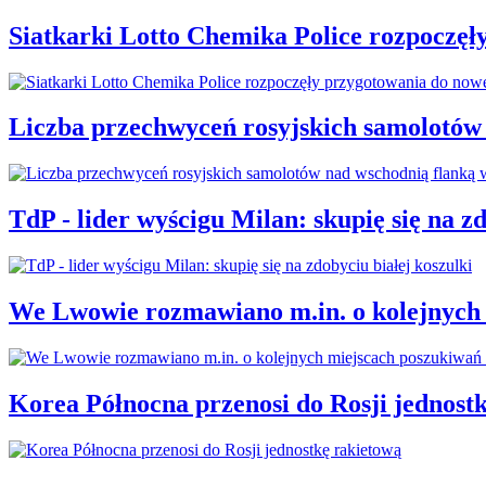
Siatkarki Lotto Chemika Police rozpoczęł
Liczba przechwyceń rosyjskich samolotów
TdP - lider wyścigu Milan: skupię się na zd
We Lwowie rozmawiano m.in. o kolejnych 
Korea Północna przenosi do Rosji jednost