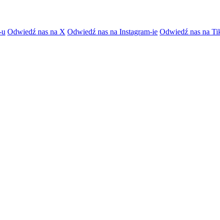
-u
Odwiedź nas na X
Odwiedź nas na Instagram-ie
Odwiedź nas na Ti