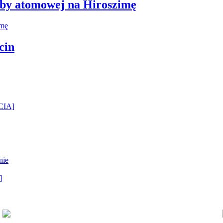
mby atomowej na Hiroszimę
cin
ĘCIA]
nie
]