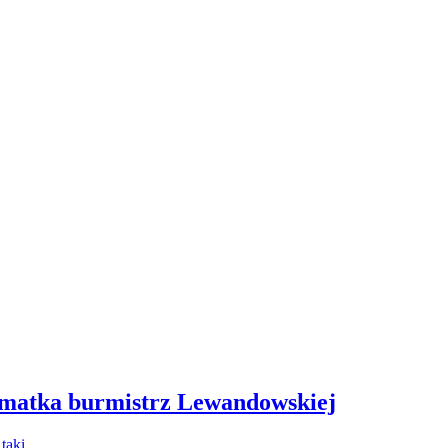
 matka burmistrz Lewandowskiej
- taki…