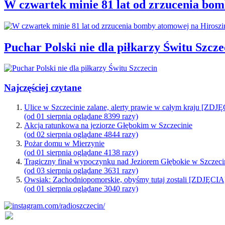
W czwartek minie 81 lat od zrzucenia bo
Puchar Polski nie dla piłkarzy Świtu Szcze
Najczęściej czytane
Ulice w Szczecinie zalane, alerty prawie w całym kraju [ZDJ
(od 01 sierpnia oglądane 8399 razy)
Akcja ratunkowa na jeziorze Głębokim w Szczecinie
(od 02 sierpnia oglądane 4844 razy)
Pożar domu w Mierzynie
(od 01 sierpnia oglądane 4138 razy)
Tragiczny finał wypoczynku nad Jeziorem Głębokie w Szczeci
(od 03 sierpnia oglądane 3631 razy)
Owsiak: Zachodniopomorskie, obyśmy tutaj zostali [ZDJĘCIA
(od 01 sierpnia oglądane 3040 razy)