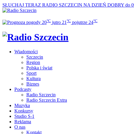
SŁUCHAJ TERAZ
RADIO SZCZECIN NA DZIEŃ DOBRY do 0
°C
°C
°C
20
jutro
21
pojutrze
24
Wiadomości
Szczecin
Region
Polska i świat
Sport
Kultura
Biznes
Podcasty
Radio Szczecin
Radio Szczecin Extra
Muzyka
Konkursy
Studio S-1
Reklama
O nas
Kontakt