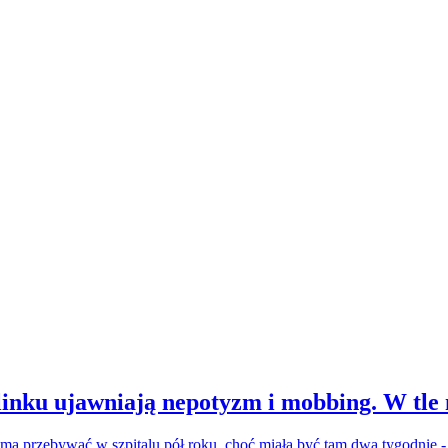
inku ujawniają nepotyzm i mobbing. W tle
a ma przebywać w szpitalu pół roku, choć miała być tam dwa tygodnie 