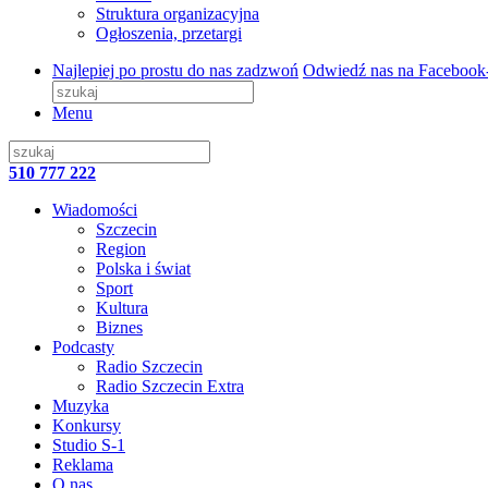
Struktura organizacyjna
Ogłoszenia, przetargi
Najlepiej po prostu do nas zadzwoń
Odwiedź nas na Facebook
Menu
510 777 222
Wiadomości
Szczecin
Region
Polska i świat
Sport
Kultura
Biznes
Podcasty
Radio Szczecin
Radio Szczecin Extra
Muzyka
Konkursy
Studio S-1
Reklama
O nas