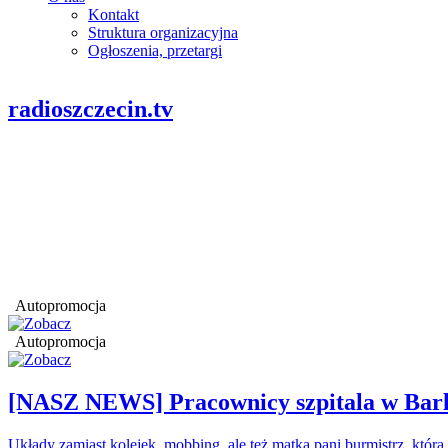
Kontakt
Struktura organizacyjna
Ogłoszenia, przetargi
radioszczecin.tv
Autopromocja
Autopromocja
[NASZ NEWS] Pracownicy szpitala w Barl
Układy zamiast kolejek, mobbing, ale też matka pani burmistrz, któr