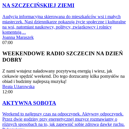
NA SZCZECIŃSKIEJ ZIEMI
Audycja informacyjna skierowana do mieszkańców wsi i małych
miasteczek. Nasi dziennikarze pokazują życie społeczne i kulturalne
na wsi, natomiast naukowcy, politycy, związkowcy i rolnicy
komentują…
Joanna Maraszek
07:00
WEEKENDOWE RADIO SZCZECIN NA DZIEŃ
DOBRY
Z nami wstajesz naładowany pozytywną energią i wiesz, jak
ciekawie spędzić weekend. Do tego dorzucamy kilka pomysłów na
obiad i budzimy najlepszą muzyką!
Beata Użarowska
12:00
AKTYWNA SOBOTA
Weekend to najlepszy czas na odpoczynek. Aktywny odpoczynek.
Przez dwie godziny przy energetycznej muzyce rozmawiamy o
różnych sposobach na to, jak zapewnić sobie zdrową dawkę ruchu.