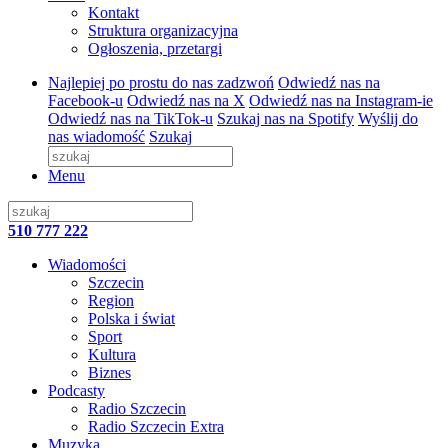
Kontakt
Struktura organizacyjna
Ogłoszenia, przetargi
Najlepiej po prostu do nas zadzwoń
Odwiedź nas na
Facebook-u
Odwiedź nas na X
Odwiedź nas na Instagram-ie
Odwiedź nas na TikTok-u
Szukaj nas na Spotify
Wyślij do
nas wiadomość
Szukaj
Menu
510 777 222
Wiadomości
Szczecin
Region
Polska i świat
Sport
Kultura
Biznes
Podcasty
Radio Szczecin
Radio Szczecin Extra
Muzyka