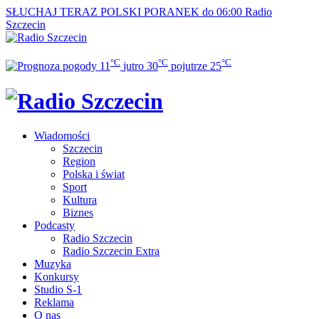
SŁUCHAJ TERAZ
POLSKI PORANEK do 06:00
Radio
Szczecin
°C
°C
°C
11
jutro
30
pojutrze
25
Wiadomości
Szczecin
Region
Polska i świat
Sport
Kultura
Biznes
Podcasty
Radio Szczecin
Radio Szczecin Extra
Muzyka
Konkursy
Studio S-1
Reklama
O nas