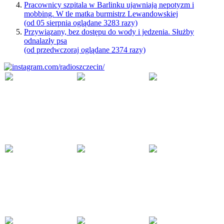
Pracownicy szpitala w Barlinku ujawniają nepotyzm i
mobbing. W tle matka burmistrz Lewandowskiej
(od 05 sierpnia oglądane 3283 razy)
Przywiązany, bez dostępu do wody i jedzenia. Służby
odnalazły psa
(od przedwczoraj oglądane 2374 razy)