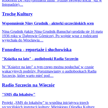
Robertem De Niro (premiera filmu "Poznaj swojego teścia" już w
listopadzie)…
Trochę Kultury
Wspomnienie Niny Grudnik - aktorki szczecińskich scen
Nina Grudnik (także Nina Grudnik-Banucha) urodziła się 16 maja
1936 roku w Dąbrowie Górniczej. Po wojnie wraz z rodzicami
wyjechała do Wrocławia…
Fonosfera - reportaże i słuchowiska
"Książka na lato" - audiobooki Radia Szczecin
W "Książce na lato" o tym czego można posłuchać w czasie
wakacyjnych podróży. Porozmawiamy o audiobookach Radia
Szczecin, które warto mieć pod…
Radio Szczecin na Wieczór
"SMS dla lokalsów"
Projekt „SMS do lokalsów” to wspólna inicjatywa trzech
szczecińskich instytucji kultury: Miejskiego Ośrodka Kultury