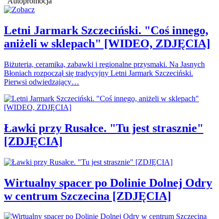
Autopromocja
Letni Jarmark Szczeciński. "Coś innego,
aniżeli w sklepach" [WIDEO, ZDJĘCIA]
Biżuteria, ceramika, zabawki i regionalne przysmaki. Na Jasnych
Błoniach rozpoczął się tradycyjny Letni Jarmark Szczeciński.
Pierwsi odwiedzający…
Ławki przy Rusałce. "Tu jest strasznie"
[ZDJĘCIA]
Wirtualny spacer po Dolinie Dolnej Odry
w centrum Szczecina [ZDJĘCIA]