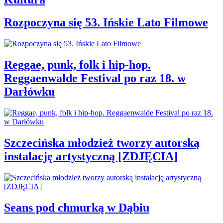
Rozpoczyna się 53. Ińskie Lato Filmowe
Reggae, punk, folk i hip-hop.
Reggaenwalde Festival po raz 18. w
Darłówku
Szczecińska młodzież tworzy autorską
instalację artystyczną [ZDJĘCIA]
Seans pod chmurką w Dąbiu