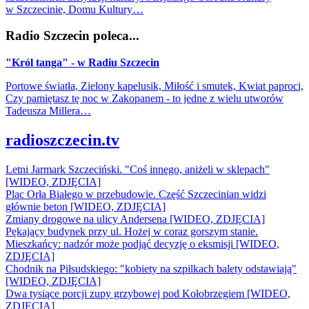
w Szczecinie, Domu Kultury…
Radio Szczecin poleca...
"Król tanga" - w Radiu Szczecin
Portowe światła, Zielony kapelusik, Miłość i smutek, Kwiat paproci,
Czy pamiętasz tę noc w Zakopanem - to jedne z wielu utworów
Tadeusza Millera…
radioszczecin.tv
Letni Jarmark Szczeciński. "Coś innego, aniżeli w sklepach"
[WIDEO, ZDJĘCIA]
Plac Orła Białego w przebudowie. Część Szczecinian widzi
głównie beton [WIDEO, ZDJĘCIA]
Zmiany drogowe na ulicy Andersena [WIDEO, ZDJĘCIA]
Pękający budynek przy ul. Hożej w coraz gorszym stanie.
Mieszkańcy: nadzór może podjąć decyzję o eksmisji [WIDEO,
ZDJĘCIA]
Chodnik na Piłsudskiego: "kobiety na szpilkach balety odstawiają"
[WIDEO, ZDJĘCIA]
Dwa tysiące porcji zupy grzybowej pod Kołobrzegiem [WIDEO,
ZDJECIA]