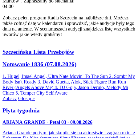
Marków". Zapraszamy do słuchania!
04:00
Zobacz pełen program Radia Szczecin na najbliższe dni. Możesz
także cofnąć datę w kalendarzu i sprawdzić, jakie audycje były tego
dnia na antenie. W scenariuszach audycji znajdziesz listę wszystkich
uworów jakie wtedy graliśmy!
Szczecińska Lista Przebojów
Notowanie 1836 (07.08.2026)
1. Hugel, Imael Angel, Ultra Nate
Movin' To The Sun
2. Sombr
My
Body Isn't Ready
3. David Guetta, Alok, Stick Figure
Run Run
River (Angels Above Me)
4. DJ Goja, Jason Derulo, Melody
Mi
Chico
5. Temper City
Self Aware
Zobacz
Głosuj »
Płyta tygodnia
ARIANA GRANDE - Petal 03 - 09.08.2026
Ariana Grande po tym, jak skupiła się na aktorstwie i zagrała m.in. z