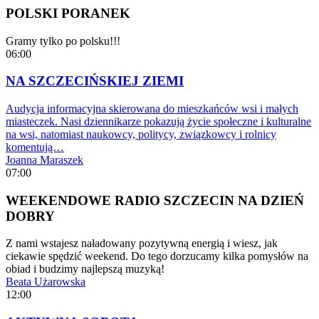
POLSKI PORANEK
Gramy tylko po polsku!!!
06:00
NA SZCZECIŃSKIEJ ZIEMI
Audycja informacyjna skierowana do mieszkańców wsi i małych
miasteczek. Nasi dziennikarze pokazują życie społeczne i kulturalne
na wsi, natomiast naukowcy, politycy, związkowcy i rolnicy
komentują…
Joanna Maraszek
07:00
WEEKENDOWE RADIO SZCZECIN NA DZIEŃ
DOBRY
Z nami wstajesz naładowany pozytywną energią i wiesz, jak
ciekawie spędzić weekend. Do tego dorzucamy kilka pomysłów na
obiad i budzimy najlepszą muzyką!
Beata Użarowska
12:00