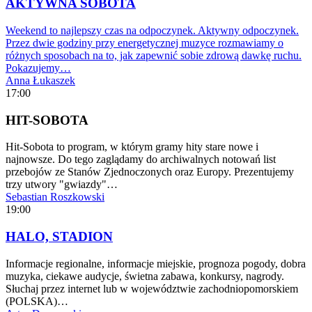
AKTYWNA SOBOTA
Weekend to najlepszy czas na odpoczynek. Aktywny odpoczynek.
Przez dwie godziny przy energetycznej muzyce rozmawiamy o
różnych sposobach na to, jak zapewnić sobie zdrową dawkę ruchu.
Pokazujemy…
Anna Łukaszek
17:00
HIT-SOBOTA
Hit-Sobota to program, w którym gramy hity stare nowe i
najnowsze. Do tego zaglądamy do archiwalnych notowań list
przebojów ze Stanów Zjednoczonych oraz Europy. Prezentujemy
trzy utwory "gwiazdy"…
Sebastian Roszkowski
19:00
HALO, STADION
Informacje regionalne, informacje miejskie, prognoza pogody, dobra
muzyka, ciekawe audycje, świetna zabawa, konkursy, nagrody.
Słuchaj przez internet lub w województwie zachodniopomorskiem
(POLSKA)…