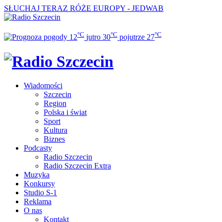
SŁUCHAJ TERAZ
RÓŻE EUROPY - JEDWAB
°C
°C
°C
12
jutro
30
pojutrze
27
Wiadomości
Szczecin
Region
Polska i świat
Sport
Kultura
Biznes
Podcasty
Radio Szczecin
Radio Szczecin Extra
Muzyka
Konkursy
Studio S-1
Reklama
O nas
Kontakt