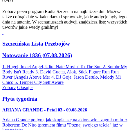
02:00
Zobacz pełen program Radia Szczecin na najbliższe dni. Możesz
także cofnąć datę w kalendarzu i sprawdzić, jakie audycje były tego
dnia na antenie. W scenariuszach audycji znajdziesz listę wszystkich
uworów jakie wtedy graliśmy!
Szczecińska Lista Przebojów
Notowanie 1836 (07.08.2026)
1. Hugel, Imael Angel, Ultra Nate
Movin' To The Sun
2. Sombr
My
Body Isn't Ready
3. David Guetta, Alok, Stick Figure
Run Run
River (Angels Above Me)
4. DJ Goja, Jason Derulo, Melody
Mi
Chico
5. Temper City
Self Aware
Zobacz
Głosuj »
Płyta tygodnia
ARIANA GRANDE - Petal 03 - 09.08.2026
Ariana Grande po tym, jak skupiła się na aktorstwie i zagrała m.in. z
Robertem De Niro (premiera filmu "Poznaj swojego teścia" już w