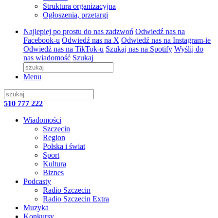
Struktura organizacyjna
Ogłoszenia, przetargi
Najlepiej po prostu do nas zadzwoń
Odwiedź nas na
Facebook-u
Odwiedź nas na X
Odwiedź nas na Instagram-ie
Odwiedź nas na TikTok-u
Szukaj nas na Spotify
Wyślij do
nas wiadomość
Szukaj
Menu
510 777 222
Wiadomości
Szczecin
Region
Polska i świat
Sport
Kultura
Biznes
Podcasty
Radio Szczecin
Radio Szczecin Extra
Muzyka
Konkursy