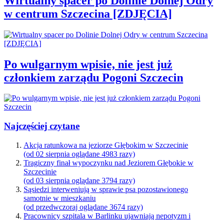
Wirtualny spacer po Dolinie Dolnej Odry
w centrum Szczecina [ZDJĘCIA]
Po wulgarnym wpisie, nie jest już
członkiem zarządu Pogoni Szczecin
Najczęściej czytane
Akcja ratunkowa na jeziorze Głębokim w Szczecinie
(od 02 sierpnia oglądane 4983 razy)
Tragiczny finał wypoczynku nad Jeziorem Głębokie w
Szczecinie
(od 03 sierpnia oglądane 3794 razy)
Sąsiedzi interweniują w sprawie psa pozostawionego
samotnie w mieszkaniu
(od przedwczoraj oglądane 3674 razy)
Pracownicy szpitala w Barlinku ujawniają nepotyzm i