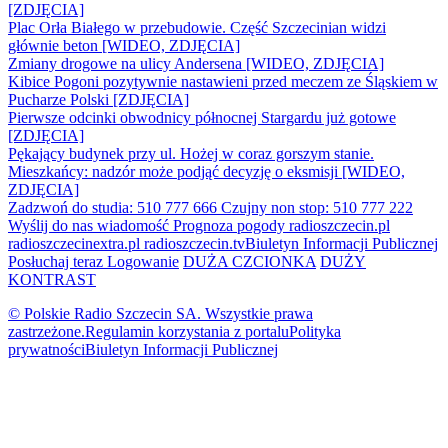
[ZDJĘCIA]
Plac Orła Białego w przebudowie. Część Szczecinian widzi
głównie beton [WIDEO, ZDJĘCIA]
Zmiany drogowe na ulicy Andersena [WIDEO, ZDJĘCIA]
Kibice Pogoni pozytywnie nastawieni przed meczem ze Śląskiem w
Pucharze Polski [ZDJĘCIA]
Pierwsze odcinki obwodnicy północnej Stargardu już gotowe
[ZDJĘCIA]
Pękający budynek przy ul. Hożej w coraz gorszym stanie.
Mieszkańcy: nadzór może podjąć decyzję o eksmisji [WIDEO,
ZDJĘCIA]
Zadzwoń do studia: 510 777 666
Czujny non stop: 510 777 222
Wyślij do nas wiadomość
Prognoza pogody
radioszczecin.pl
radioszczecinextra.pl
radioszczecin.tv
Biuletyn Informacji Publicznej
Posłuchaj teraz
Logowanie
DUŻA CZCIONKA
DUŻY
KONTRAST
© Polskie Radio Szczecin SA. Wszystkie prawa
zastrzeżone.
Regulamin korzystania z portalu
Polityka
prywatności
Biuletyn Informacji Publicznej