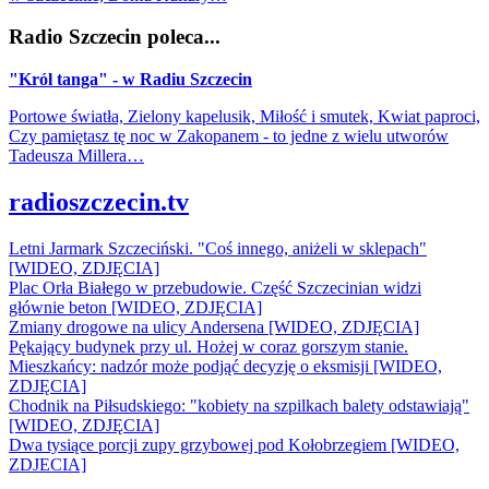
Radio Szczecin poleca...
"Król tanga" - w Radiu Szczecin
Portowe światła, Zielony kapelusik, Miłość i smutek, Kwiat paproci,
Czy pamiętasz tę noc w Zakopanem - to jedne z wielu utworów
Tadeusza Millera…
radioszczecin.tv
Letni Jarmark Szczeciński. "Coś innego, aniżeli w sklepach"
[WIDEO, ZDJĘCIA]
Plac Orła Białego w przebudowie. Część Szczecinian widzi
głównie beton [WIDEO, ZDJĘCIA]
Zmiany drogowe na ulicy Andersena [WIDEO, ZDJĘCIA]
Pękający budynek przy ul. Hożej w coraz gorszym stanie.
Mieszkańcy: nadzór może podjąć decyzję o eksmisji [WIDEO,
ZDJĘCIA]
Chodnik na Piłsudskiego: "kobiety na szpilkach balety odstawiają"
[WIDEO, ZDJĘCIA]
Dwa tysiące porcji zupy grzybowej pod Kołobrzegiem [WIDEO,
ZDJECIA]