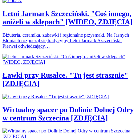
Letni Jarmark Szczeciński. "Coś innego,
aniżeli w sklepach" [WIDEO, ZDJĘCIA]
Biżuteria, ceramika, zabawki i regionalne przysmaki. Na Jasnych
Błoniach rozpoczął się tradycyjny Letni Jarmark Szczeciński.
Pierwsi odwiedzający…
Ławki przy Rusałce. "Tu jest strasznie"
[ZDJĘCIA]
Wirtualny spacer po Dolinie Dolnej Odry
w centrum Szczecina [ZDJĘCIA]