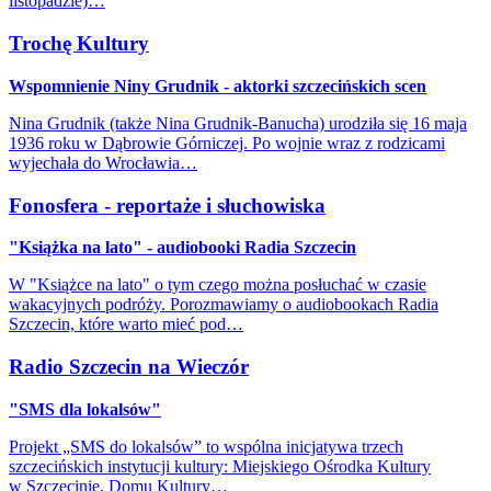
listopadzie)…
Trochę Kultury
Wspomnienie Niny Grudnik - aktorki szczecińskich scen
Nina Grudnik (także Nina Grudnik-Banucha) urodziła się 16 maja
1936 roku w Dąbrowie Górniczej. Po wojnie wraz z rodzicami
wyjechała do Wrocławia…
Fonosfera - reportaże i słuchowiska
"Książka na lato" - audiobooki Radia Szczecin
W "Książce na lato" o tym czego można posłuchać w czasie
wakacyjnych podróży. Porozmawiamy o audiobookach Radia
Szczecin, które warto mieć pod…
Radio Szczecin na Wieczór
"SMS dla lokalsów"
Projekt „SMS do lokalsów” to wspólna inicjatywa trzech
szczecińskich instytucji kultury: Miejskiego Ośrodka Kultury
w Szczecinie, Domu Kultury…