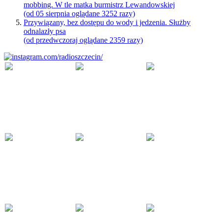
mobbing. W tle matka burmistrz Lewandowskiej
(od 05 sierpnia oglądane 3252 razy)
Przywiązany, bez dostępu do wody i jedzenia. Służby
odnalazły psa
(od przedwczoraj oglądane 2359 razy)