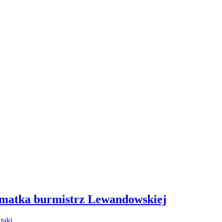
 matka burmistrz Lewandowskiej
- taki…