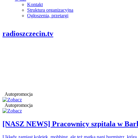
Kontakt
Struktura organizacyjna
Ogłoszenia, przetargi
radioszczecin.tv
Autopromocja
Autopromocja
[NASZ NEWS] Pracownicy szpitala w Barl
Układy zamiast kolejek, mobbing, ale też matka pani burmistrz, któr