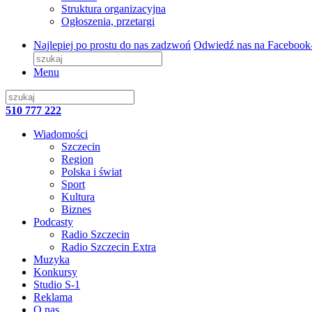
Struktura organizacyjna
Ogłoszenia, przetargi
Najlepiej po prostu do nas zadzwoń
Odwiedź nas na Facebook
Menu
510 777 222
Wiadomości
Szczecin
Region
Polska i świat
Sport
Kultura
Biznes
Podcasty
Radio Szczecin
Radio Szczecin Extra
Muzyka
Konkursy
Studio S-1
Reklama
O nas