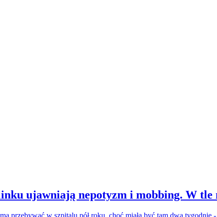
inku ujawniają nepotyzm i mobbing. W tle
a ma przebywać w szpitalu pół roku, choć miała być tam dwa tygodnie 