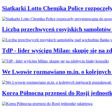
Siatkarki Lotto Chemika Police rozpoczęł
Liczba przechwyceń rosyjskich samolotów
TdP - lider wyścigu Milan: skupię się na zd
We Lwowie rozmawiano m.in. o kolejnych 
Korea Północna przenosi do Rosji jednost