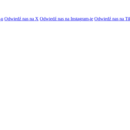
-u
Odwiedź nas na X
Odwiedź nas na Instagram-ie
Odwiedź nas na Ti