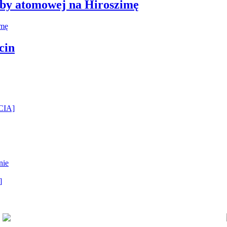
mby atomowej na Hiroszimę
cin
ĘCIA]
nie
]