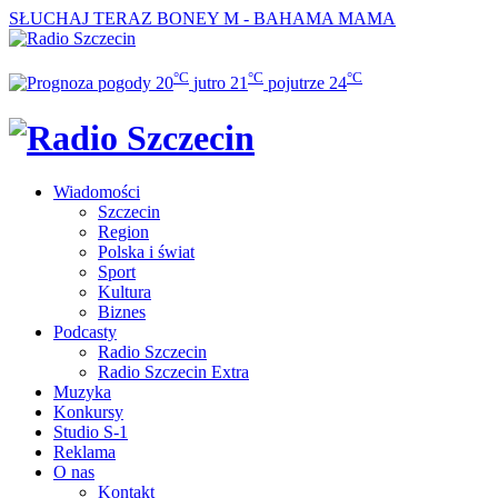
SŁUCHAJ TERAZ
BONEY M - BAHAMA MAMA
°C
°C
°C
20
jutro
21
pojutrze
24
Wiadomości
Szczecin
Region
Polska i świat
Sport
Kultura
Biznes
Podcasty
Radio Szczecin
Radio Szczecin Extra
Muzyka
Konkursy
Studio S-1
Reklama
O nas
Kontakt