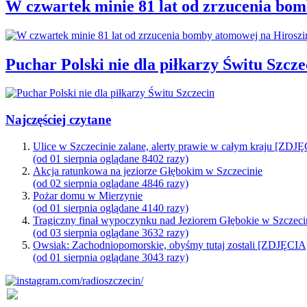
W czwartek minie 81 lat od zrzucenia bo
Puchar Polski nie dla piłkarzy Świtu Szcze
Najczęściej czytane
Ulice w Szczecinie zalane, alerty prawie w całym kraju [ZDJ
(od 01 sierpnia oglądane 8402 razy)
Akcja ratunkowa na jeziorze Głębokim w Szczecinie
(od 02 sierpnia oglądane 4846 razy)
Pożar domu w Mierzynie
(od 01 sierpnia oglądane 4140 razy)
Tragiczny finał wypoczynku nad Jeziorem Głębokie w Szczeci
(od 03 sierpnia oglądane 3632 razy)
Owsiak: Zachodniopomorskie, obyśmy tutaj zostali [ZDJĘCIA
(od 01 sierpnia oglądane 3043 razy)