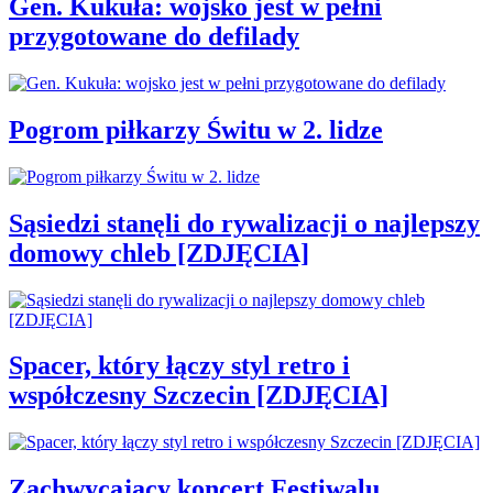
Gen. Kukuła: wojsko jest w pełni
przygotowane do defilady
Pogrom piłkarzy Świtu w 2. lidze
Sąsiedzi stanęli do rywalizacji o najlepszy
domowy chleb [ZDJĘCIA]
Spacer, który łączy styl retro i
współczesny Szczecin [ZDJĘCIA]
Zachwycający koncert Festiwalu