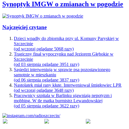
Synoptyk IMGW o zmianach w pogodzie
Najczęściej czytane
Dzieci wpadły do zbiornika przy ul. Komuny Paryskiej w
Szczecinie
(od wczoraj oglądane 5068 razy)
Tragiczny finał wypoczynku nad Jeziorem Głębokie w
Szczecinie
(od 03 sierpnia oglądane 3951 razy)
Sąsiedzi interweniują w sprawie psa pozostawionego
samotnie w mieszkaniu
(od 06 sierpnia oglądane 3837 razy)
Nastolatek miał rany kłute. Interweniował śmigłowiec LPR
(od wczoraj oglądane 3648 razy)
Pracownicy szpitala w Barlinku ujawniają nepotyzm i
mobbing. W tle matka burmistrz Lewandowskiej
(od 05 sierpnia oglądane 3622 razy)