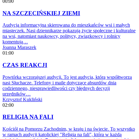
00:00
NA SZCZECIŃSKIEJ ZIEMI
Audycja informacyjna skierowana do mieszkańców wsi i małych
miasteczek. Nasi dziennikarze pokazują życie społeczne i kulturalne
na wsi, natomiast naukowcy, politycy, związkowcy i rolnicy
komentują…
Joanna Maraszek
01:00
CZAS REAKCJI
Powtórka wczorajszej audycji. To jest audycja, którą współtworzą
nasi Słuchacze. Telefony i maile dotyczące absurdów dnia
codziennego, niesprawiedliwości czy błędnych decyzji
urzędników…
Krzysztof Kukliński
02:00
RELIGIA NA FALI
Kościół na Pomorzu Zachodnim, w kraju i na świecie. To wszystko
w ramach audycji katolickiej "Religia na fali", która w każdą