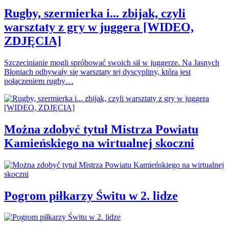
Rugby, szermierka i... zbijak, czyli
warsztaty z gry w juggera [WIDEO,
ZDJĘCIA]
Szczecinianie mogli spróbować swoich sił w juggerze. Na Jasnych
Błoniach odbywały się warsztaty tej dyscypliny, która jest
połączeniem rugby…
Można zdobyć tytuł Mistrza Powiatu
Kamieńskiego na wirtualnej skoczni
Pogrom piłkarzy Świtu w 2. lidze