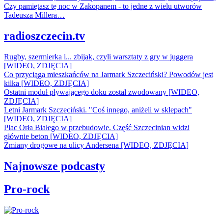
Czy pamiętasz tę noc w Zakopanem - to jedne z wielu utworów
Tadeusza Millera…
radioszczecin.tv
Rugby, szermierka i... zbijak, czyli warsztaty z gry w juggera
[WIDEO, ZDJĘCIA]
Co przyciąga mieszkańców na Jarmark Szczeciński? Powodów jest
kilka [WIDEO, ZDJĘCIA]
Ostatni moduł pływającego doku został zwodowany [WIDEO,
ZDJĘCIA]
Letni Jarmark Szczeciński. "Coś innego, aniżeli w sklepach"
[WIDEO, ZDJĘCIA]
Plac Orła Białego w przebudowie. Część Szczecinian widzi
głównie beton [WIDEO, ZDJĘCIA]
Zmiany drogowe na ulicy Andersena [WIDEO, ZDJĘCIA]
Najnowsze podcasty
Pro-rock