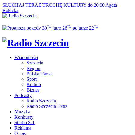
SŁUCHAJ TERAZ
TROCHĘ KULTURY do 20:00
Agata
Rokicka
°C
°C
°C
30
jutro
26
pojutrze
22
Wiadomości
Szczecin
Region
Polska i świat
Sport
Kultura
Biznes
Podcasty
Radio Szczecin
Radio Szczecin Extra
Muzyka
Konkursy
Studio S-1
Reklama
O nas