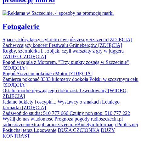
Fotogalerie
Spacer, który łączy styl retro i współczesny Szczecin [ZDJĘCIA]
Zachwycający koncert Festiwalu Grünebergów [ZDJĘCIA]
Rugby, szermierka i... zbijak, czyli warsztaty z gry w juggera
[WIDEO, ZDJĘCIA]
Pogoń wygrała z Motorem. "Trzy punkty zostają w Szczecinie"
[ZDJĘCIA]
Pogoń Szczecin pokonała Motor [ZDJĘCIA]
Zamierza pokonać 3333 kilometry dookoła Polski w szczytnym celu
[ZDJĘCIA]
Ostatni moduł pływającego doku został zwodowany [WIDEO,
ZDJĘCIA]
Jadalne bukiety i oscypki... Wystawcy o smakach Letniego
Jarmarku [ZDJĘCIA]
Zadzwoń do studia: 510 777 666
Czujny non stop: 510 777 222
Wyślij do nas wiadomość
Prognoza pogody
radioszczecin.pl
radioszczecinextra.pl
radioszczecin.tv
Biuletyn Informacji Publicznej
Posłuchaj teraz
Logowanie
DUŻA CZCIONKA
DUŻY
KONTRAST