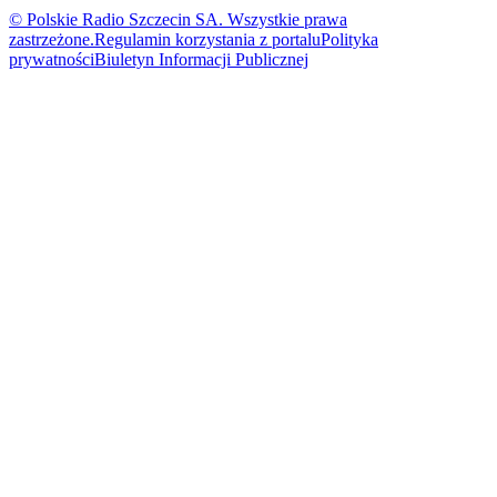
© Polskie Radio Szczecin SA. Wszystkie prawa
zastrzeżone.
Regulamin korzystania z portalu
Polityka
prywatności
Biuletyn Informacji Publicznej