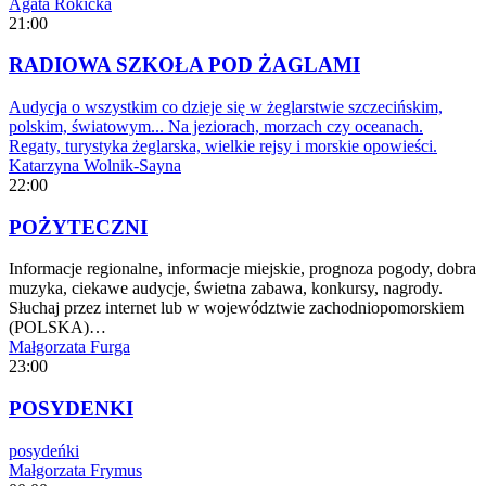
Agata Rokicka
21:00
RADIOWA SZKOŁA POD ŻAGLAMI
Audycja o wszystkim co dzieje się w żeglarstwie szczecińskim,
polskim, światowym... Na jeziorach, morzach czy oceanach.
Regaty, turystyka żeglarska, wielkie rejsy i morskie opowieści.
Katarzyna Wolnik-Sayna
22:00
POŻYTECZNI
Informacje regionalne, informacje miejskie, prognoza pogody, dobra
muzyka, ciekawe audycje, świetna zabawa, konkursy, nagrody.
Słuchaj przez internet lub w województwie zachodniopomorskiem
(POLSKA)…
Małgorzata Furga
23:00
POSYDENKI
posydeńki
Małgorzata Frymus