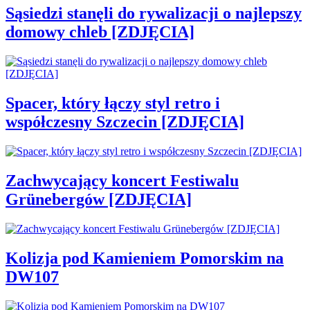
Sąsiedzi stanęli do rywalizacji o najlepszy
domowy chleb [ZDJĘCIA]
Spacer, który łączy styl retro i
współczesny Szczecin [ZDJĘCIA]
Zachwycający koncert Festiwalu
Grünebergów [ZDJĘCIA]
Kolizja pod Kamieniem Pomorskim na
DW107