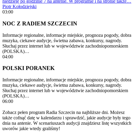
niedzielę po godzinie 7 na antenie. W programie i na stronie także…
Piotr Kołodziejski
03:00
NOC Z RADIEM SZCZECIN
Informacje regionalne, informacje miejskie, prognoza pogody, dobra
muzyka, ciekawe audycje, świetna zabawa, konkursy, nagrody.
Słuchaj przez internet lub w województwie zachodniopomorskiem
(POLSKA)…
04:00
POLSKI PORANEK
Informacje regionalne, informacje miejskie, prognoza pogody, dobra
muzyka, ciekawe audycje, świetna zabawa, konkursy, nagrody.
Słuchaj przez internet lub w województwie zachodniopomorskiem
(POLSKA)…
06:00
Zobacz pełen program Radia Szczecin na najbliższe dni. Możesz
także cofnąć datę w kalendarzu i sprawdzić, jakie audycje były tego
dnia na antenie. W scenariuszach audycji znajdziesz listę wszystkich
uworów jakie wtedy graliśmy!