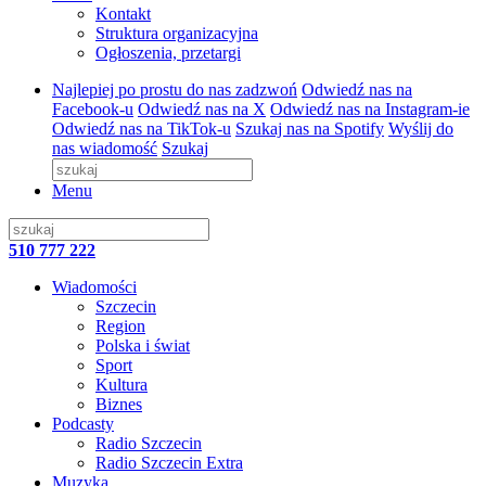
Kontakt
Struktura organizacyjna
Ogłoszenia, przetargi
Najlepiej po prostu do nas zadzwoń
Odwiedź nas na
Facebook-u
Odwiedź nas na X
Odwiedź nas na Instagram-ie
Odwiedź nas na TikTok-u
Szukaj nas na Spotify
Wyślij do
nas wiadomość
Szukaj
Menu
510 777 222
Wiadomości
Szczecin
Region
Polska i świat
Sport
Kultura
Biznes
Podcasty
Radio Szczecin
Radio Szczecin Extra
Muzyka