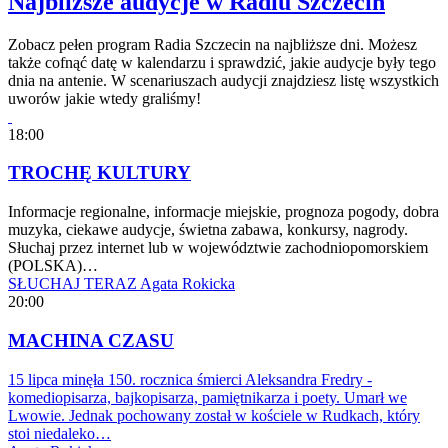
Najbliższe audycje w Radiu Szczecin
Zobacz pełen program Radia Szczecin na najbliższe dni. Możesz
także cofnąć datę w kalendarzu i sprawdzić, jakie audycje były tego
dnia na antenie. W scenariuszach audycji znajdziesz listę wszystkich
uworów jakie wtedy graliśmy!
18:00
TROCHĘ KULTURY
Informacje regionalne, informacje miejskie, prognoza pogody, dobra
muzyka, ciekawe audycje, świetna zabawa, konkursy, nagrody.
Słuchaj przez internet lub w województwie zachodniopomorskiem
(POLSKA)…
SŁUCHAJ TERAZ
Agata Rokicka
20:00
MACHINA CZASU
15 lipca minęła 150. rocznica śmierci Aleksandra Fredry -
komediopisarza, bajkopisarza, pamiętnikarza i poety. Umarł we
Lwowie. Jednak pochowany został w kościele w Rudkach, który
stoi niedaleko…