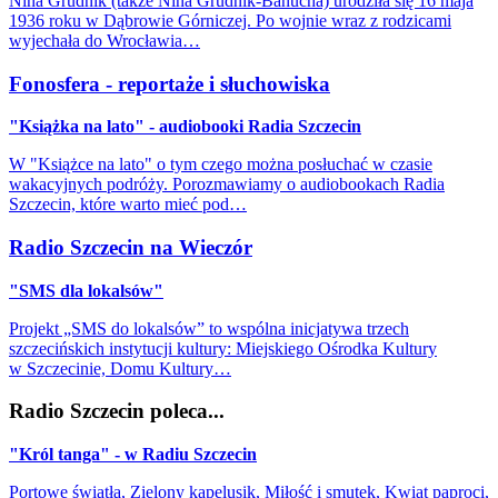
Nina Grudnik (także Nina Grudnik-Banucha) urodziła się 16 maja
1936 roku w Dąbrowie Górniczej. Po wojnie wraz z rodzicami
wyjechała do Wrocławia…
Fonosfera - reportaże i słuchowiska
"Książka na lato" - audiobooki Radia Szczecin
W "Książce na lato" o tym czego można posłuchać w czasie
wakacyjnych podróży. Porozmawiamy o audiobookach Radia
Szczecin, które warto mieć pod…
Radio Szczecin na Wieczór
"SMS dla lokalsów"
Projekt „SMS do lokalsów” to wspólna inicjatywa trzech
szczecińskich instytucji kultury: Miejskiego Ośrodka Kultury
w Szczecinie, Domu Kultury…
Radio Szczecin poleca...
"Król tanga" - w Radiu Szczecin
Portowe światła, Zielony kapelusik, Miłość i smutek, Kwiat paproci,