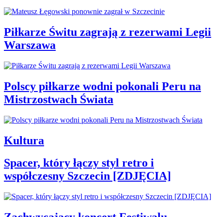
Piłkarze Świtu zagrają z rezerwami Legii
Warszawa
Polscy piłkarze wodni pokonali Peru na
Mistrzostwach Świata
Kultura
Spacer, który łączy styl retro i
współczesny Szczecin [ZDJĘCIA]