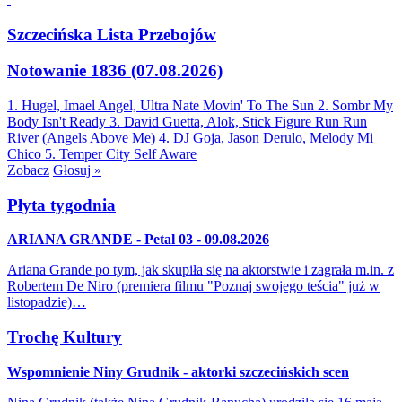
Szczecińska Lista Przebojów
Notowanie 1836 (07.08.2026)
1. Hugel, Imael Angel, Ultra Nate
Movin' To The Sun
2. Sombr
My
Body Isn't Ready
3. David Guetta, Alok, Stick Figure
Run Run
River (Angels Above Me)
4. DJ Goja, Jason Derulo, Melody
Mi
Chico
5. Temper City
Self Aware
Zobacz
Głosuj »
Płyta tygodnia
ARIANA GRANDE - Petal 03 - 09.08.2026
Ariana Grande po tym, jak skupiła się na aktorstwie i zagrała m.in. z
Robertem De Niro (premiera filmu "Poznaj swojego teścia" już w
listopadzie)…
Trochę Kultury
Wspomnienie Niny Grudnik - aktorki szczecińskich scen