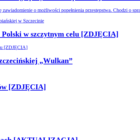
ję zawiadomienie o możliwości popełnienia przestępstwa. Chodzi o s
 Polski w szczytnym celu [ZDJĘCIA]
 Szczecińskiej „Wulkan”
gów [ZDJĘCIA]
rogach [AKTUALIZACJA]