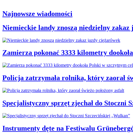
Najnowsze wiadomości
Niemieckie landy znoszą niedzielny zakaz
Zamierza pokonać 3333 kilometry dookoła
Policja zatrzymała rolnika, który zaorał ś
Specjalistyczny sprzęt zjechał do Stoczni
Instrumenty dęte na Festiwalu Grüneber