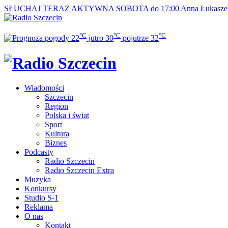
SŁUCHAJ TERAZ
AKTYWNA SOBOTA do 17:00
Anna Łukasze
°C
°C
°C
22
jutro
30
pojutrze
32
Wiadomości
Szczecin
Region
Polska i świat
Sport
Kultura
Biznes
Podcasty
Radio Szczecin
Radio Szczecin Extra
Muzyka
Konkursy
Studio S-1
Reklama
O nas
Kontakt