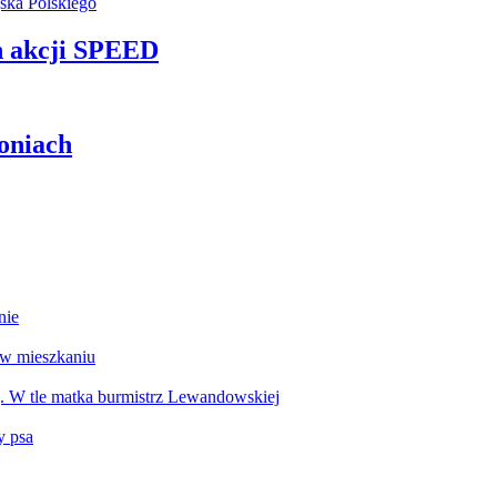
h akcji SPEED
oniach
nie
 w mieszkaniu
g. W tle matka burmistrz Lewandowskiej
y psa