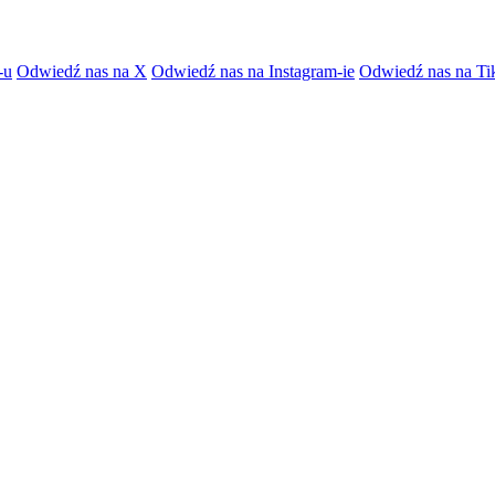
-u
Odwiedź nas na X
Odwiedź nas na Instagram-ie
Odwiedź nas na Ti