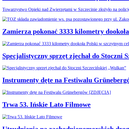
Towarzystwo Opieki nad Zwierzętami w Szczecinie złożyło na polic
Zamierza pokonać 3333 kilometry dookoła
Specjalistyczny sprzęt zjechał do Stoczni
Instrumenty dęte na Festiwalu Grüneber
Trwa 53. Ińskie Lato Filmowe
Utrudnienia na zachodniopomorskich d