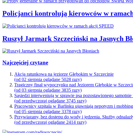
Policjanci kontrolują kierowców w ramac
Ruszył Jarmark Szczeciński na Jasnych Bł
Najczęściej czytane
Akcja ratunkowa na jeziorze Głębokim w Szczecinie
(od 02 sierpnia oglądane 5028 razy)
Tragiczny finał wypoczynku nad Jeziorem Głębokie w Szczeci
(od 03 sierpnia oglądane 3835 razy)
Sąsiedzi interweniują w sprawie psa pozostawionego samotnie
(od przedwczoraj oglądane 3745 razy)
Pracownicy szpitala w Barlinku ujawniają nepotyzm i mobbin
(od 05 sierpnia oglądane 3378 razy)
Przywiązany, bez dostępu do wody i jedzenia. Służby odnalazł
(od przedwczoraj oglądane 2414 razy)