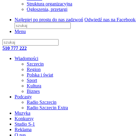
Struktura organizacyjna
Ogłoszenia, przetargi
Najlepiej po prostu do nas zadzwoń
Odwiedź nas na Facebook
Menu
510 777 222
Wiadomości
Szczecin
Region
Polska i świat
Sport
Kultura
Biznes
Podcasty
Radio Szczecin
Radio Szczecin Extra
Muzyka
Konkursy
Studio S-1
Reklama
O nas