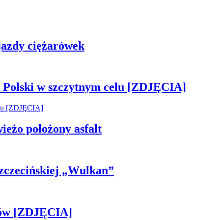
 jazdy ciężarówek
 Polski w szczytnym celu [ZDJĘCIA]
wieżo położony asfalt
 Szczecińskiej „Wulkan”
gów [ZDJĘCIA]