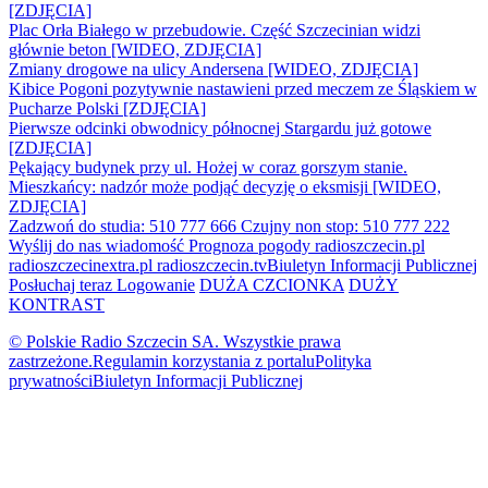
[ZDJĘCIA]
Plac Orła Białego w przebudowie. Część Szczecinian widzi
głównie beton [WIDEO, ZDJĘCIA]
Zmiany drogowe na ulicy Andersena [WIDEO, ZDJĘCIA]
Kibice Pogoni pozytywnie nastawieni przed meczem ze Śląskiem w
Pucharze Polski [ZDJĘCIA]
Pierwsze odcinki obwodnicy północnej Stargardu już gotowe
[ZDJĘCIA]
Pękający budynek przy ul. Hożej w coraz gorszym stanie.
Mieszkańcy: nadzór może podjąć decyzję o eksmisji [WIDEO,
ZDJĘCIA]
Zadzwoń do studia: 510 777 666
Czujny non stop: 510 777 222
Wyślij do nas wiadomość
Prognoza pogody
radioszczecin.pl
radioszczecinextra.pl
radioszczecin.tv
Biuletyn Informacji Publicznej
Posłuchaj teraz
Logowanie
DUŻA CZCIONKA
DUŻY
KONTRAST
© Polskie Radio Szczecin SA. Wszystkie prawa
zastrzeżone.
Regulamin korzystania z portalu
Polityka
prywatności
Biuletyn Informacji Publicznej