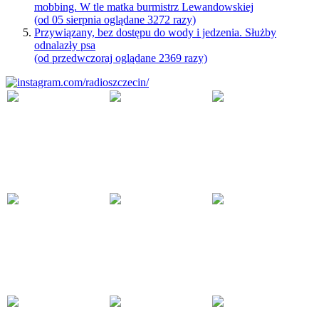
mobbing. W tle matka burmistrz Lewandowskiej
(od 05 sierpnia oglądane 3272 razy)
Przywiązany, bez dostępu do wody i jedzenia. Służby
odnalazły psa
(od przedwczoraj oglądane 2369 razy)