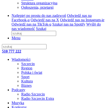
Struktura organizacyjna
Ogłoszenia, przetargi
Najlepiej po prostu do nas zadzwoń
Odwiedź nas na
Facebook-u
Odwiedź nas na X
Odwiedź nas na Instagram-ie
Odwiedź nas na TikTok-u
Szukaj nas na Spotify
Wyślij do
nas wiadomość
Szukaj
Menu
510 777 222
Wiadomości
Szczecin
Region
Polska i świat
Sport
Kultura
Biznes
Podcasty
Radio Szczecin
Radio Szczecin Extra
Muzyka
Konkursy