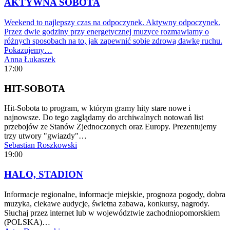
AKTYWNA SOBOTA
Weekend to najlepszy czas na odpoczynek. Aktywny odpoczynek.
Przez dwie godziny przy energetycznej muzyce rozmawiamy o
różnych sposobach na to, jak zapewnić sobie zdrową dawkę ruchu.
Pokazujemy…
Anna Łukaszek
17:00
HIT-SOBOTA
Hit-Sobota to program, w którym gramy hity stare nowe i
najnowsze. Do tego zaglądamy do archiwalnych notowań list
przebojów ze Stanów Zjednoczonych oraz Europy. Prezentujemy
trzy utwory "gwiazdy"…
Sebastian Roszkowski
19:00
HALO, STADION
Informacje regionalne, informacje miejskie, prognoza pogody, dobra
muzyka, ciekawe audycje, świetna zabawa, konkursy, nagrody.
Słuchaj przez internet lub w województwie zachodniopomorskiem
(POLSKA)…