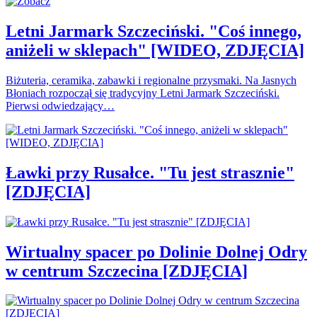
Letni Jarmark Szczeciński. "Coś innego,
aniżeli w sklepach" [WIDEO, ZDJĘCIA]
Biżuteria, ceramika, zabawki i regionalne przysmaki. Na Jasnych
Błoniach rozpoczął się tradycyjny Letni Jarmark Szczeciński.
Pierwsi odwiedzający…
Ławki przy Rusałce. "Tu jest strasznie"
[ZDJĘCIA]
Wirtualny spacer po Dolinie Dolnej Odry
w centrum Szczecina [ZDJĘCIA]