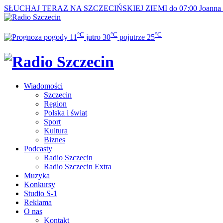
SŁUCHAJ TERAZ
NA SZCZECIŃSKIEJ ZIEMI do 07:00
Joanna
°C
°C
°C
11
jutro
30
pojutrze
25
Wiadomości
Szczecin
Region
Polska i świat
Sport
Kultura
Biznes
Podcasty
Radio Szczecin
Radio Szczecin Extra
Muzyka
Konkursy
Studio S-1
Reklama
O nas
Kontakt