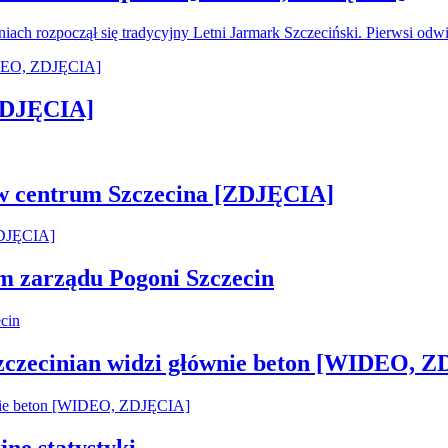
oniach rozpoczął się tradycyjny Letni Jarmark Szczeciński. Pierwsi od
[ZDJĘCIA]
 w centrum Szczecina [ZDJĘCIA]
em zarządu Pogoni Szczecin
Szczecinian widzi głównie beton [WIDEO, 
jne statystyki