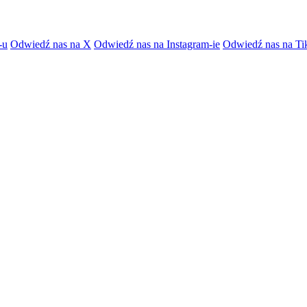
-u
Odwiedź nas na X
Odwiedź nas na Instagram-ie
Odwiedź nas na Ti