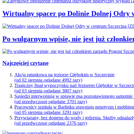
Wirtualny spacer po Dolinie Dolnej Odry
Po wulgarnym wpisie, nie jest już członki
Najczęściej czytane
Akcja ratunkowa na jeziorze Głębokim w Szczecinie
(od 02 sierpnia oglądane 4992 razy)
Tragiczny finał wypoczynku nad Jeziorem Głębokie w Szczeci
(od 03 sierpnia oglądane 3807 razy)
Sąsiedzi interweniują w sprawie psa pozostawionego samotnie
(od przedwczoraj oglądane 3701 razy)
Pracownicy szpitala w Barlinku ujawniają nepotyzm i mobbin
(od 05 sierpnia oglądane 3291 razy)
Przywiązany, bez dostępu do wody i jedzenia. Służby odnalazł
(od przedwczoraj oglądane 2376 razy)