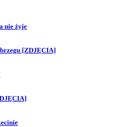
 nie żyje
obrzegu [ZDJĘCIA]
r
[ZDJĘCIA]
ecinie