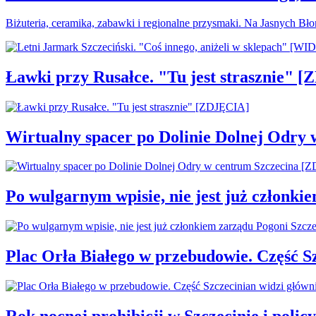
Biżuteria, ceramika, zabawki i regionalne przysmaki. Na Jasnych Bł
Ławki przy Rusałce. "Tu jest strasznie" 
Wirtualny spacer po Dolinie Dolnej Odry
Po wulgarnym wpisie, nie jest już członki
Plac Orła Białego w przebudowie. Część 
Rok nocnej prohibicji w Szczecinie i policy