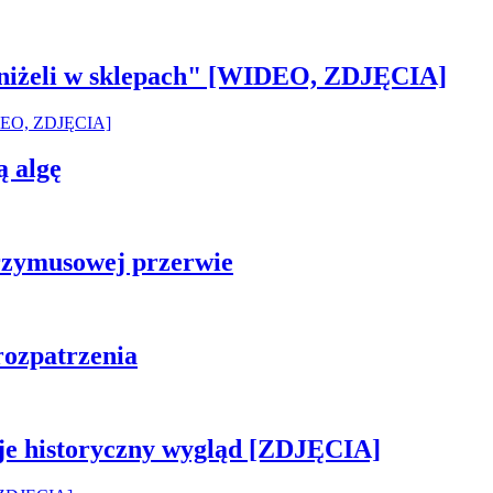
 aniżeli w sklepach" [WIDEO, ZDJĘCIA]
ą algę
rzymusowej przerwie
rozpatrzenia
je historyczny wygląd [ZDJĘCIA]