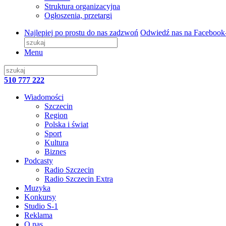
Struktura organizacyjna
Ogłoszenia, przetargi
Najlepiej po prostu do nas zadzwoń
Odwiedź nas na Facebook
Menu
510 777 222
Wiadomości
Szczecin
Region
Polska i świat
Sport
Kultura
Biznes
Podcasty
Radio Szczecin
Radio Szczecin Extra
Muzyka
Konkursy
Studio S-1
Reklama
O nas