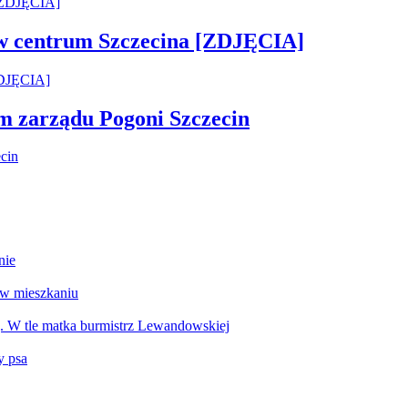
 w centrum Szczecina [ZDJĘCIA]
em zarządu Pogoni Szczecin
nie
 w mieszkaniu
g. W tle matka burmistrz Lewandowskiej
y psa