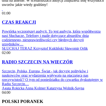
dnia na antenie. W scenariuszach audycji znajdziesz listę wszystkich
uworów jakie wtedy graliśmy!
01:00
CZAS REAKCJI
Powtórka wczorajszej audycji. To jest audycja, którą współtworzą
nasi Słuchacze. Telefony i maile dotyczące absurdów dnia
codziennego, niesprawiedliwości czy błędnych decyzji
urzędników…
SŁUCHAJ TERAZ
Krzysztof Kukliński
Sławomir Orlik
02:00
RADIO SZCZECIN NA WIECZÓR
Szczecin, Polska, Europa, Świat - jak decyzje polityków i
naukowców oraz wydarzenia wpływają na otaczającą nas
rzeczywistość? O tym od poniedziałku do czwartku dyskutujemy w
Radiu Szczecin…
Agata Rokicka
Anna Kolmer
Katarzyna Wolnik-Sayna
04:00
POLSKI PORANEK