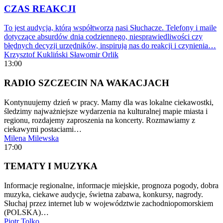
CZAS REAKCJI
To jest audycja, którą współtworzą nasi Słuchacze. Telefony i maile
dotyczące absurdów dnia codziennego, niesprawiedliwości czy
błędnych decyzji urzędników, inspirują nas do reakcji i czynienia…
Krzysztof Kukliński
Sławomir Orlik
13:00
RADIO SZCZECIN NA WAKACJACH
Kontynuujemy dzień w pracy. Mamy dla was lokalne ciekawostki,
śledzimy najważniejsze wydarzenia na kulturalnej mapie miasta i
regionu, rozdajemy zaproszenia na koncerty. Rozmawiamy z
ciekawymi postaciami…
Milena Milewska
17:00
TEMATY I MUZYKA
Informacje regionalne, informacje miejskie, prognoza pogody, dobra
muzyka, ciekawe audycje, świetna zabawa, konkursy, nagrody.
Słuchaj przez internet lub w województwie zachodniopomorskiem
(POLSKA)…
Piotr Tolko