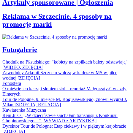
Artykuły sponsorowane | Ogłoszenia
Reklama w Szczecinie. 4 sposoby na
promocję marki
Fotogalerie
Chodnik na Piłsudskiego: "kobiety na szpilkach balety odstawiają"
[WIDEO, ZDJĘCIA]
Zawodnicy Arkonii Szczecin walczą w kadrze w MŚ w piłce
wodnej [ZDJĘCIA]
Fonosfera
O mieście, co kaszą i słoniem stoi... reportaż Małgorzaty-Gwiazdy
Elmerych
Tour de Pologne. 9. miejsce M. Bogusławskiego, znowu wygrał J.
Milan [ZDJĘCIA, RELACJA]
Kawiarenka Muzyczna
Reni Jusis | „W dzieciństwie słuchałam transmisji z Konkursu
Chopinowskiego…” [WYWIAD z ARTYSTKĄ]
Dyrektor Tour de Pologne: Etap ciekawy i w pięknym krajobrazie
[ZDJĘCIA]