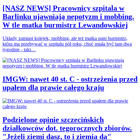
[NASZ NEWS] Pracownicy szpitala w
Barlinku ujawniają nepotyzm i mobbing.
W tle matka burmistrz Lewandowskiej
Układy zamiast kolejek, mobbing, ale też matka pani burmistrz,
która ma przebywać w szpitalu pół roku, choć miała być tam dwa
tygodnie - taki…
IMGW: nawet 40 st. C - ostrzeżenia przed
upałem dla prawie całego kraju
Podzielone opinie szczecińskich
działkowców dot. tegorocznych zbiorów.
"Jeżeli ziemi dasz, to i ziemia da"