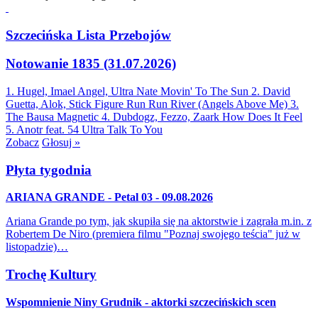
Szczecińska Lista Przebojów
Notowanie 1835 (31.07.2026)
1. Hugel, Imael Angel, Ultra Nate
Movin' To The Sun
2. David
Guetta, Alok, Stick Figure
Run Run River (Angels Above Me)
3.
The Bausa
Magnetic
4. Dubdogz, Fezzo, Zaark
How Does It Feel
5. Anotr feat. 54 Ultra
Talk To You
Zobacz
Głosuj »
Płyta tygodnia
ARIANA GRANDE - Petal 03 - 09.08.2026
Ariana Grande po tym, jak skupiła się na aktorstwie i zagrała m.in. z
Robertem De Niro (premiera filmu "Poznaj swojego teścia" już w
listopadzie)…
Trochę Kultury
Wspomnienie Niny Grudnik - aktorki szczecińskich scen