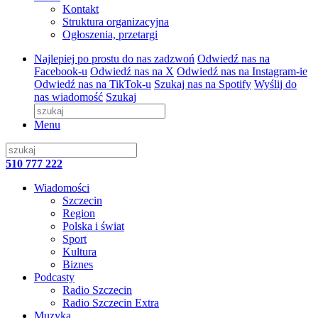
Kontakt
Struktura organizacyjna
Ogłoszenia, przetargi
Najlepiej po prostu do nas zadzwoń
Odwiedź nas na
Facebook-u
Odwiedź nas na X
Odwiedź nas na Instagram-ie
Odwiedź nas na TikTok-u
Szukaj nas na Spotify
Wyślij do
nas wiadomość
Szukaj
Menu
510 777 222
Wiadomości
Szczecin
Region
Polska i świat
Sport
Kultura
Biznes
Podcasty
Radio Szczecin
Radio Szczecin Extra
Muzyka