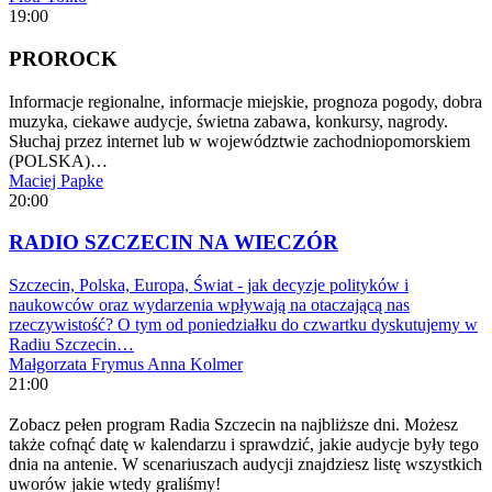
19:00
PROROCK
Informacje regionalne, informacje miejskie, prognoza pogody, dobra
muzyka, ciekawe audycje, świetna zabawa, konkursy, nagrody.
Słuchaj przez internet lub w województwie zachodniopomorskiem
(POLSKA)…
Maciej Papke
20:00
RADIO SZCZECIN NA WIECZÓR
Szczecin, Polska, Europa, Świat - jak decyzje polityków i
naukowców oraz wydarzenia wpływają na otaczającą nas
rzeczywistość? O tym od poniedziałku do czwartku dyskutujemy w
Radiu Szczecin…
Małgorzata Frymus
Anna Kolmer
21:00
Zobacz pełen program Radia Szczecin na najbliższe dni. Możesz
także cofnąć datę w kalendarzu i sprawdzić, jakie audycje były tego
dnia na antenie. W scenariuszach audycji znajdziesz listę wszystkich
uworów jakie wtedy graliśmy!