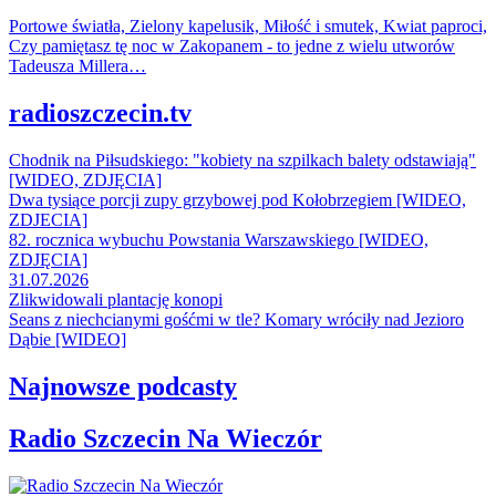
Portowe światła, Zielony kapelusik, Miłość i smutek, Kwiat paproci,
Czy pamiętasz tę noc w Zakopanem - to jedne z wielu utworów
Tadeusza Millera…
radioszczecin.tv
Chodnik na Piłsudskiego: "kobiety na szpilkach balety odstawiają"
[WIDEO, ZDJĘCIA]
Dwa tysiące porcji zupy grzybowej pod Kołobrzegiem [WIDEO,
ZDJECIA]
82. rocznica wybuchu Powstania Warszawskiego [WIDEO,
ZDJĘCIA]
31.07.2026
Zlikwidowali plantację konopi
Seans z niechcianymi gośćmi w tle? Komary wróciły nad Jezioro
Dąbie [WIDEO]
Najnowsze podcasty
Radio Szczecin Na Wieczór