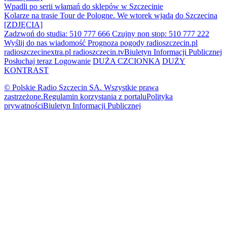
Wpadli po serii włamań do sklepów w Szczecinie
Kolarze na trasie Tour de Pologne. We wtorek wjadą do Szczecina
[ZDJĘCIA]
Zadzwoń do studia: 510 777 666
Czujny non stop: 510 777 222
Wyślij do nas wiadomość
Prognoza pogody
radioszczecin.pl
radioszczecinextra.pl
radioszczecin.tv
Biuletyn Informacji Publicznej
Posłuchaj teraz
Logowanie
DUŻA CZCIONKA
DUŻY
KONTRAST
© Polskie Radio Szczecin SA. Wszystkie prawa
zastrzeżone.
Regulamin korzystania z portalu
Polityka
prywatności
Biuletyn Informacji Publicznej