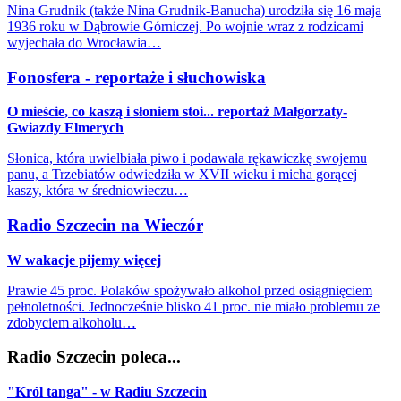
Nina Grudnik (także Nina Grudnik-Banucha) urodziła się 16 maja
1936 roku w Dąbrowie Górniczej. Po wojnie wraz z rodzicami
wyjechała do Wrocławia…
Fonosfera - reportaże i słuchowiska
O mieście, co kaszą i słoniem stoi... reportaż Małgorzaty-
Gwiazdy Elmerych
Słonica, która uwielbiała piwo i podawała rękawiczkę swojemu
panu, a Trzebiatów odwiedziła w XVII wieku i micha gorącej
kaszy, która w średniowieczu…
Radio Szczecin na Wieczór
W wakacje pijemy więcej
Prawie 45 proc. Polaków spożywało alkohol przed osiągnięciem
pełnoletności. Jednocześnie blisko 41 proc. nie miało problemu ze
zdobyciem alkoholu…
Radio Szczecin poleca...
"Król tanga" - w Radiu Szczecin