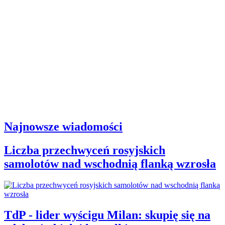
Najnowsze wiadomości
Liczba przechwyceń rosyjskich
samolotów nad wschodnią flanką wzrosła
TdP - lider wyścigu Milan: skupię się na