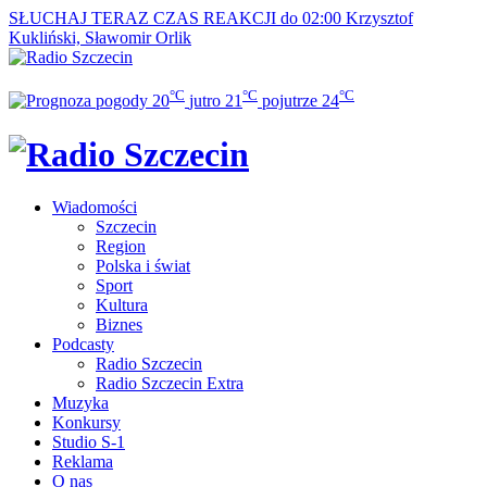
SŁUCHAJ TERAZ
CZAS REAKCJI do 02:00
Krzysztof
Kukliński, Sławomir Orlik
°C
°C
°C
20
jutro
21
pojutrze
24
Wiadomości
Szczecin
Region
Polska i świat
Sport
Kultura
Biznes
Podcasty
Radio Szczecin
Radio Szczecin Extra
Muzyka
Konkursy
Studio S-1
Reklama
O nas