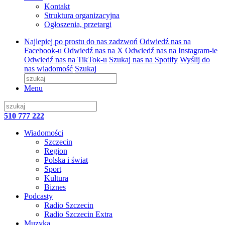
Kontakt
Struktura organizacyjna
Ogłoszenia, przetargi
Najlepiej po prostu do nas zadzwoń
Odwiedź nas na
Facebook-u
Odwiedź nas na X
Odwiedź nas na Instagram-ie
Odwiedź nas na TikTok-u
Szukaj nas na Spotify
Wyślij do
nas wiadomość
Szukaj
Menu
510 777 222
Wiadomości
Szczecin
Region
Polska i świat
Sport
Kultura
Biznes
Podcasty
Radio Szczecin
Radio Szczecin Extra
Muzyka