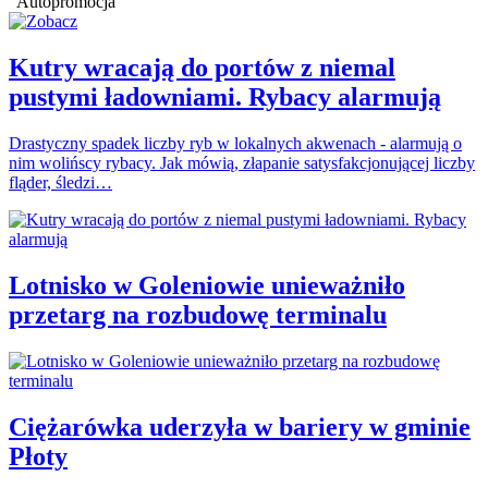
Autopromocja
Kutry wracają do portów z niemal
pustymi ładowniami. Rybacy alarmują
Drastyczny spadek liczby ryb w lokalnych akwenach - alarmują o
nim wolińscy rybacy. Jak mówią, złapanie satysfakcjonującej liczby
fląder, śledzi…
Lotnisko w Goleniowie unieważniło
przetarg na rozbudowę terminalu
Ciężarówka uderzyła w bariery w gminie
Płoty