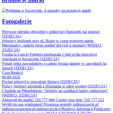
Fotogalerie
Pierwsze odcinki obwodnicy północnej Stargardu już gotowe
[ZDJĘCIA]
Pękający budynek przy ul. Hożej w coraz gorszym stanie.
Mieszkańcy: nadzór może podjąć decyzję o eksmisji [WIDEO,
ZDJĘCIA]
Fundacja Cancer Fighters przekazała 1 mln zł dla dziecięcej
onkologii w Szczecinie [ZDJĘCIA]
Ponad setka zawodników z całego świata startuje w zawodach na
supach [ZDJĘCIA]
Czas Reakcji
06.08.2026
Pociąg uderzył w powalone drzewo [ZDJĘCIA]
Polscy juniorzy przegrali z Hiszpanią w piłce wodnej [ZDJĘCIA]
Chodnik na Piłsudskiego: "kobiety na szpilkach balety odstawiają"
[WIDEO, ZDJĘCIA]
Zadzwoń do studia: 510 777 666
Czujny non stop: 510 777 222
Wyślij do nas wiadomość
Prognoza pogody
radioszczecin.pl
radioszczecinextra.pl
radioszczecin.tv
Biuletyn Informacji Publicznej