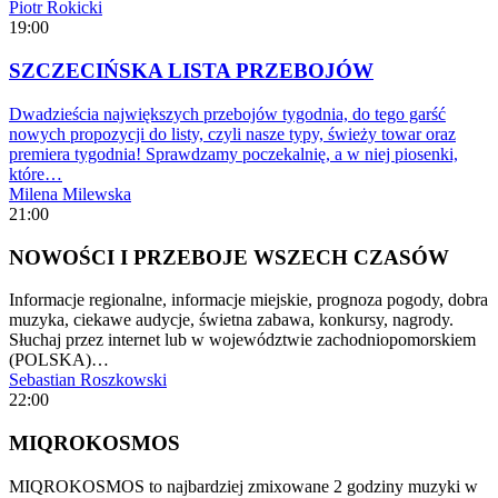
Piotr Rokicki
19:00
SZCZECIŃSKA LISTA PRZEBOJÓW
Dwadzieścia największych przebojów tygodnia, do tego garść
nowych propozycji do listy, czyli nasze typy, świeży towar oraz
premiera tygodnia! Sprawdzamy poczekalnię, a w niej piosenki,
które…
Milena Milewska
21:00
NOWOŚCI I PRZEBOJE WSZECH CZASÓW
Informacje regionalne, informacje miejskie, prognoza pogody, dobra
muzyka, ciekawe audycje, świetna zabawa, konkursy, nagrody.
Słuchaj przez internet lub w województwie zachodniopomorskiem
(POLSKA)…
Sebastian Roszkowski
22:00
MIQROKOSMOS
MIQROKOSMOS to najbardziej zmixowane 2 godziny muzyki w