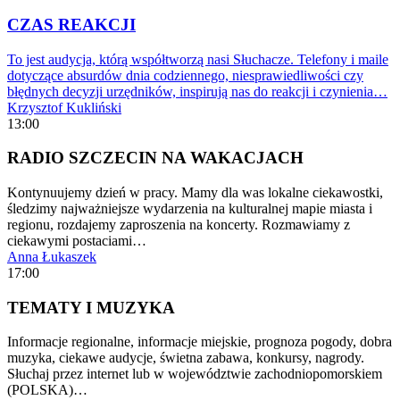
CZAS REAKCJI
To jest audycja, którą współtworzą nasi Słuchacze. Telefony i maile
dotyczące absurdów dnia codziennego, niesprawiedliwości czy
błędnych decyzji urzędników, inspirują nas do reakcji i czynienia…
Krzysztof Kukliński
13:00
RADIO SZCZECIN NA WAKACJACH
Kontynuujemy dzień w pracy. Mamy dla was lokalne ciekawostki,
śledzimy najważniejsze wydarzenia na kulturalnej mapie miasta i
regionu, rozdajemy zaproszenia na koncerty. Rozmawiamy z
ciekawymi postaciami…
Anna Łukaszek
17:00
TEMATY I MUZYKA
Informacje regionalne, informacje miejskie, prognoza pogody, dobra
muzyka, ciekawe audycje, świetna zabawa, konkursy, nagrody.
Słuchaj przez internet lub w województwie zachodniopomorskiem
(POLSKA)…