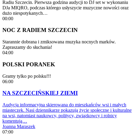
Radiu Szczecin. Pierwsza godzina audycji to DJ set w wykonaniu
DJa MIQRO, podczas którego usłyszycie muzyczne nowości oraz
dużo niespotykanych…
00:00
NOC Z RADIEM SZCZECIN
Starannie dobrana i zmiksowana muzyka nocnych marków.
Zapraszamy do słuchania!
04:00
POLSKI PORANEK
Gramy tylko po polsku!!!
06:00
NA SZCZECIŃSKIEJ ZIEMI
Audycja informacyjna skierowana do mieszkańców wsi i małych
miasteczek. Nasi dziennikarze pokazują życie społeczne i kulturalne
na wsi, natomiast naukowcy, politycy, związkowcy i rolnicy
komentują…
Joanna Maraszek
07:00