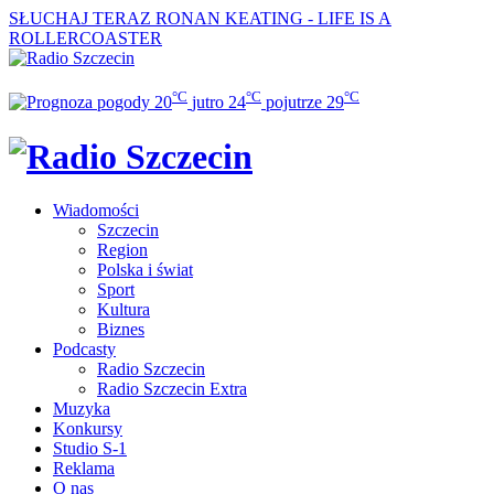
SŁUCHAJ TERAZ
RONAN KEATING - LIFE IS A
ROLLERCOASTER
°C
°C
°C
20
jutro
24
pojutrze
29
Wiadomości
Szczecin
Region
Polska i świat
Sport
Kultura
Biznes
Podcasty
Radio Szczecin
Radio Szczecin Extra
Muzyka
Konkursy
Studio S-1
Reklama
O nas