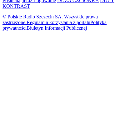
Posłuchaj teraz
Logowanie
DUŻA CZCIONKA
DUŻY
KONTRAST
© Polskie Radio Szczecin SA. Wszystkie prawa
zastrzeżone.
Regulamin korzystania z portalu
Polityka
prywatności
Biuletyn Informacji Publicznej