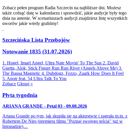
Zobacz pełen program Radia Szczecin na najbliższe dni. Możesz
także cofnąć datę w kalendarzu i sprawdzić, jakie audycje były tego
dnia na antenie. W scenariuszach audycji znajdziesz listę wszystkich
uworów jakie wtedy graliśmy!
Szczecińska Lista Przebojów
Notowanie 1835 (31.07.2026)
1. Hugel, Imael Angel, Ultra Nate
Movin' To The Sun
2. David
Guetta, Alok, Stick Figure
Run Run River (Angels Above Me)
3.
The Bausa
Magnetic
4. Dubdogz, Fezzo, Zaark
How Does It Feel
5. Anotr feat. 54 Ultra
Talk To You
Zobacz
Głosuj »
Płyta tygodnia
ARIANA GRANDE - Petal 03 - 09.08.2026
Ariana Grande po tym, jak skupiła się na aktorstwie i zagrała m.in. z
Robertem De Niro (premiera filmu "Poznaj swojego teścia" już w
listopadzie)…