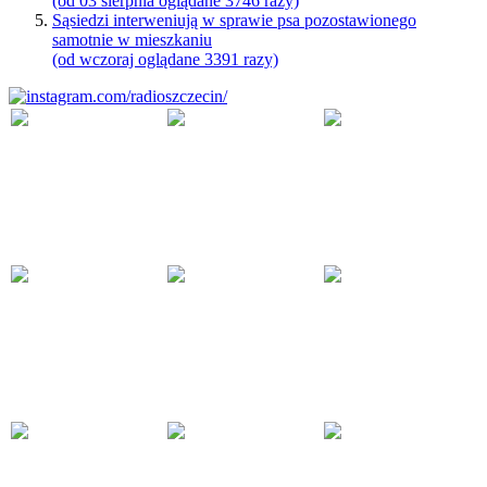
(od 03 sierpnia oglądane 3746 razy)
Sąsiedzi interweniują w sprawie psa pozostawionego
samotnie w mieszkaniu
(od wczoraj oglądane 3391 razy)