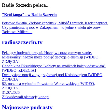
Radio Szczecin poleca...
"Król tanga" - w Radiu Szczecin
Portowe światła, Zielony kapelusik, Miłość i smutek, Kwiat paproci,
Czy pamiętasz tę noc w Zakopanem - to jedne z wielu utworów
Tadeusza Millera…
radioszczecin.tv
Pękający budynek przy ul. Hożej w coraz gorszym stanie.
Mieszkańcy: nadzór może podjąć decyzję o eksmisji [WIDEO,
ZDJĘCIA]
Chodnik na Piłsudskiego: "kobiety na szpilkach balety odstawiają"
[WIDEO, ZDJĘCIA]
Dwa tysiące porcji zupy grzybowej pod Kołobrzegiem [WIDEO,
ZDJECIA]
82. rocznica wybuchu Powstania Warszawskiego [WIDEO,
ZDJĘCIA]
31.07.2026
Zlikwidowali plantację konopi
Najnowsze podcasty