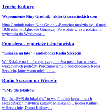
Trochę Kultury
Wspomnienie Niny Grudnik - aktorki szczecińskich scen
Nina Grudnik (także Nina Grudnik-Banucha) urodziła się 16 maja
1936 roku w Dąbrowie Górniczej. Po wojnie wraz z rodzicami
wyjechała do Wrocławia…
Fonosfera - reportaże i słuchowiska
"Książka na lato" - audiobooki Radia Szczecin
W "Książce na lato" o tym czego można posłuchać w czasie
wakacyjnych podróży. Porozmawiamy o audiobookach Radia
Szczecin, które warto mieć pod…
Radio Szczecin na Wieczór
"SMS dla lokalsów"
Projekt „SMS do lokalsów” to wspólna inicjatywa trzech
szczecińskich instytucji kultury: Miejskiego Ośrodka Kultury
w Szczecinie, Domu Kultury…