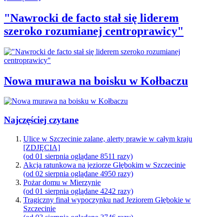
"Nawrocki de facto stał się liderem
szeroko rozumianej centroprawicy"
Nowa murawa na boisku w Kołbaczu
Najczęściej czytane
Ulice w Szczecinie zalane, alerty prawie w całym kraju
[ZDJĘCIA]
(od 01 sierpnia oglądane 8511 razy)
Akcja ratunkowa na jeziorze Głębokim w Szczecinie
(od 02 sierpnia oglądane 4950 razy)
Pożar domu w Mierzynie
(od 01 sierpnia oglądane 4242 razy)
Tragiczny finał wypoczynku nad Jeziorem Głębokie w
Szczecinie