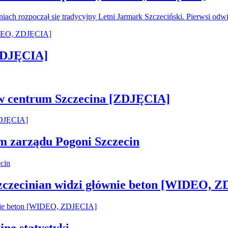
oniach rozpoczął się tradycyjny Letni Jarmark Szczeciński. Pierwsi od
[ZDJĘCIA]
 w centrum Szczecina [ZDJĘCIA]
em zarządu Pogoni Szczecin
Szczecinian widzi głównie beton [WIDEO, 
jne statystyki