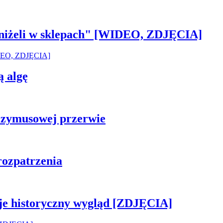
 aniżeli w sklepach" [WIDEO, ZDJĘCIA]
ą algę
rzymusowej przerwie
rozpatrzenia
je historyczny wygląd [ZDJĘCIA]