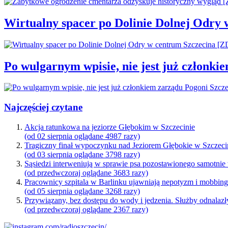
Wirtualny spacer po Dolinie Dolnej Odry
Po wulgarnym wpisie, nie jest już członki
Najczęściej czytane
Akcja ratunkowa na jeziorze Głębokim w Szczecinie
(od 02 sierpnia oglądane 4987 razy)
Tragiczny finał wypoczynku nad Jeziorem Głębokie w Szczeci
(od 03 sierpnia oglądane 3798 razy)
Sąsiedzi interweniują w sprawie psa pozostawionego samotnie
(od przedwczoraj oglądane 3683 razy)
Pracownicy szpitala w Barlinku ujawniają nepotyzm i mobbin
(od 05 sierpnia oglądane 3268 razy)
Przywiązany, bez dostępu do wody i jedzenia. Służby odnalazł
(od przedwczoraj oglądane 2367 razy)