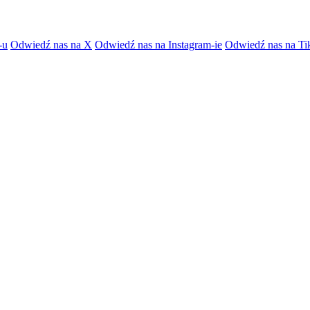
-u
Odwiedź nas na X
Odwiedź nas na Instagram-ie
Odwiedź nas na Ti