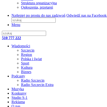
Struktura organizacyjna
Ogłoszenia, przetargi
Najlepiej po prostu do nas zadzwoń
Odwiedź nas na Facebook
Menu
510 777 222
Wiadomości
Szczecin
Region
Polska i świat
Sport
Kultura
Biznes
Podcasty
Radio Szczecin
Radio Szczecin Extra
Muzyka
Konkursy
Studio S-1
Reklama
O nas