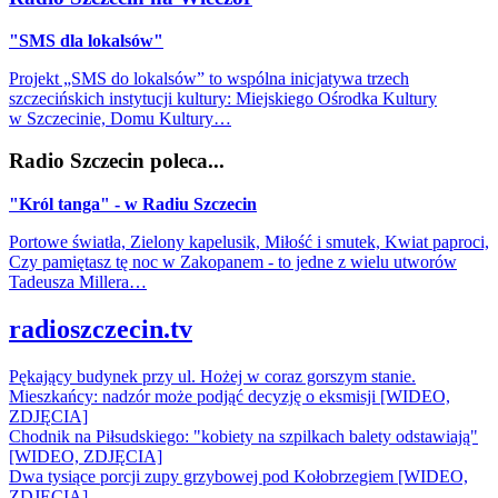
"SMS dla lokalsów"
Projekt „SMS do lokalsów” to wspólna inicjatywa trzech
szczecińskich instytucji kultury: Miejskiego Ośrodka Kultury
w Szczecinie, Domu Kultury…
Radio Szczecin poleca...
"Król tanga" - w Radiu Szczecin
Portowe światła, Zielony kapelusik, Miłość i smutek, Kwiat paproci,
Czy pamiętasz tę noc w Zakopanem - to jedne z wielu utworów
Tadeusza Millera…
radioszczecin.tv
Pękający budynek przy ul. Hożej w coraz gorszym stanie.
Mieszkańcy: nadzór może podjąć decyzję o eksmisji [WIDEO,
ZDJĘCIA]
Chodnik na Piłsudskiego: "kobiety na szpilkach balety odstawiają"
[WIDEO, ZDJĘCIA]
Dwa tysiące porcji zupy grzybowej pod Kołobrzegiem [WIDEO,
ZDJECIA]