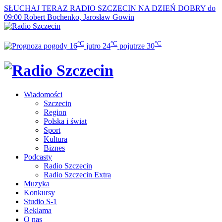
SŁUCHAJ TERAZ
RADIO SZCZECIN NA DZIEŃ DOBRY do
09:00
Robert Bochenko, Jarosław Gowin
°C
°C
°C
16
jutro
24
pojutrze
30
Wiadomości
Szczecin
Region
Polska i świat
Sport
Kultura
Biznes
Podcasty
Radio Szczecin
Radio Szczecin Extra
Muzyka
Konkursy
Studio S-1
Reklama
O nas