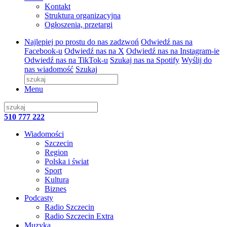
Kontakt
Struktura organizacyjna
Ogłoszenia, przetargi
Najlepiej po prostu do nas zadzwoń
Odwiedź nas na
Facebook-u
Odwiedź nas na X
Odwiedź nas na Instagram-ie
Odwiedź nas na TikTok-u
Szukaj nas na Spotify
Wyślij do
nas wiadomość
Szukaj
Menu
510 777 222
Wiadomości
Szczecin
Region
Polska i świat
Sport
Kultura
Biznes
Podcasty
Radio Szczecin
Radio Szczecin Extra
Muzyka