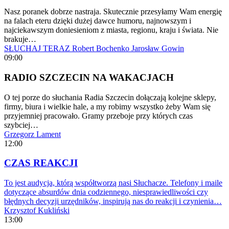
Nasz poranek dobrze nastraja. Skutecznie przesyłamy Wam energię
na falach eteru dzięki dużej dawce humoru, najnowszym i
najciekawszym doniesieniom z miasta, regionu, kraju i świata. Nie
brakuje…
SŁUCHAJ TERAZ
Robert Bochenko
Jarosław Gowin
09:00
RADIO SZCZECIN NA WAKACJACH
O tej porze do słuchania Radia Szczecin dołączają kolejne sklepy,
firmy, biura i wielkie hale, a my robimy wszystko żeby Wam się
przyjemniej pracowało. Gramy przeboje przy których czas
szybciej…
Grzegorz Lament
12:00
CZAS REAKCJI
To jest audycja, którą współtworzą nasi Słuchacze. Telefony i maile
dotyczące absurdów dnia codziennego, niesprawiedliwości czy
błędnych decyzji urzędników, inspirują nas do reakcji i czynienia…
Krzysztof Kukliński
13:00