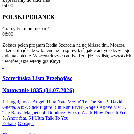
Zapraszamy do słuchania!
04:00
POLSKI PORANEK
Gramy tylko po polsku!!!
06:00
Zobacz pełen program Radia Szczecin na najbliższe dni. Możesz
także cofnąć datę w kalendarzu i sprawdzić, jakie audycje były tego
dnia na antenie. W scenariuszach audycji znajdziesz listę wszystkich
uworów jakie wtedy graliśmy!
Szczecińska Lista Przebojów
Notowanie 1835 (31.07.2026)
1. Hugel, Imael Angel, Ultra Nate
Movin' To The Sun
2. David
Guetta, Alok, Stick Figure
Run Run River (Angels Above Me)
3.
The Bausa
Magnetic
4. Dubdogz, Fezzo, Zaark
How Does It Feel
5. Anotr feat. 54 Ultra
Talk To You
Zobacz
Głosuj »