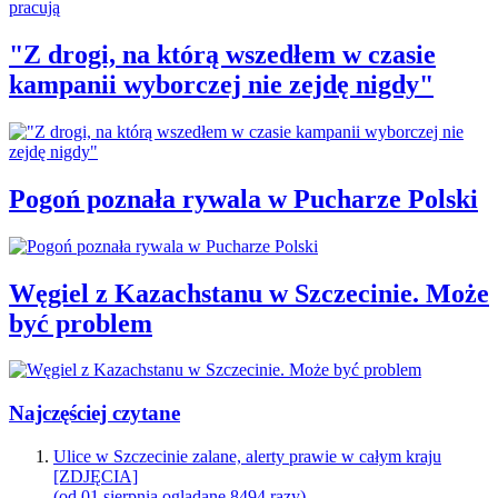
"Z drogi, na którą wszedłem w czasie
kampanii wyborczej nie zejdę nigdy"
Pogoń poznała rywala w Pucharze Polski
Węgiel z Kazachstanu w Szczecinie. Może
być problem
Najczęściej czytane
Ulice w Szczecinie zalane, alerty prawie w całym kraju
[ZDJĘCIA]
(od 01 sierpnia oglądane 8494 razy)