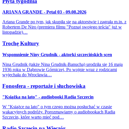
Płyta tygodnia
ARIANA GRANDE - Petal 03 - 09.08.2026
Ariana Grande po tym, jak skupiła się na aktorstwie i zagrała m.in. z
Robertem De Niro (premiera filmu "Poznaj swojego teścia" już w
listopadzie)…
Trochę Kultury
Wspomnienie Niny Grudnik - aktorki szczecińskich scen
Nina Grudnik (także Nina Grudnik-Banucha) urodziła się 16 maja
1936 roku w Dąbrowie Górniczej. Po wojnie wraz z rodzicami
wyjechała do Wrocławia…
Fonosfera - reportaże i słuchowiska
"Książka na lato" - audiobooki Radia Szczecin
W "Książce na lato" o tym czego można posłuchać w czasie
wakacyjnych podróży. Porozmawiamy o audiobookach Radia
Szczecin, które warto mieć pod…
Radio Szczecin na Wieczór