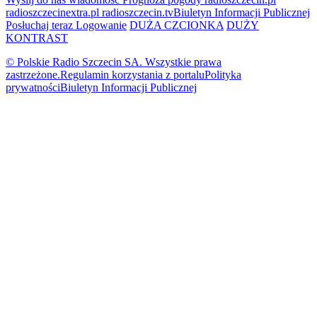
radioszczecinextra.pl
radioszczecin.tv
Biuletyn Informacji Publicznej
Posłuchaj teraz
Logowanie
DUŻA CZCIONKA
DUŻY
KONTRAST
© Polskie Radio Szczecin SA. Wszystkie prawa
zastrzeżone.
Regulamin korzystania z portalu
Polityka
prywatności
Biuletyn Informacji Publicznej