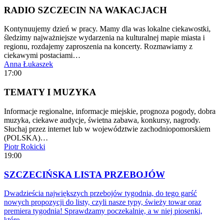
RADIO SZCZECIN NA WAKACJACH
Kontynuujemy dzień w pracy. Mamy dla was lokalne ciekawostki,
śledzimy najważniejsze wydarzenia na kulturalnej mapie miasta i
regionu, rozdajemy zaproszenia na koncerty. Rozmawiamy z
ciekawymi postaciami…
Anna Łukaszek
17:00
TEMATY I MUZYKA
Informacje regionalne, informacje miejskie, prognoza pogody, dobra
muzyka, ciekawe audycje, świetna zabawa, konkursy, nagrody.
Słuchaj przez internet lub w województwie zachodniopomorskiem
(POLSKA)…
Piotr Rokicki
19:00
SZCZECIŃSKA LISTA PRZEBOJÓW
Dwadzieścia największych przebojów tygodnia, do tego garść
nowych propozycji do listy, czyli nasze typy, świeży towar oraz
premiera tygodnia! Sprawdzamy poczekalnię, a w niej piosenki,
które…