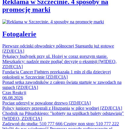
Reklama w Szczecinie. 4 sposoby na
promocję marki
Fotogalerie
Pierwsze odcinki obwodnicy północnej Stargardu już gotowe
[ZDJĘCIA]
Pękający budynek przy ul. Hożej w coraz gorszym stanie.
Mieszkańcy: nadzór może podjąć decyzję o eksmisji [WIDEO,
ZDJĘCIA]
Fundacja Cancer Fighters przekazała 1 mln zł dla dziecięcej
onkologii w Szczecinie [ZDJĘCIA]
Ponad setka zawodników z całego świata startuje w zawodach na
supach [ZDJĘCIA]
Czas Reakcji
06.08.2026
Pociąg uderzył w powalone drzewo [ZDJĘCIA]
Polscy juniorzy przegrali z Hiszpanią w piłce wodnej [ZDJĘCIA]
Chodnik na Piłsudskiego: "kobiety na szpilkach balety odstawiają"
[WIDEO, ZDJĘCIA]
Zadzwoń do studia: 510 777 666
Czujny non stop: 510 777 222
Wyślij do nas wiadomość
Prognoza pogody
radioszczecin.pl