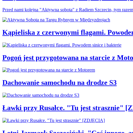
Przed nami kolejna "Aktywna sobota" z Radiem Szczecin, tym raze
Kąpieliska z czerwonymi flagami. Powodem
Pogoń jest przygotowana na starcie z Mot
Dachowanie samochodu na drodze S3
Ławki przy Rusałce. "Tu jest strasznie" 
Letni Jarmark Szczeciński. "Coś innego,