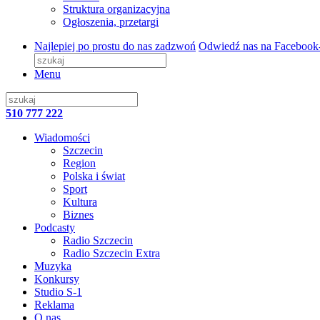
Struktura organizacyjna
Ogłoszenia, przetargi
Najlepiej po prostu do nas zadzwoń
Odwiedź nas na Facebook
Menu
510 777 222
Wiadomości
Szczecin
Region
Polska i świat
Sport
Kultura
Biznes
Podcasty
Radio Szczecin
Radio Szczecin Extra
Muzyka
Konkursy
Studio S-1
Reklama
O nas