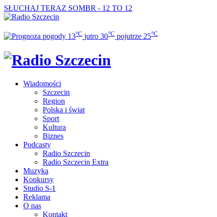
SŁUCHAJ TERAZ
SOMBR - 12 TO 12
°C
°C
°C
13
jutro
30
pojutrze
25
Wiadomości
Szczecin
Region
Polska i świat
Sport
Kultura
Biznes
Podcasty
Radio Szczecin
Radio Szczecin Extra
Muzyka
Konkursy
Studio S-1
Reklama
O nas
Kontakt