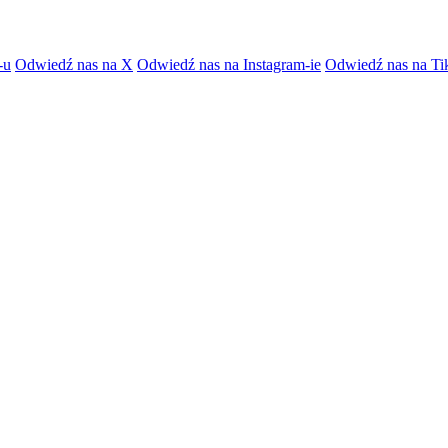
-u
Odwiedź nas na X
Odwiedź nas na Instagram-ie
Odwiedź nas na Ti