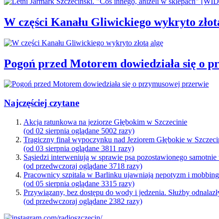
W części Kanału Gliwickiego wykryto złot
Pogoń przed Motorem dowiedziała się o p
Najczęściej czytane
Akcja ratunkowa na jeziorze Głębokim w Szczecinie
(od 02 sierpnia oglądane 5002 razy)
Tragiczny finał wypoczynku nad Jeziorem Głębokie w Szczeci
(od 03 sierpnia oglądane 3811 razy)
Sąsiedzi interweniują w sprawie psa pozostawionego samotnie
(od przedwczoraj oglądane 3718 razy)
Pracownicy szpitala w Barlinku ujawniają nepotyzm i mobbin
(od 05 sierpnia oglądane 3315 razy)
Przywiązany, bez dostępu do wody i jedzenia. Służby odnalazł
(od przedwczoraj oglądane 2382 razy)