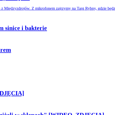
m z Międzyzdrojów. Z mikrofonem zajrzymy na Targ Rybny, gdzie bę
 sinice i bakterie
orem
[ZDJĘCIA]
 aniżeli w sklepach" [WIDEO, ZDJĘCIA]