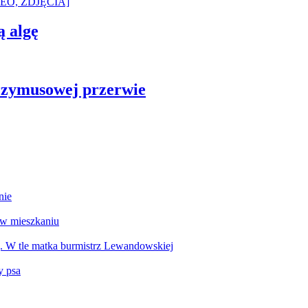
ą algę
rzymusowej przerwie
nie
 w mieszkaniu
g. W tle matka burmistrz Lewandowskiej
y psa