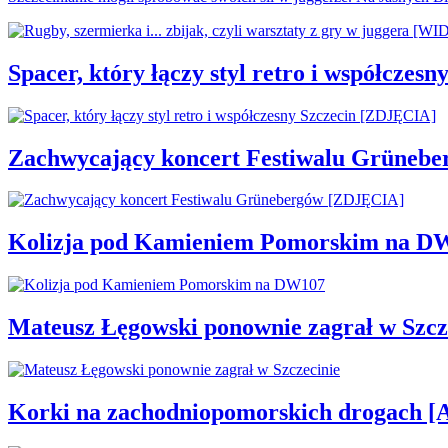
Spacer, który łączy styl retro i współcze
Zachwycający koncert Festiwalu Grüneb
Kolizja pod Kamieniem Pomorskim na D
Mateusz Łęgowski ponownie zagrał w Szcz
Korki na zachodniopomorskich drogac