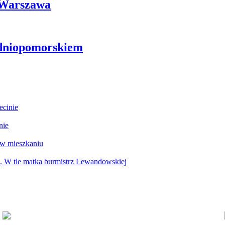
i Warszawa
odniopomorskiem
ecinie
nie
 w mieszkaniu
g. W tle matka burmistrz Lewandowskiej