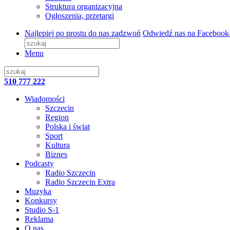
Struktura organizacyjna
Ogłoszenia, przetargi
Najlepiej po prostu do nas zadzwoń
Odwiedź nas na Facebook
Menu
510 777 222
Wiadomości
Szczecin
Region
Polska i świat
Sport
Kultura
Biznes
Podcasty
Radio Szczecin
Radio Szczecin Extra
Muzyka
Konkursy
Studio S-1
Reklama
O nas