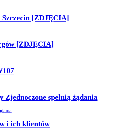
sny Szczecin [ZDJĘCIA]
ergów [ZDJĘCIA]
W107
y Zjednoczone spełnią żądania
 i ich klientów