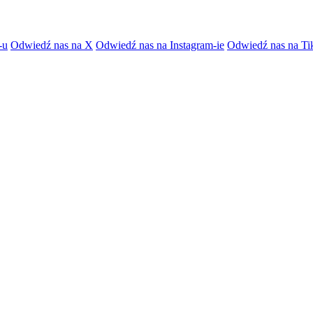
-u
Odwiedź nas na X
Odwiedź nas na Instagram-ie
Odwiedź nas na Ti