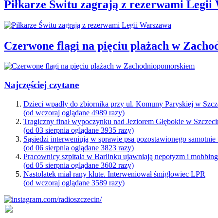
Piłkarze Świtu zagrają z rezerwami Legi
Czerwone flagi na pięciu plażach w Zach
Najczęściej czytane
Dzieci wpadły do zbiornika przy ul. Komuny Paryskiej w Szcz
(od wczoraj oglądane 4989 razy)
Tragiczny finał wypoczynku nad Jeziorem Głębokie w Szczeci
(od 03 sierpnia oglądane 3935 razy)
Sąsiedzi interweniują w sprawie psa pozostawionego samotnie
(od 06 sierpnia oglądane 3823 razy)
Pracownicy szpitala w Barlinku ujawniają nepotyzm i mobbin
(od 05 sierpnia oglądane 3602 razy)
Nastolatek miał rany kłute. Interweniował śmigłowiec LPR
(od wczoraj oglądane 3589 razy)