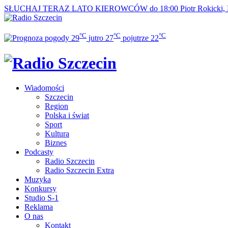
SŁUCHAJ TERAZ
LATO KIEROWCÓW do 18:00
Piotr Rokicki,
°C
°C
°C
29
jutro
27
pojutrze
22
Wiadomości
Szczecin
Region
Polska i świat
Sport
Kultura
Biznes
Podcasty
Radio Szczecin
Radio Szczecin Extra
Muzyka
Konkursy
Studio S-1
Reklama
O nas
Kontakt