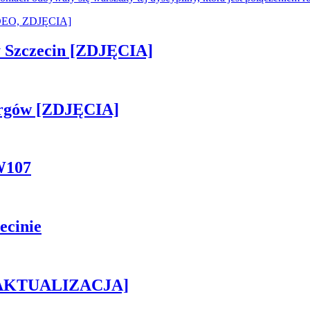
sny Szczecin [ZDJĘCIA]
ergów [ZDJĘCIA]
W107
ecinie
h [AKTUALIZACJA]