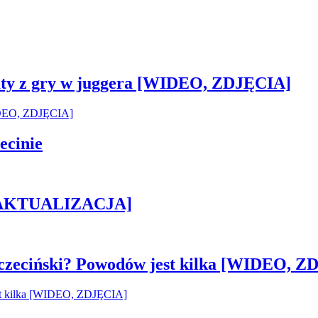
sztaty z gry w juggera [WIDEO, ZDJĘCIA]
ecinie
h [AKTUALIZACJA]
czeciński? Powodów jest kilka [WIDEO, Z