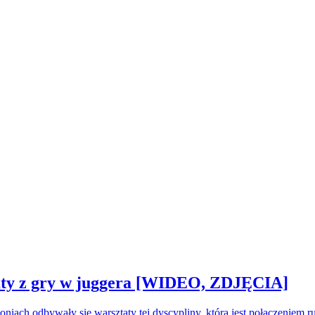
sztaty z gry w juggera [WIDEO, ZDJĘCIA]
oniach odbywały się warsztaty tej dyscypliny, która jest połączeniem