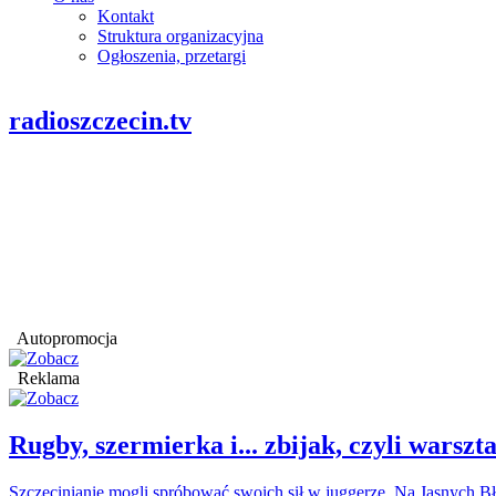
Kontakt
Struktura organizacyjna
Ogłoszenia, przetargi
radioszczecin.tv
Autopromocja
Reklama
Rugby, szermierka i... zbijak, czyli war
Szczecinianie mogli spróbować swoich sił w juggerze. Na Jasnych Bł