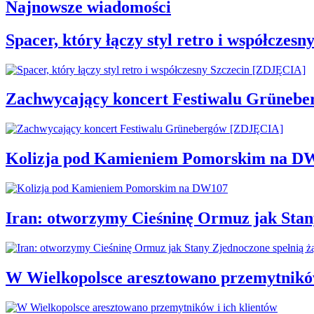
Najnowsze wiadomości
Spacer, który łączy styl retro i współcze
Zachwycający koncert Festiwalu Grüneb
Kolizja pod Kamieniem Pomorskim na D
Iran: otworzymy Cieśninę Ormuz jak Stan
W Wielkopolsce aresztowano przemytników