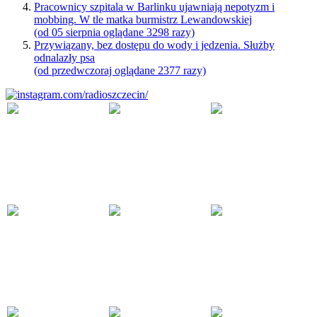
Pracownicy szpitala w Barlinku ujawniają nepotyzm i
mobbing. W tle matka burmistrz Lewandowskiej
(od 05 sierpnia oglądane 3298 razy)
Przywiązany, bez dostępu do wody i jedzenia. Służby
odnalazły psa
(od przedwczoraj oglądane 2377 razy)