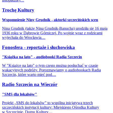
listopadzie)…
Trochę Kultury
Wspomnienie Niny Grudnik - aktorki szczecińskich scen
Nina Grudnik (także Nina Grudnik-Banucha) urodziła się 16 maja
1936 roku w Dąbrowie Górniczej. Po wojnie wraz z rodzicami
wyjechała do Wrocławia…
Fonosfera - reportaże i słuchowiska
"Książka na lato" - audiobooki Radia Szczecin
W "Książce na lato" o tym czego można posłuchać w czasie
wakacyjnych podróży. Porozmawiamy o audiobookach Radia
Szczecin, które warto mieć pod…
Radio Szczecin na Wieczór
"SMS dla lokalsów"
Projekt „SMS do lokalsów” to wspólna inicjatywa trzech
szczecińskich instytucji kultury: Miejskiego Ośrodka Kultury
w Szczecinie, Domu Kultury…