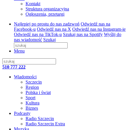
Kontakt
Struktura organizacyjna
Ogłoszenia, przetargi
Najlepiej po prostu do nas zadzwoń
Odwiedź nas na
Facebook-u
Odwiedź nas na X
Odwiedź nas na Instagram-ie
Odwiedź nas na TikTok-u
Szukaj nas na Spotify
Wyślij do
nas wiadomość
Szukaj
Menu
510 777 222
Wiadomości
Szczecin
Region
Polska i świat
Sport
Kultura
Biznes
Podcasty
Radio Szczecin
Radio Szczecin Extra
Muzyka