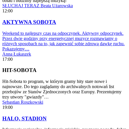
obiad i budzimy najlepszą muzyką!
SŁUCHAJ TERAZ
Beata Użarowska
12:00
AKTYWNA SOBOTA
Weekend to najlepszy czas na odpoczynek. Aktywny odpoczynek.
Przez dwie godziny przy energetycznej muzyce rozmawiamy o
różnych sposobach na to, jak zapewnić sobie zdrową dawkę ruchu.
Pokazujemy…
Anna Łukaszek
17:00
HIT-SOBOTA
Hit-Sobota to program, w którym gramy hity stare nowe i
najnowsze. Do tego zaglądamy do archiwalnych notowań list
przebojów ze Stanów Zjednoczonych oraz Europy. Prezentujemy
trzy utwory "gwiazdy"…
Sebastian Roszkowski
19:00
HALO, STADION