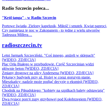
Radio Szczecin poleca...
"Król tanga" - w Radiu Szczecin
Portowe światła, Zielony kapelusik, Miłość i smutek, Kwiat paproci,
Czy pamiętasz tę noc w Zakopanem - to jedne z wielu utworów
Tadeusza Millera…
radioszczecin.tv
Letni Jarmark Szczeciński. "Coś innego, aniżeli w sklepach"
[WIDEO, ZDJĘCIA]
Plac Orła Białego w przebudowie. Część Szczecinian widzi
głównie beton [WIDEO, ZDJĘCIA]
Zmiany drogowe na ulicy Andersena [WIDEO, ZDJĘCIA]
Pękający budynek przy ul. Hożej w coraz gorszym stanie.
Mieszkańcy: nadzór może podjąć decyzję o eksmisji [WIDEO,
ZDJĘCIA]
Chodnik na Piłsudskiego: "kobiety na szpilkach balety odstawiają"
[WIDEO, ZDJĘCIA]
Dwa tysiące porcji zupy grzybowej pod Kołobrzegiem [WIDEO,
ZDJECIA]