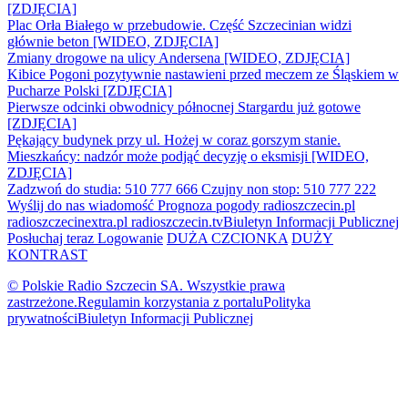
[ZDJĘCIA]
Plac Orła Białego w przebudowie. Część Szczecinian widzi
głównie beton [WIDEO, ZDJĘCIA]
Zmiany drogowe na ulicy Andersena [WIDEO, ZDJĘCIA]
Kibice Pogoni pozytywnie nastawieni przed meczem ze Śląskiem w
Pucharze Polski [ZDJĘCIA]
Pierwsze odcinki obwodnicy północnej Stargardu już gotowe
[ZDJĘCIA]
Pękający budynek przy ul. Hożej w coraz gorszym stanie.
Mieszkańcy: nadzór może podjąć decyzję o eksmisji [WIDEO,
ZDJĘCIA]
Zadzwoń do studia: 510 777 666
Czujny non stop: 510 777 222
Wyślij do nas wiadomość
Prognoza pogody
radioszczecin.pl
radioszczecinextra.pl
radioszczecin.tv
Biuletyn Informacji Publicznej
Posłuchaj teraz
Logowanie
DUŻA CZCIONKA
DUŻY
KONTRAST
© Polskie Radio Szczecin SA. Wszystkie prawa
zastrzeżone.
Regulamin korzystania z portalu
Polityka
prywatności
Biuletyn Informacji Publicznej