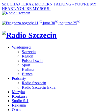
SŁUCHAJ TERAZ
MODERN TALKING - YOU'RE MY
HEART, YOU'RE MY SOUL
°C
°C
°C
11
jutro
30
pojutrze
25
Wiadomości
Szczecin
Region
Polska i świat
Sport
Kultura
Biznes
Podcasty
Radio Szczecin
Radio Szczecin Extra
Muzyka
Konkursy
Studio S-1
Reklama
O nas