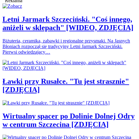
Reklama
Letni Jarmark Szczeciński. "Coś innego,
aniżeli w sklepach" [WIDEO, ZDJĘCIA]
Biżuteria, ceramika, zabawki i regionalne przysmaki. Na Jasnych
Błoniach rozpoczął się tradycyjny Letni Jarmark Szczeciński.
Pierwsi odwiedzający…
Ławki przy Rusałce. "Tu jest strasznie"
[ZDJĘCIA]
Wirtualny spacer po Dolinie Dolnej Odry
w centrum Szczecina [ZDJĘCIA]