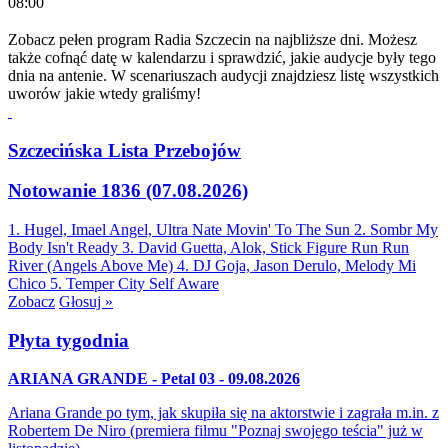
08:00
Zobacz pełen program Radia Szczecin na najbliższe dni. Możesz
także cofnąć datę w kalendarzu i sprawdzić, jakie audycje były tego
dnia na antenie. W scenariuszach audycji znajdziesz listę wszystkich
uworów jakie wtedy graliśmy!
Szczecińska Lista Przebojów
Notowanie 1836 (07.08.2026)
1. Hugel, Imael Angel, Ultra Nate
Movin' To The Sun
2. Sombr
My
Body Isn't Ready
3. David Guetta, Alok, Stick Figure
Run Run
River (Angels Above Me)
4. DJ Goja, Jason Derulo, Melody
Mi
Chico
5. Temper City
Self Aware
Zobacz
Głosuj »
Płyta tygodnia
ARIANA GRANDE - Petal 03 - 09.08.2026
Ariana Grande po tym, jak skupiła się na aktorstwie i zagrała m.in. z
Robertem De Niro (premiera filmu "Poznaj swojego teścia" już w