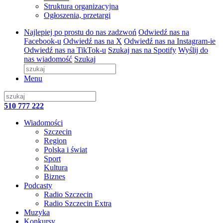
Struktura organizacyjna
Ogłoszenia, przetargi
Najlepiej po prostu do nas zadzwoń
Odwiedź nas na
Facebook-u
Odwiedź nas na X
Odwiedź nas na Instagram-ie
Odwiedź nas na TikTok-u
Szukaj nas na Spotify
Wyślij do
nas wiadomość
Szukaj
Menu
510 777 222
Wiadomości
Szczecin
Region
Polska i świat
Sport
Kultura
Biznes
Podcasty
Radio Szczecin
Radio Szczecin Extra
Muzyka
Konkursy