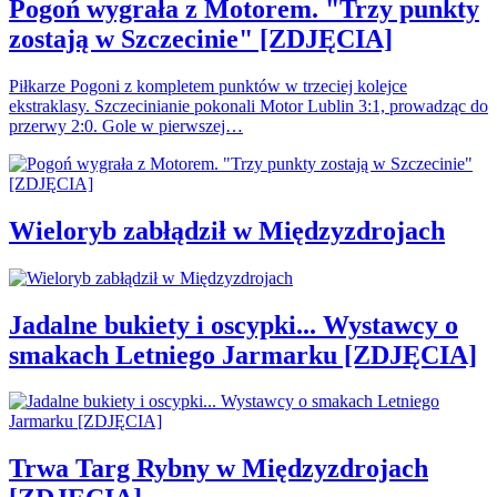
Pogoń wygrała z Motorem. "Trzy punkty
zostają w Szczecinie" [ZDJĘCIA]
Piłkarze Pogoni z kompletem punktów w trzeciej kolejce
ekstraklasy. Szczecinianie pokonali Motor Lublin 3:1, prowadząc do
przerwy 2:0. Gole w pierwszej…
Wieloryb zabłądził w Międzyzdrojach
Jadalne bukiety i oscypki... Wystawcy o
smakach Letniego Jarmarku [ZDJĘCIA]
Trwa Targ Rybny w Międzyzdrojach