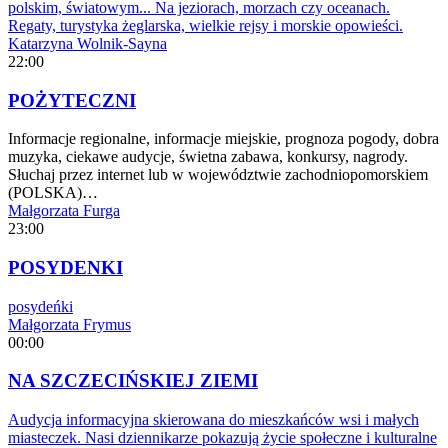
polskim, światowym... Na jeziorach, morzach czy oceanach.
Regaty, turystyka żeglarska, wielkie rejsy i morskie opowieści.
Katarzyna Wolnik-Sayna
22:00
POŻYTECZNI
Informacje regionalne, informacje miejskie, prognoza pogody, dobra
muzyka, ciekawe audycje, świetna zabawa, konkursy, nagrody.
Słuchaj przez internet lub w województwie zachodniopomorskiem
(POLSKA)…
Małgorzata Furga
23:00
POSYDENKI
posydeńki
Małgorzata Frymus
00:00
NA SZCZECIŃSKIEJ ZIEMI
Audycja informacyjna skierowana do mieszkańców wsi i małych
miasteczek. Nasi dziennikarze pokazują życie społeczne i kulturalne