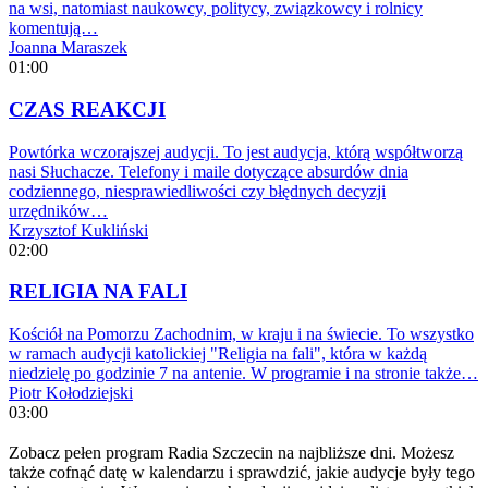
na wsi, natomiast naukowcy, politycy, związkowcy i rolnicy
komentują…
Joanna Maraszek
01:00
CZAS REAKCJI
Powtórka wczorajszej audycji. To jest audycja, którą współtworzą
nasi Słuchacze. Telefony i maile dotyczące absurdów dnia
codziennego, niesprawiedliwości czy błędnych decyzji
urzędników…
Krzysztof Kukliński
02:00
RELIGIA NA FALI
Kościół na Pomorzu Zachodnim, w kraju i na świecie. To wszystko
w ramach audycji katolickiej "Religia na fali", która w każdą
niedzielę po godzinie 7 na antenie. W programie i na stronie także…
Piotr Kołodziejski
03:00
Zobacz pełen program Radia Szczecin na najbliższe dni. Możesz
także cofnąć datę w kalendarzu i sprawdzić, jakie audycje były tego