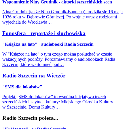
Wspomnienie Niny Grudnik - aktorki szczecińskich scen
Nina Grudnik (także Nina Grudnik-Banucha) urodziła się 16 maja
1936 roku w Dąbrowie Górniczej. Po wojnie wraz z rodzicami
wyjechała do Wrocławia…
Fonosfera - reportaże i słuchowiska
"Książka na lato" - audiobooki Radia Szczecin
W "Książce na lato" o tym czego można posłuchać w czasie
wakacyjnych podróży. Porozmawiamy o audiobookach Radia
Szczecin, które warto mieć pod…
Radio Szczecin na Wieczór
"SMS dla lokalsów"
Projekt „SMS do lokalsów” to wspólna inicjatywa trzech
szczecińskich instytucji kultury: Miejskiego Ośrodka Kultury
w Szczecinie, Domu Kultury…
Radio Szczecin poleca...