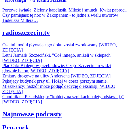
"Król tanga" - w Radiu Szczecin
Portowe światła, Zielony kapelusik, Miłość i smutek, Kwiat paproci,
Czy pamiętasz tę noc w Zakopanem - to jedne z wielu utworów
Tadeusza Millera…
radioszczecin.tv
Ostatni moduł pływającego doku został zwodowany [WIDEO,
ZDJĘCIA]
Letni Jarmark Szczeciński. "Coś innego, aniżeli w sklepach"
[WIDEO, ZDJĘCIA]
Plac Orła Białego w przebudowie. Część Szczecinian widzi
głównie beton [WIDEO, ZDJĘCIA]
Zmiany drogowe na ulicy Andersena [WIDEO, ZDJĘCIA]
Pękający budynek przy ul. Hożej w coraz gorszym stanie.
Mieszkańcy: nadzór może podjąć decyzję o eksmisji [WIDEO,
ZDJĘCIA]
Chodnik na Piłsudskiego: "kobiety na szpilkach balety odstawiają"
[WIDEO, ZDJĘCIA]
Najnowsze podcasty
Pro-rock