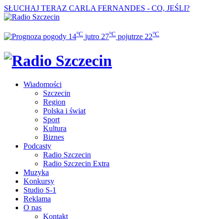
SŁUCHAJ TERAZ
CARLA FERNANDES - CO, JEŚLI?
°C
°C
°C
14
jutro
27
pojutrze
22
Wiadomości
Szczecin
Region
Polska i świat
Sport
Kultura
Biznes
Podcasty
Radio Szczecin
Radio Szczecin Extra
Muzyka
Konkursy
Studio S-1
Reklama
O nas
Kontakt