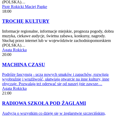
(POLSKA)…
Piotr Rokicki
Maciej Papke
18:00
TROCHĘ KULTURY
Informacje regionalne, informacje miejskie, prognoza pogody, dobra
muzyka, ciekawe audycje, świetna zabawa, konkursy, nagrody.
Słuchaj przez internet lub w województwie zachodniopomorskiem
(POLSKA)…
Agata Rokicka
20:00
MACHINA CZASU
Podróże fascynują - uczą nowych smaków i zapachów, rozwijają
wyobraźnię i wrażliwość, ułatwiają otwarcie na inne kultury, inne
obyczaje. Pozwalają też oderwać się od naszej (nie zawsze…
Agata Rokicka
21:00
RADIOWA SZKOŁA POD ŻAGLAMI
Audycja o wszystkim co dzieje się w żeglarstwie szczecińskim,