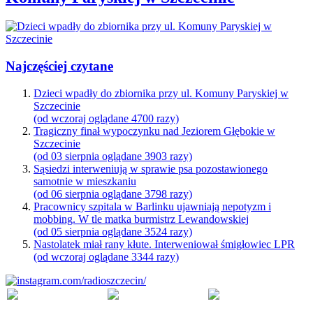
Najczęściej czytane
Dzieci wpadły do zbiornika przy ul. Komuny Paryskiej w
Szczecinie
(od wczoraj oglądane 4700 razy)
Tragiczny finał wypoczynku nad Jeziorem Głębokie w
Szczecinie
(od 03 sierpnia oglądane 3903 razy)
Sąsiedzi interweniują w sprawie psa pozostawionego
samotnie w mieszkaniu
(od 06 sierpnia oglądane 3798 razy)
Pracownicy szpitala w Barlinku ujawniają nepotyzm i
mobbing. W tle matka burmistrz Lewandowskiej
(od 05 sierpnia oglądane 3524 razy)
Nastolatek miał rany kłute. Interweniował śmigłowiec LPR
(od wczoraj oglądane 3344 razy)