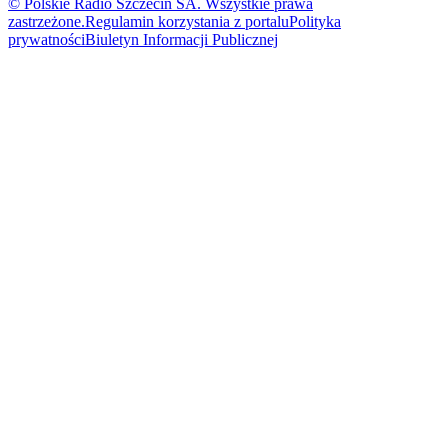
© Polskie Radio Szczecin SA. Wszystkie prawa
zastrzeżone.
Regulamin korzystania z portalu
Polityka
prywatności
Biuletyn Informacji Publicznej