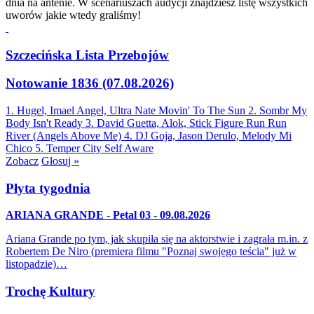
dnia na antenie. W scenariuszach audycji znajdziesz listę wszystkich
uworów jakie wtedy graliśmy!
Szczecińska Lista Przebojów
Notowanie 1836 (07.08.2026)
1. Hugel, Imael Angel, Ultra Nate
Movin' To The Sun
2. Sombr
My
Body Isn't Ready
3. David Guetta, Alok, Stick Figure
Run Run
River (Angels Above Me)
4. DJ Goja, Jason Derulo, Melody
Mi
Chico
5. Temper City
Self Aware
Zobacz
Głosuj »
Płyta tygodnia
ARIANA GRANDE - Petal 03 - 09.08.2026
Ariana Grande po tym, jak skupiła się na aktorstwie i zagrała m.in. z
Robertem De Niro (premiera filmu "Poznaj swojego teścia" już w
listopadzie)…
Trochę Kultury