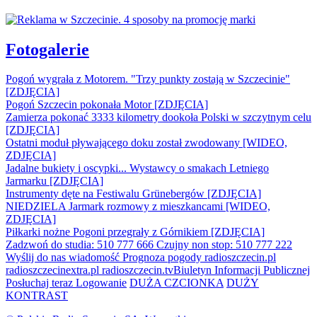
Fotogalerie
Pogoń wygrała z Motorem. "Trzy punkty zostają w Szczecinie"
[ZDJĘCIA]
Pogoń Szczecin pokonała Motor [ZDJĘCIA]
Zamierza pokonać 3333 kilometry dookoła Polski w szczytnym celu
[ZDJĘCIA]
Ostatni moduł pływającego doku został zwodowany [WIDEO,
ZDJĘCIA]
Jadalne bukiety i oscypki... Wystawcy o smakach Letniego
Jarmarku [ZDJĘCIA]
Instrumenty dęte na Festiwalu Grünebergów [ZDJĘCIA]
NIEDZIELA Jarmark rozmowy z mieszkancami [WIDEO,
ZDJĘCIA]
Piłkarki nożne Pogoni przegrały z Górnikiem [ZDJĘCIA]
Zadzwoń do studia: 510 777 666
Czujny non stop: 510 777 222
Wyślij do nas wiadomość
Prognoza pogody
radioszczecin.pl
radioszczecinextra.pl
radioszczecin.tv
Biuletyn Informacji Publicznej
Posłuchaj teraz
Logowanie
DUŻA CZCIONKA
DUŻY
KONTRAST