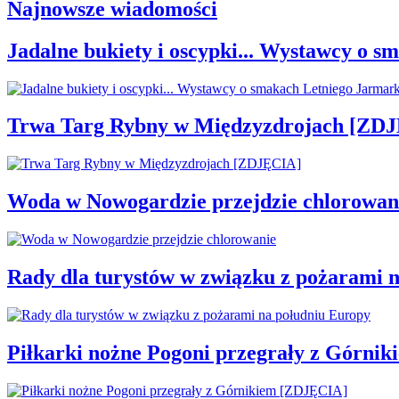
Najnowsze wiadomości
Jadalne bukiety i oscypki... Wystawcy o
Trwa Targ Rybny w Międzyzdrojach [ZD
Woda w Nowogardzie przejdzie chlorowan
Rady dla turystów w związku z pożarami 
Piłkarki nożne Pogoni przegrały z Górni