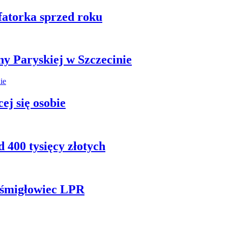
fatorka sprzed roku
ny Paryskiej w Szczecinie
ej się osobie
 400 tysięcy złotych
ł śmigłowiec LPR