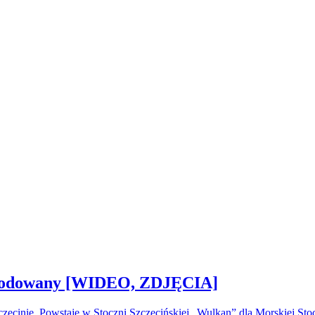
 zwodowany [WIDEO, ZDJĘCIA]
ecinie. Powstaje w Stoczni Szczecińskiej „Wulkan” dla Morskiej S