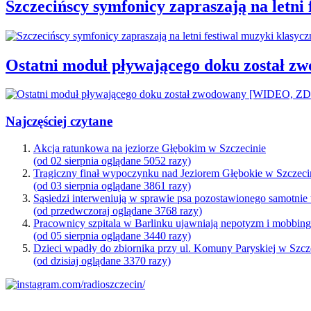
Szczecińscy symfonicy zapraszają na letni
Ostatni moduł pływającego doku został
Najczęściej czytane
Akcja ratunkowa na jeziorze Głębokim w Szczecinie
(od 02 sierpnia oglądane 5052 razy)
Tragiczny finał wypoczynku nad Jeziorem Głębokie w Szczeci
(od 03 sierpnia oglądane 3861 razy)
Sąsiedzi interweniują w sprawie psa pozostawionego samotnie
(od przedwczoraj oglądane 3768 razy)
Pracownicy szpitala w Barlinku ujawniają nepotyzm i mobbin
(od 05 sierpnia oglądane 3440 razy)
Dzieci wpadły do zbiornika przy ul. Komuny Paryskiej w Szcz
(od dzisiaj oglądane 3370 razy)