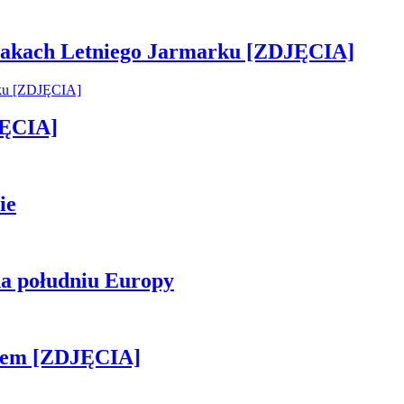
 smakach Letniego Jarmarku [ZDJĘCIA]
JĘCIA]
ie
na południu Europy
kiem [ZDJĘCIA]