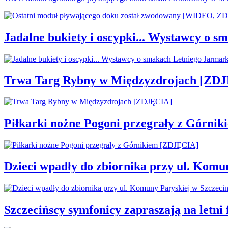
Jadalne bukiety i oscypki... Wystawcy o
Trwa Targ Rybny w Międzyzdrojach [ZD
Piłkarki nożne Pogoni przegrały z Górni
Dzieci wpadły do zbiornika przy ul. Komu
Szczecińscy symfonicy zapraszają na letni