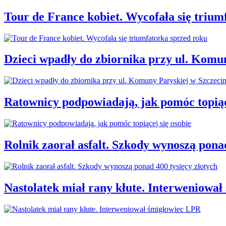
Tour de France kobiet. Wycofała się trium
Dzieci wpadły do zbiornika przy ul. Komu
Ratownicy podpowiadają, jak pomóc topiąc
Rolnik zaorał asfalt. Szkody wynoszą ponad
Nastolatek miał rany kłute. Interweniowa