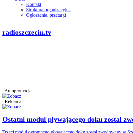
Kontakt
Struktura organizacyjna
Ogłoszenia, przetargi
radioszczecin.tv
Autopromocja
Reklama
Ostatni moduł pływającego doku został
Trzeci moduł ogromnego pływającego doku został zwodowany w Szcz