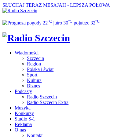
SŁUCHAJ TERAZ
MESAJAH - LEPSZA POŁOWA
°C
°C
°C
22
jutro
30
pojutrze
32
Wiadomości
Szczecin
Region
Polska i świat
Sport
Kultura
Biznes
Podcasty
Radio Szczecin
Radio Szczecin Extra
Muzyka
Konkursy
Studio S-1
Reklama
O nas
Kontakt