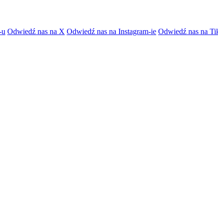
-u
Odwiedź nas na X
Odwiedź nas na Instagram-ie
Odwiedź nas na Ti