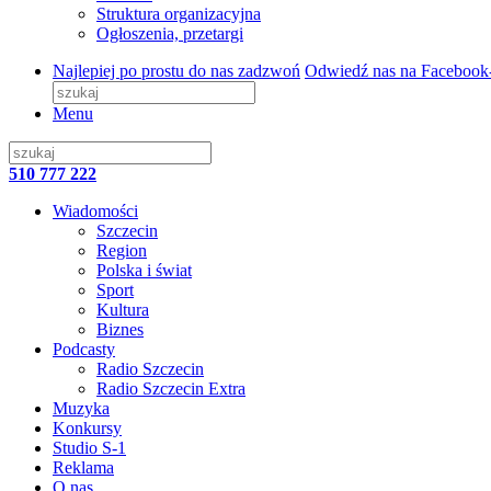
Struktura organizacyjna
Ogłoszenia, przetargi
Najlepiej po prostu do nas zadzwoń
Odwiedź nas na Facebook
Menu
510 777 222
Wiadomości
Szczecin
Region
Polska i świat
Sport
Kultura
Biznes
Podcasty
Radio Szczecin
Radio Szczecin Extra
Muzyka
Konkursy
Studio S-1
Reklama
O nas