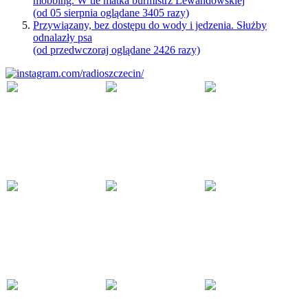
mobbing. W tle matka burmistrz Lewandowskiej
(od 05 sierpnia oglądane 3405 razy)
Przywiązany, bez dostępu do wody i jedzenia. Służby
odnalazły psa
(od przedwczoraj oglądane 2426 razy)