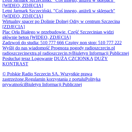
Letni Jarmark Szczeciński. "Coś innego, aniżeli w sklepach"
[WIDEO, ZDJĘCIA]
Letni Jarmark Szczeciński. "Coś innego, aniżeli w sklepach"
[WIDEO, ZDJĘCIA]
Wirtualny spacer po Dolinie Dolnej Odry w centrum Szczecina
[ZDJĘCIA]
Plac Orła Białego w przebudowie. Część Szczecinian widzi
głównie beton [WIDEO, ZDJĘCIA]
Zadzwoń do studia: 510 777 666
Czujny non stop: 510 777 222
Wyślij do nas wiadomość
Prognoza pogody
radioszczecin.pl
radioszczecinextra.pl
radioszczecin.tv
Biuletyn Informacji Publicznej
Posłuchaj teraz
Logowanie
DUŻA CZCIONKA
DUŻY
KONTRAST
© Polskie Radio Szczecin SA. Wszystkie prawa
zastrzeżone.
Regulamin korzystania z portalu
Polityka
prywatności
Biuletyn Informacji Publicznej