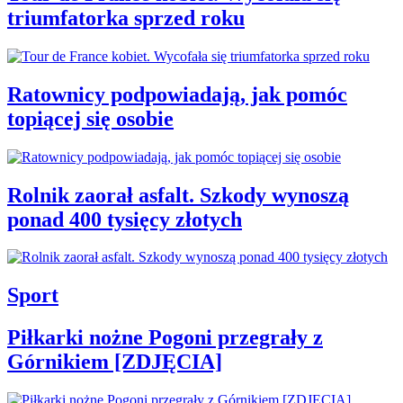
triumfatorka sprzed roku
Ratownicy podpowiadają, jak pomóc
topiącej się osobie
Rolnik zaorał asfalt. Szkody wynoszą
ponad 400 tysięcy złotych
Sport
Piłkarki nożne Pogoni przegrały z
Górnikiem [ZDJĘCIA]