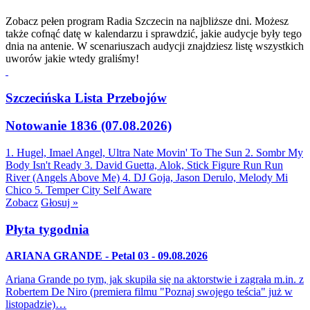
Zobacz pełen program Radia Szczecin na najbliższe dni. Możesz
także cofnąć datę w kalendarzu i sprawdzić, jakie audycje były tego
dnia na antenie. W scenariuszach audycji znajdziesz listę wszystkich
uworów jakie wtedy graliśmy!
Szczecińska Lista Przebojów
Notowanie 1836 (07.08.2026)
1. Hugel, Imael Angel, Ultra Nate
Movin' To The Sun
2. Sombr
My
Body Isn't Ready
3. David Guetta, Alok, Stick Figure
Run Run
River (Angels Above Me)
4. DJ Goja, Jason Derulo, Melody
Mi
Chico
5. Temper City
Self Aware
Zobacz
Głosuj »
Płyta tygodnia
ARIANA GRANDE - Petal 03 - 09.08.2026
Ariana Grande po tym, jak skupiła się na aktorstwie i zagrała m.in. z
Robertem De Niro (premiera filmu "Poznaj swojego teścia" już w
listopadzie)…