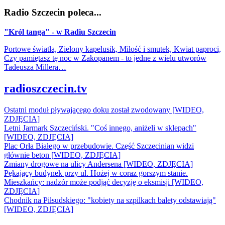
Radio Szczecin poleca...
"Król tanga" - w Radiu Szczecin
Portowe światła, Zielony kapelusik, Miłość i smutek, Kwiat paproci,
Czy pamiętasz tę noc w Zakopanem - to jedne z wielu utworów
Tadeusza Millera…
radioszczecin.tv
Ostatni moduł pływającego doku został zwodowany [WIDEO,
ZDJĘCIA]
Letni Jarmark Szczeciński. "Coś innego, aniżeli w sklepach"
[WIDEO, ZDJĘCIA]
Plac Orła Białego w przebudowie. Część Szczecinian widzi
głównie beton [WIDEO, ZDJĘCIA]
Zmiany drogowe na ulicy Andersena [WIDEO, ZDJĘCIA]
Pękający budynek przy ul. Hożej w coraz gorszym stanie.
Mieszkańcy: nadzór może podjąć decyzję o eksmisji [WIDEO,
ZDJĘCIA]
Chodnik na Piłsudskiego: "kobiety na szpilkach balety odstawiają"
[WIDEO, ZDJĘCIA]