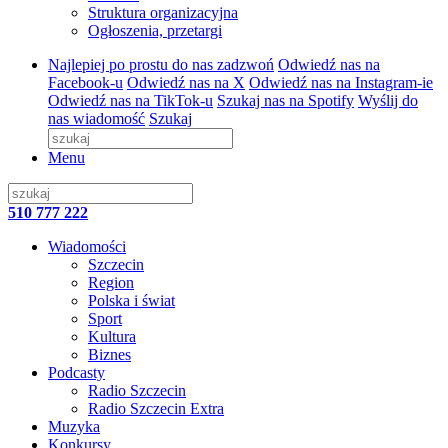
Struktura organizacyjna
Ogłoszenia, przetargi
Najlepiej po prostu do nas zadzwoń
Odwiedź nas na
Facebook-u
Odwiedź nas na X
Odwiedź nas na Instagram-ie
Odwiedź nas na TikTok-u
Szukaj nas na Spotify
Wyślij do
nas wiadomość
Szukaj
Menu
510 777 222
Wiadomości
Szczecin
Region
Polska i świat
Sport
Kultura
Biznes
Podcasty
Radio Szczecin
Radio Szczecin Extra
Muzyka
Konkursy