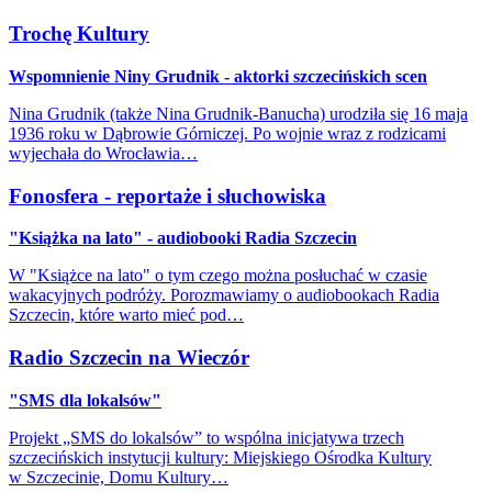
Trochę Kultury
Wspomnienie Niny Grudnik - aktorki szczecińskich scen
Nina Grudnik (także Nina Grudnik-Banucha) urodziła się 16 maja
1936 roku w Dąbrowie Górniczej. Po wojnie wraz z rodzicami
wyjechała do Wrocławia…
Fonosfera - reportaże i słuchowiska
"Książka na lato" - audiobooki Radia Szczecin
W "Książce na lato" o tym czego można posłuchać w czasie
wakacyjnych podróży. Porozmawiamy o audiobookach Radia
Szczecin, które warto mieć pod…
Radio Szczecin na Wieczór
"SMS dla lokalsów"
Projekt „SMS do lokalsów” to wspólna inicjatywa trzech
szczecińskich instytucji kultury: Miejskiego Ośrodka Kultury
w Szczecinie, Domu Kultury…