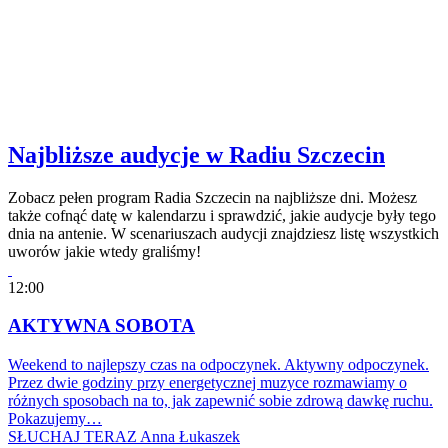
Najbliższe audycje w Radiu Szczecin
Zobacz pełen program Radia Szczecin na najbliższe dni. Możesz
także cofnąć datę w kalendarzu i sprawdzić, jakie audycje były tego
dnia na antenie. W scenariuszach audycji znajdziesz listę wszystkich
uworów jakie wtedy graliśmy!
12:00
AKTYWNA SOBOTA
Weekend to najlepszy czas na odpoczynek. Aktywny odpoczynek.
Przez dwie godziny przy energetycznej muzyce rozmawiamy o
różnych sposobach na to, jak zapewnić sobie zdrową dawkę ruchu.
Pokazujemy…
SŁUCHAJ TERAZ
Anna Łukaszek