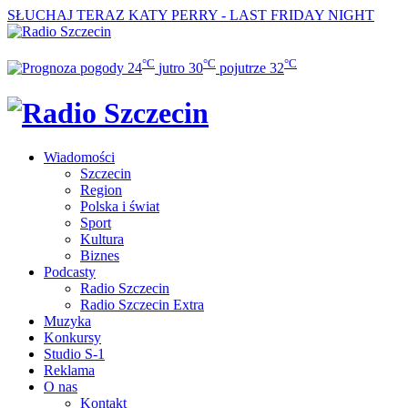
SŁUCHAJ TERAZ
KATY PERRY - LAST FRIDAY NIGHT
°C
°C
°C
24
jutro
30
pojutrze
32
Wiadomości
Szczecin
Region
Polska i świat
Sport
Kultura
Biznes
Podcasty
Radio Szczecin
Radio Szczecin Extra
Muzyka
Konkursy
Studio S-1
Reklama
O nas
Kontakt