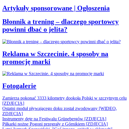
Artykuły sponsorowane | Ogłoszenia
Błonnik a trening – dlaczego sportowcy
powinni dbać o jelita?
Reklama w Szczecinie. 4 sposoby na
promocję marki
Fotogalerie
Zamierza pokonać 3333 kilometry dookoła Polski w szczytnym celu
[ZDJĘCIA]
Ostatni moduł pływającego doku został zwodowany [WIDEO,
ZDJĘCIA]
Instrumenty dęte na Festiwalu Grünebergów [ZDJĘCIA]
Piłkarki nożne Pogoni przegrały z Górnikiem [ZDJĘCIA]