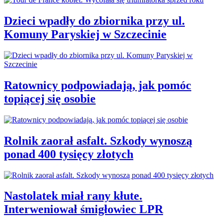
Dzieci wpadły do zbiornika przy ul.
Komuny Paryskiej w Szczecinie
Ratownicy podpowiadają, jak pomóc
topiącej się osobie
Rolnik zaorał asfalt. Szkody wynoszą
ponad 400 tysięcy złotych
Nastolatek miał rany kłute.
Interweniował śmigłowiec LPR