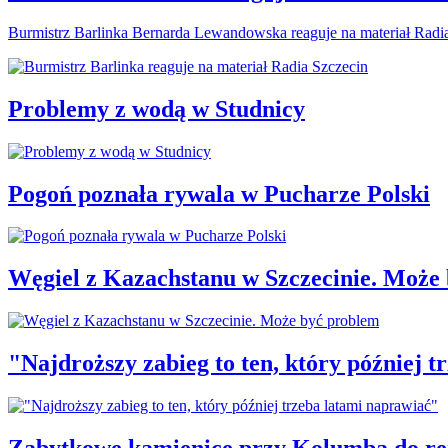
Burmistrz Barlinka Bernarda Lewandowska reaguje na materiał Radi
Problemy z wodą w Studnicy
Pogoń poznała rywala w Pucharze Polski
Węgiel z Kazachstanu w Szczecinie. Może
"Najdroższy zabieg to ten, który później 
Zabytkowe kamienice przy Kolumba do r