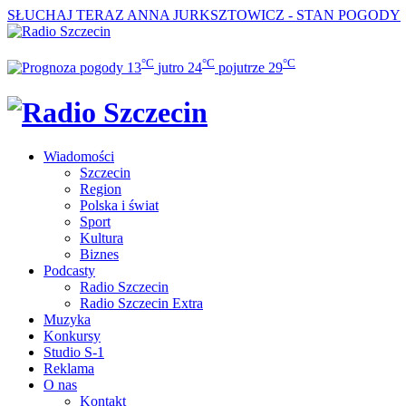
SŁUCHAJ TERAZ
ANNA JURKSZTOWICZ - STAN POGODY
°C
°C
°C
13
jutro
24
pojutrze
29
Wiadomości
Szczecin
Region
Polska i świat
Sport
Kultura
Biznes
Podcasty
Radio Szczecin
Radio Szczecin Extra
Muzyka
Konkursy
Studio S-1
Reklama
O nas
Kontakt