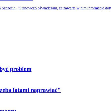
a Szczecin. "Stanowczo oświadczam, że zawarte w nim informacje do
 być problem
trzeba latami naprawiać"
emontu