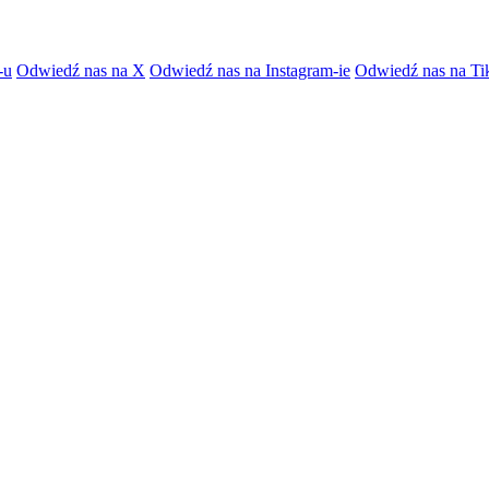
-u
Odwiedź nas na X
Odwiedź nas na Instagram-ie
Odwiedź nas na Ti