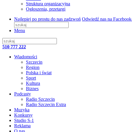
Struktura organizacyjna
Ogłoszenia, przetargi
Najlepiej po prostu do nas zadzwoń
Odwiedź nas na Facebook
Menu
510 777 222
Wiadomości
Szczecin
Region
Polska i świat
Sport
Kultura
Biznes
Podcasty
Radio Szczecin
Radio Szczecin Extra
Muzyka
Konkursy
Studio S-1
Reklama
O nas