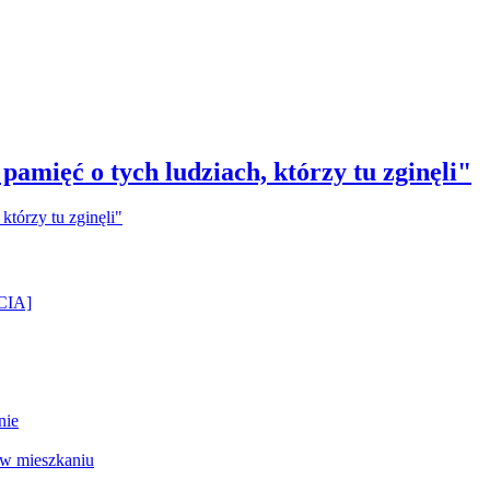
amięć o tych ludziach, którzy tu zginęli"
ĘCIA]
nie
 w mieszkaniu