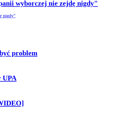
anii wyborczej nie zejdę nigdy"
 być problem
y UPA
[WIDEO]