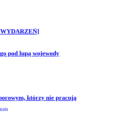
STA WYDARZEŃ]
ego pod lupą wojewody
borowym, którzy nie pracują