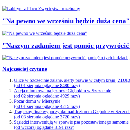
"Na pewno we wrześniu będzie duża cena"
"Naszym zadaniem jest pomóc przywrócić p
Najczęściej czytane
Ulice w Szczecinie zalane, alerty prawie w całym kraju [ZDJ
(od 01 sierpnia oglądane 8480 razy)
Akcja ratunkowa na jeziorze Głębokim w Szczecinie
(od 02 sierpnia oglądane 4929 razy)
Pożar domu w Mierzynie
(od 01 sierpnia oglądane 4215 razy)
Tragiczny finał wypoczynku nad Jeziorem Głębokie w Szczeci
(od 03 sierpnia oglądane 3720 razy)
Sąsiedzi interweniują w sprawie psa pozostawionego samotnie
(od wczoraj oglądane 3191 razy)