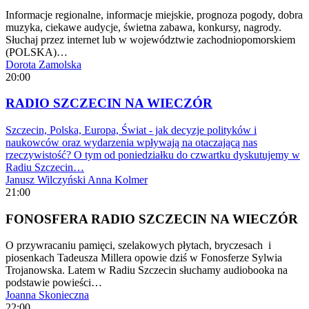
Informacje regionalne, informacje miejskie, prognoza pogody, dobra
muzyka, ciekawe audycje, świetna zabawa, konkursy, nagrody.
Słuchaj przez internet lub w województwie zachodniopomorskiem
(POLSKA)…
Dorota Zamolska
20:00
RADIO SZCZECIN NA WIECZÓR
Szczecin, Polska, Europa, Świat - jak decyzje polityków i
naukowców oraz wydarzenia wpływają na otaczającą nas
rzeczywistość? O tym od poniedziałku do czwartku dyskutujemy w
Radiu Szczecin…
Janusz Wilczyński
Anna Kolmer
21:00
FONOSFERA RADIO SZCZECIN NA WIECZÓR
O przywracaniu pamięci, szelakowych płytach, bryczesach i
piosenkach Tadeusza Millera opowie dziś w Fonosferze Sylwia
Trojanowska. Latem w Radiu Szczecin słuchamy audiobooka na
podstawie powieści…
Joanna Skonieczna
22:00