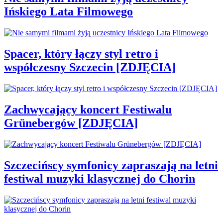
Ińskiego Lata Filmowego
Spacer, który łączy styl retro i
współczesny Szczecin [ZDJĘCIA]
Zachwycający koncert Festiwalu
Grünebergów [ZDJĘCIA]
Szczecińscy symfonicy zapraszają na letni
festiwal muzyki klasycznej do Chorin