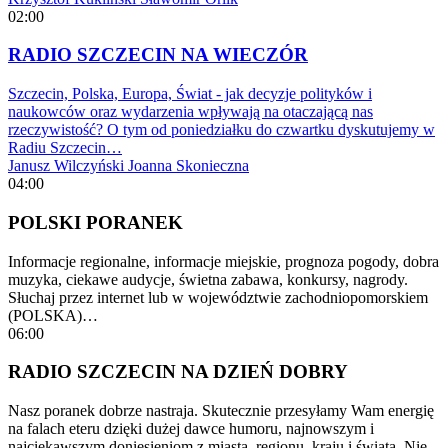
02:00
RADIO SZCZECIN NA WIECZÓR
Szczecin, Polska, Europa, Świat - jak decyzje polityków i
naukowców oraz wydarzenia wpływają na otaczającą nas
rzeczywistość? O tym od poniedziałku do czwartku dyskutujemy w
Radiu Szczecin…
Janusz Wilczyński
Joanna Skonieczna
04:00
POLSKI PORANEK
Informacje regionalne, informacje miejskie, prognoza pogody, dobra
muzyka, ciekawe audycje, świetna zabawa, konkursy, nagrody.
Słuchaj przez internet lub w województwie zachodniopomorskiem
(POLSKA)…
06:00
RADIO SZCZECIN NA DZIEŃ DOBRY
Nasz poranek dobrze nastraja. Skutecznie przesyłamy Wam energię
na falach eteru dzięki dużej dawce humoru, najnowszym i
najciekawszym doniesieniom z miasta, regionu, kraju i świata. Nie