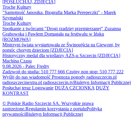
[POSŁUCHAJ, ZDJĘCIA]
Trochę Kultury
"Samotność Janosika. Biografia Marka Perepeczki" - Marek
Szymański
Trochę Kultury
Spotkanie z twórcami "Drogi rzadziej przemierzanej" Zuzanną
Grabowską i Pawłem Domagałą na festiwalu w Ińsku
[ROZMOWA]
Mistrzyni świata wystartowała ze Świnoujścia na Giewont, by
pomóc chorym dzieciom [ZDJĘCIA]
Historyczny medal dla wioślarzy AZS-u Szczecin [ZDJĘCIA]
Machina Czasu
9.08.2026 - Palec Fredry
Zadzwoń do studia: 510 777 666
Czujny non stop: 510 777 222
Wyślij do nas wiadomość
Prognoza pogody
radioszczecin.pl
radioszczecinextra.pl
radioszczecin.tv
Biuletyn Informacji Publicznej
Posłuchaj teraz
Logowanie
DUŻA CZCIONKA
DUŻY
KONTRAST
© Polskie Radio Szczecin SA. Wszystkie prawa
zastrzeżone.
Regulamin korzystania z portalu
Polityka
prywatności
Biuletyn Informacji Publicznej