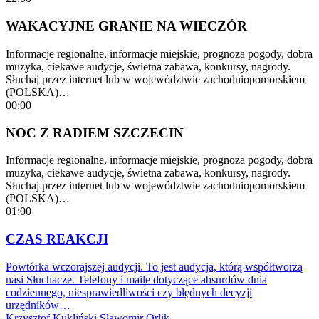
WAKACYJNE GRANIE NA WIECZÓR
Informacje regionalne, informacje miejskie, prognoza pogody, dobra
muzyka, ciekawe audycje, świetna zabawa, konkursy, nagrody.
Słuchaj przez internet lub w województwie zachodniopomorskiem
(POLSKA)…
00:00
NOC Z RADIEM SZCZECIN
Informacje regionalne, informacje miejskie, prognoza pogody, dobra
muzyka, ciekawe audycje, świetna zabawa, konkursy, nagrody.
Słuchaj przez internet lub w województwie zachodniopomorskiem
(POLSKA)…
01:00
CZAS REAKCJI
Powtórka wczorajszej audycji. To jest audycja, którą współtworzą
nasi Słuchacze. Telefony i maile dotyczące absurdów dnia
codziennego, niesprawiedliwości czy błędnych decyzji
urzędników…
Krzysztof Kukliński
Sławomir Orlik