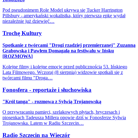
Pod pseudonimem Role Model ukrywa się Tucker Harrington
Pillsbury - amerykański wokalistka, który pierwszą epkę wydał
niezależnie już dziewięć…
Trochę Kultury
Spotkanie z twórcami "Drogi rzadziej przemierzanej" Zuzanną
Grabowską i Pawłem Domagałą na festiwalu w Ińsku
[ROZMOWA]
Kolejne filmy i kolejne emocje przed publicznością 53. Ińskiego
Lata Filmowego. Wczoraj (8 sierpnia) widzowie spotkali się z
twórcami filmu "Droga…
Fonosfera - reportaże i słuchowiska
"Król tanga" - rozmowa z Sylwią Trojanowską
O przywracaniu pamięci, szelakowych płytach, bryczesach i
piosenkach Tadeusza Millera opowie dziś w Fonosferze Sylwia
Trojanowska. Latem w Radiu Szczecin…
Radio Szczecin na Wieczór