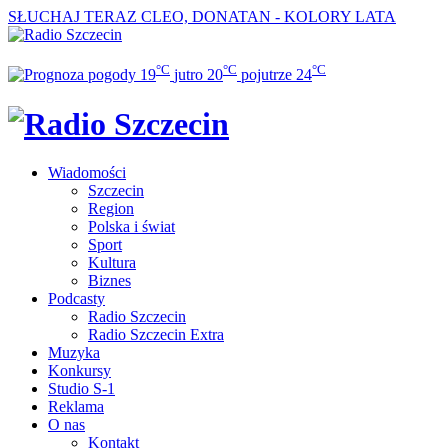
SŁUCHAJ TERAZ
CLEO, DONATAN - KOLORY LATA
°C
°C
°C
19
jutro
20
pojutrze
24
Wiadomości
Szczecin
Region
Polska i świat
Sport
Kultura
Biznes
Podcasty
Radio Szczecin
Radio Szczecin Extra
Muzyka
Konkursy
Studio S-1
Reklama
O nas
Kontakt