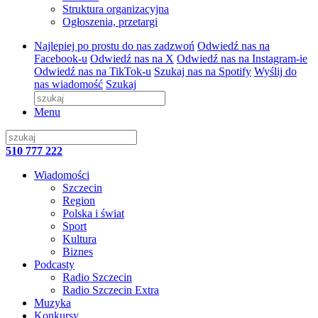
Struktura organizacyjna
Ogłoszenia, przetargi
Najlepiej po prostu do nas zadzwoń
Odwiedź nas na
Facebook-u
Odwiedź nas na X
Odwiedź nas na Instagram-ie
Odwiedź nas na TikTok-u
Szukaj nas na Spotify
Wyślij do
nas wiadomość
Szukaj
Menu
510 777 222
Wiadomości
Szczecin
Region
Polska i świat
Sport
Kultura
Biznes
Podcasty
Radio Szczecin
Radio Szczecin Extra
Muzyka
Konkursy