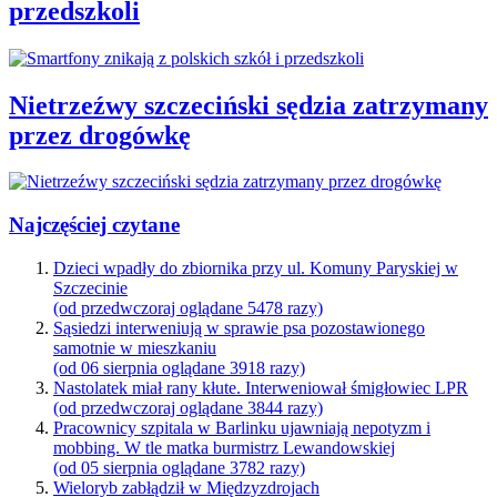
przedszkoli
Nietrzeźwy szczeciński sędzia zatrzymany
przez drogówkę
Najczęściej czytane
Dzieci wpadły do zbiornika przy ul. Komuny Paryskiej w
Szczecinie
(od przedwczoraj oglądane 5478 razy)
Sąsiedzi interweniują w sprawie psa pozostawionego
samotnie w mieszkaniu
(od 06 sierpnia oglądane 3918 razy)
Nastolatek miał rany kłute. Interweniował śmigłowiec LPR
(od przedwczoraj oglądane 3844 razy)
Pracownicy szpitala w Barlinku ujawniają nepotyzm i
mobbing. W tle matka burmistrz Lewandowskiej
(od 05 sierpnia oglądane 3782 razy)
Wieloryb zabłądził w Międzyzdrojach