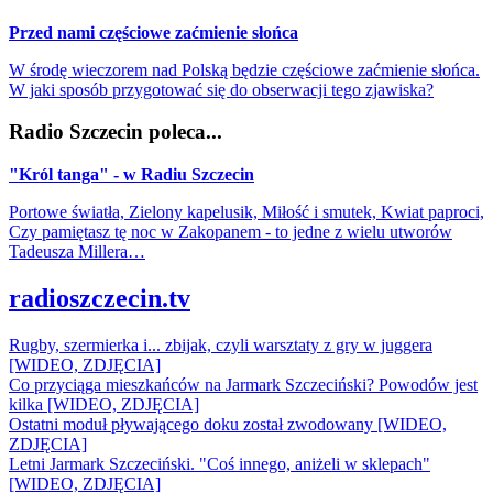
Przed nami częściowe zaćmienie słońca
W środę wieczorem nad Polską będzie częściowe zaćmienie słońca.
W jaki sposób przygotować się do obserwacji tego zjawiska?
Radio Szczecin poleca...
"Król tanga" - w Radiu Szczecin
Portowe światła, Zielony kapelusik, Miłość i smutek, Kwiat paproci,
Czy pamiętasz tę noc w Zakopanem - to jedne z wielu utworów
Tadeusza Millera…
radioszczecin.tv
Rugby, szermierka i... zbijak, czyli warsztaty z gry w juggera
[WIDEO, ZDJĘCIA]
Co przyciąga mieszkańców na Jarmark Szczeciński? Powodów jest
kilka [WIDEO, ZDJĘCIA]
Ostatni moduł pływającego doku został zwodowany [WIDEO,
ZDJĘCIA]
Letni Jarmark Szczeciński. "Coś innego, aniżeli w sklepach"
[WIDEO, ZDJĘCIA]