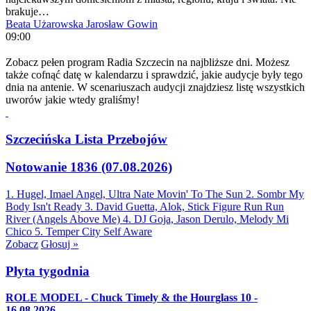
brakuje…
Beata Użarowska
Jarosław Gowin
09:00
Zobacz pełen program Radia Szczecin na najbliższe dni. Możesz
także cofnąć datę w kalendarzu i sprawdzić, jakie audycje były tego
dnia na antenie. W scenariuszach audycji znajdziesz listę wszystkich
uworów jakie wtedy graliśmy!
Szczecińska Lista Przebojów
Notowanie 1836 (07.08.2026)
1. Hugel, Imael Angel, Ultra Nate
Movin' To The Sun
2. Sombr
My
Body Isn't Ready
3. David Guetta, Alok, Stick Figure
Run Run
River (Angels Above Me)
4. DJ Goja, Jason Derulo, Melody
Mi
Chico
5. Temper City
Self Aware
Zobacz
Głosuj »
Płyta tygodnia
ROLE MODEL - Chuck Timely & the Hourglass 10 -
16.08.2026