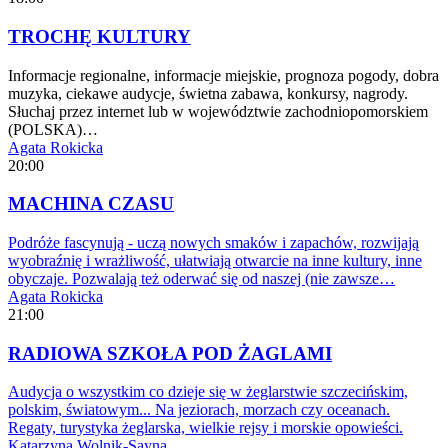
TROCHĘ KULTURY
Informacje regionalne, informacje miejskie, prognoza pogody, dobra
muzyka, ciekawe audycje, świetna zabawa, konkursy, nagrody.
Słuchaj przez internet lub w województwie zachodniopomorskiem
(POLSKA)…
Agata Rokicka
20:00
MACHINA CZASU
Podróże fascynują - uczą nowych smaków i zapachów, rozwijają
wyobraźnię i wrażliwość, ułatwiają otwarcie na inne kultury, inne
obyczaje. Pozwalają też oderwać się od naszej (nie zawsze…
Agata Rokicka
21:00
RADIOWA SZKOŁA POD ŻAGLAMI
Audycja o wszystkim co dzieje się w żeglarstwie szczecińskim,
polskim, światowym... Na jeziorach, morzach czy oceanach.
Regaty, turystyka żeglarska, wielkie rejsy i morskie opowieści.
Katarzyna Wolnik-Sayna