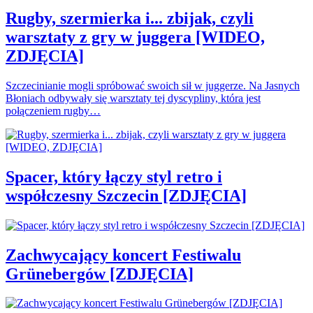
Rugby, szermierka i... zbijak, czyli
warsztaty z gry w juggera [WIDEO,
ZDJĘCIA]
Szczecinianie mogli spróbować swoich sił w juggerze. Na Jasnych
Błoniach odbywały się warsztaty tej dyscypliny, która jest
połączeniem rugby…
Spacer, który łączy styl retro i
współczesny Szczecin [ZDJĘCIA]
Zachwycający koncert Festiwalu
Grünebergów [ZDJĘCIA]