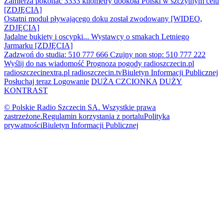
Zamierza pokonać 3333 kilometry dookoła Polski w szczytnym celu
[ZDJĘCIA]
Ostatni moduł pływającego doku został zwodowany [WIDEO,
ZDJĘCIA]
Jadalne bukiety i oscypki... Wystawcy o smakach Letniego
Jarmarku [ZDJĘCIA]
Zadzwoń do studia: 510 777 666
Czujny non stop: 510 777 222
Wyślij do nas wiadomość
Prognoza pogody
radioszczecin.pl
radioszczecinextra.pl
radioszczecin.tv
Biuletyn Informacji Publicznej
Posłuchaj teraz
Logowanie
DUŻA CZCIONKA
DUŻY
KONTRAST
© Polskie Radio Szczecin SA. Wszystkie prawa
zastrzeżone.
Regulamin korzystania z portalu
Polityka
prywatności
Biuletyn Informacji Publicznej