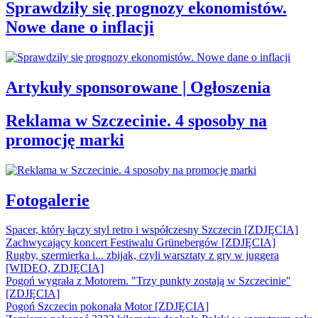
Sprawdziły się prognozy ekonomistów.
Nowe dane o inflacji
Artykuły sponsorowane | Ogłoszenia
Reklama w Szczecinie. 4 sposoby na
promocję marki
Fotogalerie
Spacer, który łączy styl retro i współczesny Szczecin [ZDJĘCIA]
Zachwycający koncert Festiwalu Grünebergów [ZDJĘCIA]
Rugby, szermierka i... zbijak, czyli warsztaty z gry w juggera
[WIDEO, ZDJĘCIA]
Pogoń wygrała z Motorem. "Trzy punkty zostają w Szczecinie"
[ZDJĘCIA]
Pogoń Szczecin pokonała Motor [ZDJĘCIA]