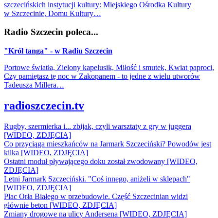
szczecińskich instytucji kultury: Miejskiego Ośrodka Kultury
w Szczecinie, Domu Kultury…
Radio Szczecin poleca...
"Król tanga" - w Radiu Szczecin
Portowe światła, Zielony kapelusik, Miłość i smutek, Kwiat paproci,
Czy pamiętasz tę noc w Zakopanem - to jedne z wielu utworów
Tadeusza Millera…
radioszczecin.tv
Rugby, szermierka i... zbijak, czyli warsztaty z gry w juggera
[WIDEO, ZDJĘCIA]
Co przyciąga mieszkańców na Jarmark Szczeciński? Powodów jest
kilka [WIDEO, ZDJĘCIA]
Ostatni moduł pływającego doku został zwodowany [WIDEO,
ZDJĘCIA]
Letni Jarmark Szczeciński. "Coś innego, aniżeli w sklepach"
[WIDEO, ZDJĘCIA]
Plac Orła Białego w przebudowie. Część Szczecinian widzi
głównie beton [WIDEO, ZDJĘCIA]
Zmiany drogowe na ulicy Andersena [WIDEO, ZDJĘCIA]