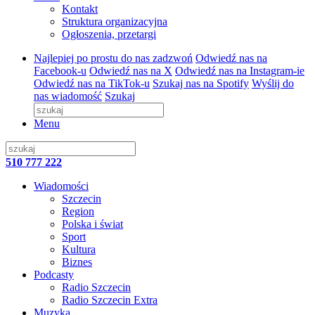
Kontakt
Struktura organizacyjna
Ogłoszenia, przetargi
Najlepiej po prostu do nas zadzwoń
Odwiedź nas na
Facebook-u
Odwiedź nas na X
Odwiedź nas na Instagram-ie
Odwiedź nas na TikTok-u
Szukaj nas na Spotify
Wyślij do
nas wiadomość
Szukaj
Menu
510 777 222
Wiadomości
Szczecin
Region
Polska i świat
Sport
Kultura
Biznes
Podcasty
Radio Szczecin
Radio Szczecin Extra
Muzyka