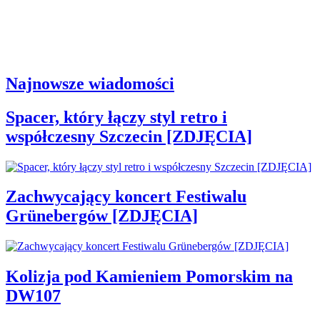
Najnowsze wiadomości
Spacer, który łączy styl retro i
współczesny Szczecin [ZDJĘCIA]
Zachwycający koncert Festiwalu
Grünebergów [ZDJĘCIA]
Kolizja pod Kamieniem Pomorskim na
DW107