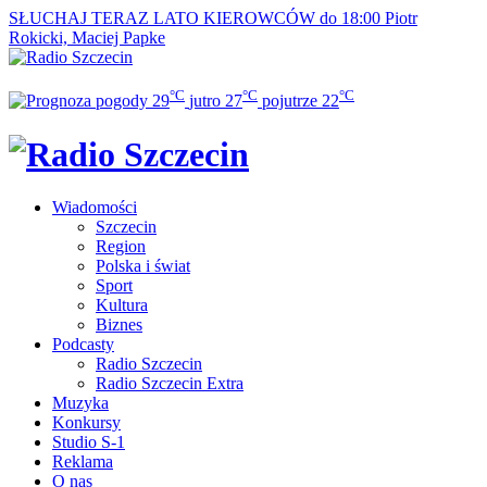
SŁUCHAJ TERAZ
LATO KIEROWCÓW do 18:00
Piotr
Rokicki, Maciej Papke
°C
°C
°C
29
jutro
27
pojutrze
22
Wiadomości
Szczecin
Region
Polska i świat
Sport
Kultura
Biznes
Podcasty
Radio Szczecin
Radio Szczecin Extra
Muzyka
Konkursy
Studio S-1
Reklama
O nas