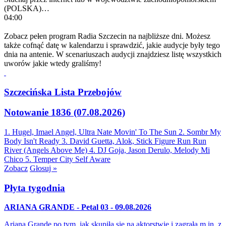
(POLSKA)…
04:00
Zobacz pełen program Radia Szczecin na najbliższe dni. Możesz
także cofnąć datę w kalendarzu i sprawdzić, jakie audycje były tego
dnia na antenie. W scenariuszach audycji znajdziesz listę wszystkich
uworów jakie wtedy graliśmy!
Szczecińska Lista Przebojów
Notowanie 1836 (07.08.2026)
1. Hugel, Imael Angel, Ultra Nate
Movin' To The Sun
2. Sombr
My
Body Isn't Ready
3. David Guetta, Alok, Stick Figure
Run Run
River (Angels Above Me)
4. DJ Goja, Jason Derulo, Melody
Mi
Chico
5. Temper City
Self Aware
Zobacz
Głosuj »
Płyta tygodnia
ARIANA GRANDE - Petal 03 - 09.08.2026
Ariana Grande po tym, jak skupiła się na aktorstwie i zagrała m.in. z