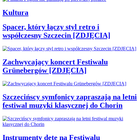
Kultura
Spacer, który łączy styl retro i
współczesny Szczecin [ZDJĘCIA]
Zachwycający koncert Festiwalu
Grünebergów [ZDJĘCIA]
Szczecińscy symfonicy zapraszają na letni
festiwal muzyki klasycznej do Chorin
Instrumenty dęte na Festiwalu