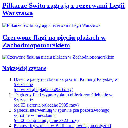
Piłkarze Świtu zagrają z rezerwami Legii
Warszawa
Czerwone flagi na pięciu plażach w
Zachodniopomorskiem
Najczęściej czytane
Dzieci wpadły do zbiornika przy ul. Komuny Paryskiej w
Szczecinie
(od wczoraj oglądane 4989 razy)
Tragiczny finał wypoczynku nad Jeziorem Głębokie w
Szczecinie
(od 03 sierpnia oglądane 3935 razy)
Sąsiedzi interweniują w sprawie psa pozostawionego
samotnie w mieszkaniu
(od 06 sierpnia oglądane 3823 razy)
Pracownicy szpitala w Barlinku ujawniają nepotyzm i