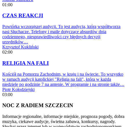
01:00
CZAS REAKCJI
Powtórka wczorajszej audycji. To jest audycja, którą współtworzą
nasi Słuchacze. Telefony i maile dotyczące absurdów dnia
codziennego, niesprawiedliwości czy błędnych decyzji
urzędników…
Krzysztof Kukliński
02:00
RELIGIA NA FALI
Kościół na Pomorzu Zachodnim, w kraju i na świecie. To wszystko
w ramach audycji katolickiej "Religia na fali", która w każdą
niedzielę po godzinie 7 na antenie. W programie i na stronie także…
Piotr Kołodziejski
03:00
NOC Z RADIEM SZCZECIN
Informacje regionalne, informacje miejskie, prognoza pogody, dobra
muzyka, ciekawe audycje, świetna zabawa, konkursy, nagrody.
Słuchaj przez internet lub w województwie zachodniopomorskiem