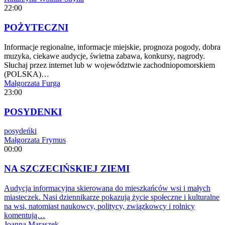
22:00
POŻYTECZNI
Informacje regionalne, informacje miejskie, prognoza pogody, dobra
muzyka, ciekawe audycje, świetna zabawa, konkursy, nagrody.
Słuchaj przez internet lub w województwie zachodniopomorskiem
(POLSKA)…
Małgorzata Furga
23:00
POSYDENKI
posydeńki
Małgorzata Frymus
00:00
NA SZCZECIŃSKIEJ ZIEMI
Audycja informacyjna skierowana do mieszkańców wsi i małych
miasteczek. Nasi dziennikarze pokazują życie społeczne i kulturalne
na wsi, natomiast naukowcy, politycy, związkowcy i rolnicy
komentują…
Joanna Maraszek