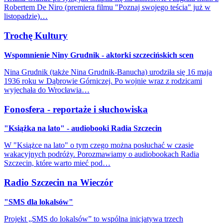
Robertem De Niro (premiera filmu "Poznaj swojego teścia" już w
listopadzie)…
Trochę Kultury
Wspomnienie Niny Grudnik - aktorki szczecińskich scen
Nina Grudnik (także Nina Grudnik-Banucha) urodziła się 16 maja
1936 roku w Dąbrowie Górniczej. Po wojnie wraz z rodzicami
wyjechała do Wrocławia…
Fonosfera - reportaże i słuchowiska
"Książka na lato" - audiobooki Radia Szczecin
W "Książce na lato" o tym czego można posłuchać w czasie
wakacyjnych podróży. Porozmawiamy o audiobookach Radia
Szczecin, które warto mieć pod…
Radio Szczecin na Wieczór
"SMS dla lokalsów"
Projekt „SMS do lokalsów” to wspólna inicjatywa trzech