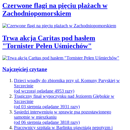
Czerwone flagi na pięciu plażach w
Zachodniopomorskiem
Trwa akcja Caritas pod hasłem
"Tornister Pełen Uśmiechów"
Najczęściej czytane
Dzieci wpadły do zbiornika przy ul. Komuny Paryskiej w
Szczecinie
(od wczoraj oglądane 4953 razy)
Tragiczny finał wypoczynku nad Jeziorem Głębokie w
Szczecinie
(od 03 sierpnia oglądane 3931 razy)
Sąsiedzi interweniują w sprawie psa pozostawionego
samotnie w mieszkaniu
(od 06 sierpnia oglądane 3818 razy)
Pracownicy szpitala w Barlinku ujawniają nepotyzm i