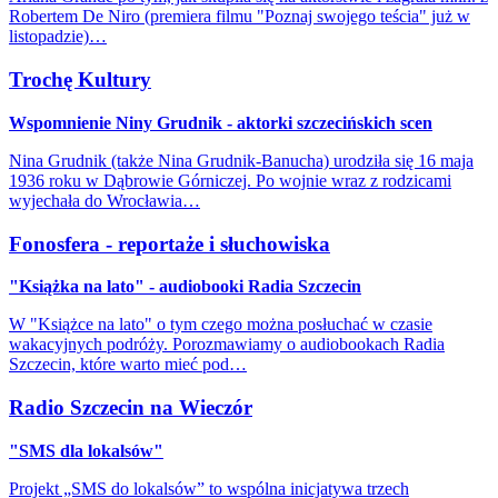
Robertem De Niro (premiera filmu "Poznaj swojego teścia" już w
listopadzie)…
Trochę Kultury
Wspomnienie Niny Grudnik - aktorki szczecińskich scen
Nina Grudnik (także Nina Grudnik-Banucha) urodziła się 16 maja
1936 roku w Dąbrowie Górniczej. Po wojnie wraz z rodzicami
wyjechała do Wrocławia…
Fonosfera - reportaże i słuchowiska
"Książka na lato" - audiobooki Radia Szczecin
W "Książce na lato" o tym czego można posłuchać w czasie
wakacyjnych podróży. Porozmawiamy o audiobookach Radia
Szczecin, które warto mieć pod…
Radio Szczecin na Wieczór
"SMS dla lokalsów"
Projekt „SMS do lokalsów” to wspólna inicjatywa trzech