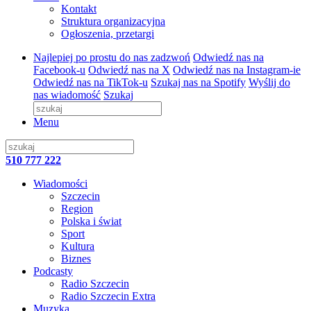
Kontakt
Struktura organizacyjna
Ogłoszenia, przetargi
Najlepiej po prostu do nas zadzwoń
Odwiedź nas na
Facebook-u
Odwiedź nas na X
Odwiedź nas na Instagram-ie
Odwiedź nas na TikTok-u
Szukaj nas na Spotify
Wyślij do
nas wiadomość
Szukaj
Menu
510 777 222
Wiadomości
Szczecin
Region
Polska i świat
Sport
Kultura
Biznes
Podcasty
Radio Szczecin
Radio Szczecin Extra
Muzyka