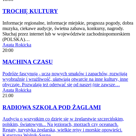
TROCHĘ KULTURY
Informacje regionalne, informacje miejskie, prognoza pogody, dobra
muzyka, ciekawe audycje, świetna zabawa, konkursy, nagrody.
Słuchaj przez internet lub w województwie zachodniopomorskiem
(POLSKA)…
Agata Rokicka
20:00
MACHINA CZASU
Podróże fascynują - uczą nowych smaków i zapachów, rozwijają
wyobraźnię i wrażliwość, ułatwiają otwarcie na inne kultury, inne
obyczaje. Pozwalają też oderwać się od naszej (nie zawsze…
Agata Rokicka
21:00
RADIOWA SZKOŁA POD ŻAGLAMI
Audycja o wszystkim co dzieje się w żeglarstwie szczecińskim,
polskim, światowym... Na jeziorach, morzach czy oceanach.
Regaty, turystyka żeglarska, wielkie rejsy i morskie opowieści.
Katarzyna Wolnik-Sayna