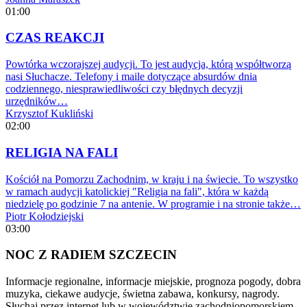
01:00
CZAS REAKCJI
Powtórka wczorajszej audycji. To jest audycja, którą współtworzą
nasi Słuchacze. Telefony i maile dotyczące absurdów dnia
codziennego, niesprawiedliwości czy błędnych decyzji
urzędników…
Krzysztof Kukliński
02:00
RELIGIA NA FALI
Kościół na Pomorzu Zachodnim, w kraju i na świecie. To wszystko
w ramach audycji katolickiej "Religia na fali", która w każdą
niedzielę po godzinie 7 na antenie. W programie i na stronie także…
Piotr Kołodziejski
03:00
NOC Z RADIEM SZCZECIN
Informacje regionalne, informacje miejskie, prognoza pogody, dobra
muzyka, ciekawe audycje, świetna zabawa, konkursy, nagrody.
Słuchaj przez internet lub w województwie zachodniopomorskiem