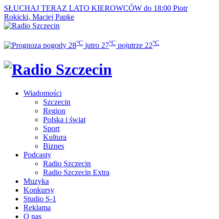
SŁUCHAJ TERAZ
LATO KIEROWCÓW do 18:00
Piotr
Rokicki, Maciej Papke
°C
°C
°C
28
jutro
27
pojutrze
22
Wiadomości
Szczecin
Region
Polska i świat
Sport
Kultura
Biznes
Podcasty
Radio Szczecin
Radio Szczecin Extra
Muzyka
Konkursy
Studio S-1
Reklama
O nas