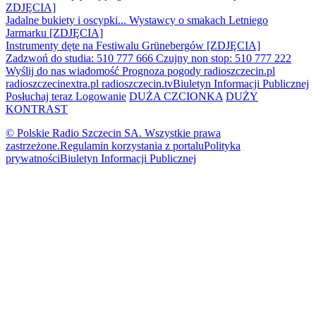
ZDJĘCIA]
Jadalne bukiety i oscypki... Wystawcy o smakach Letniego
Jarmarku [ZDJĘCIA]
Instrumenty dęte na Festiwalu Grünebergów [ZDJĘCIA]
Zadzwoń do studia: 510 777 666
Czujny non stop: 510 777 222
Wyślij do nas wiadomość
Prognoza pogody
radioszczecin.pl
radioszczecinextra.pl
radioszczecin.tv
Biuletyn Informacji Publicznej
Posłuchaj teraz
Logowanie
DUŻA CZCIONKA
DUŻY
KONTRAST
© Polskie Radio Szczecin SA. Wszystkie prawa
zastrzeżone.
Regulamin korzystania z portalu
Polityka
prywatności
Biuletyn Informacji Publicznej