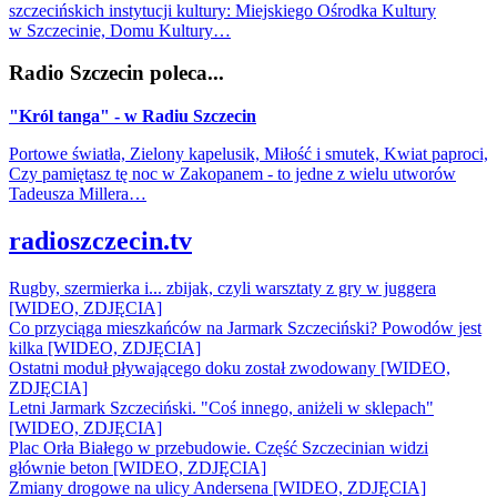
szczecińskich instytucji kultury: Miejskiego Ośrodka Kultury
w Szczecinie, Domu Kultury…
Radio Szczecin poleca...
"Król tanga" - w Radiu Szczecin
Portowe światła, Zielony kapelusik, Miłość i smutek, Kwiat paproci,
Czy pamiętasz tę noc w Zakopanem - to jedne z wielu utworów
Tadeusza Millera…
radioszczecin.tv
Rugby, szermierka i... zbijak, czyli warsztaty z gry w juggera
[WIDEO, ZDJĘCIA]
Co przyciąga mieszkańców na Jarmark Szczeciński? Powodów jest
kilka [WIDEO, ZDJĘCIA]
Ostatni moduł pływającego doku został zwodowany [WIDEO,
ZDJĘCIA]
Letni Jarmark Szczeciński. "Coś innego, aniżeli w sklepach"
[WIDEO, ZDJĘCIA]
Plac Orła Białego w przebudowie. Część Szczecinian widzi
głównie beton [WIDEO, ZDJĘCIA]
Zmiany drogowe na ulicy Andersena [WIDEO, ZDJĘCIA]