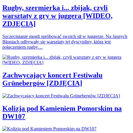
Rugby, szermierka i... zbijak, czyli
warsztaty z gry w juggera [WIDEO,
ZDJĘCIA]
Szczecinianie mogli spróbować swoich sił w juggerze. Na Jasnych
Błoniach odbywały się warsztaty tej dyscypliny, która jest
połączeniem rugby…
Zachwycający koncert Festiwalu
Grünebergów [ZDJĘCIA]
Kolizja pod Kamieniem Pomorskim na
DW107