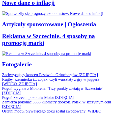
Nowe dane o inflacji
Artykuły sponsorowane | Ogłoszenia
Reklama w Szczecinie. 4 sposoby na
promocję marki
Fotogalerie
Zachwycający koncert Festiwalu Grünebergów [ZDJĘCIA]
Rugby, szermierka i... zbijak, czyli warsztaty z gry w juggera
[WIDEO, ZDJĘCIA]
Pogoń wygrała z Motorem. "Trzy punkty zostają w Szczecinie"
[ZDJĘCIA]
Pogoń Szczecin pokonała Motor [ZDJĘCIA]
Zamierza pokonać 3333 kilometry dookoła Polski w szczytnym celu
[ZDJĘCIA]
Ostatni moduł pływającego doku został zwodowany [WIDEO,