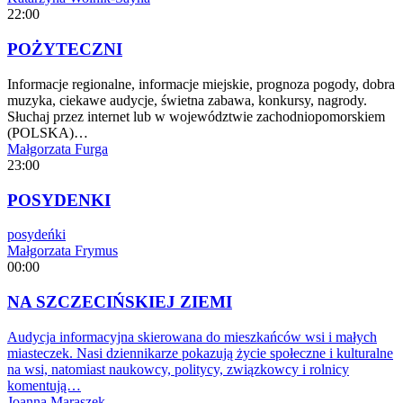
22:00
POŻYTECZNI
Informacje regionalne, informacje miejskie, prognoza pogody, dobra
muzyka, ciekawe audycje, świetna zabawa, konkursy, nagrody.
Słuchaj przez internet lub w województwie zachodniopomorskiem
(POLSKA)…
Małgorzata Furga
23:00
POSYDENKI
posydeńki
Małgorzata Frymus
00:00
NA SZCZECIŃSKIEJ ZIEMI
Audycja informacyjna skierowana do mieszkańców wsi i małych
miasteczek. Nasi dziennikarze pokazują życie społeczne i kulturalne
na wsi, natomiast naukowcy, politycy, związkowcy i rolnicy
komentują…
Joanna Maraszek