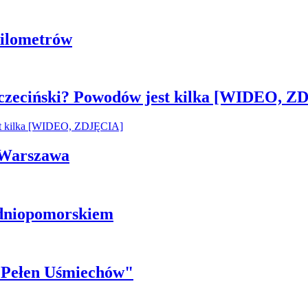
 kilometrów
czeciński? Powodów jest kilka [WIDEO, Z
i Warszawa
odniopomorskiem
r Pełen Uśmiechów"