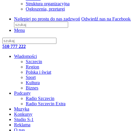
Struktura organizacyjna
Ogłoszenia, przetargi
Najlepiej po prostu do nas zadzwoń
Odwiedź nas na Facebook
Menu
510 777 222
Wiadomości
Szczecin
Region
Polska i świat
Sport
Kultura
Biznes
Podcasty
Radio Szczecin
Radio Szczecin Extra
Muzyka
Konkursy
Studio S-1
Reklama
O nas