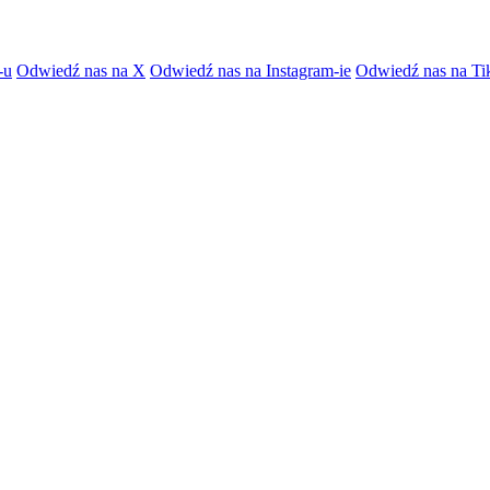
-u
Odwiedź nas na X
Odwiedź nas na Instagram-ie
Odwiedź nas na Ti