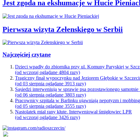
Jest zgoda na ekshumacje w Hucie Pieniac
Pierwsza wizyta Zełenskiego w Serbii
Najczęściej czytane
Dzieci wpadły do zbiornika przy ul. Komuny Paryskiej w Szcz
(od wczoraj oglądane 4804 razy)
Tragiczny finał wypoczynku nad Jeziorem Głębokie w Szczeci
(od 03 sierpnia oglądane 3913 razy)
Sąsiedzi interweniują w sprawie psa pozostawionego samotnie
(od 06 sierpnia oglądane 3803 razy)
Pracownicy szpitala w Barlinku ujawniają nepotyzm i mobbin
(od 05 sierpnia oglądane 3555 razy)
Nastolatek miał rany kłute. Interweniował śmigłowiec LPR
(od wczoraj oglądane 3426 razy)