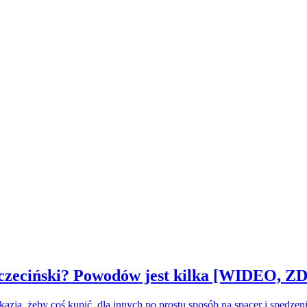
czeciński? Powodów jest kilka [WIDEO, Z
kazja, żeby coś kupić, dla innych po prostu sposób na spacer i spędz