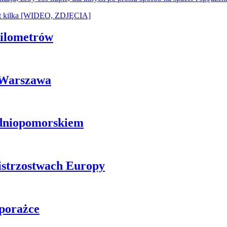
 kilometrów
i Warszawa
odniopomorskiem
istrzostwach Europy
 porażce