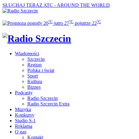
SŁUCHAJ TERAZ
ATC - AROUND THE WORLD
°C
°C
°C
20
jutro
27
pojutrze
22
Wiadomości
Szczecin
Region
Polska i świat
Sport
Kultura
Biznes
Podcasty
Radio Szczecin
Radio Szczecin Extra
Muzyka
Konkursy
Studio S-1
Reklama
O nas
Kontakt