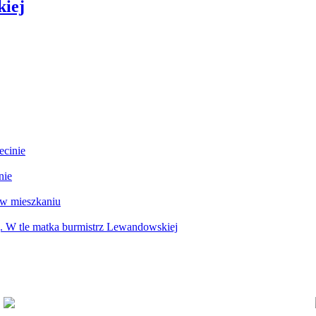
kiej
ecinie
nie
 w mieszkaniu
g. W tle matka burmistrz Lewandowskiej