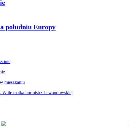
ie
na południu Europy
ecinie
nie
 w mieszkaniu
g. W tle matka burmistrz Lewandowskiej