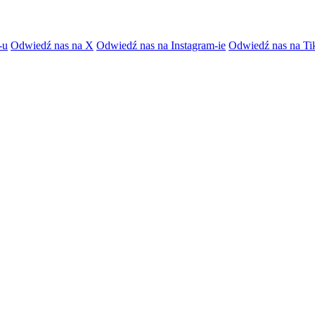
-u
Odwiedź nas na X
Odwiedź nas na Instagram-ie
Odwiedź nas na Ti