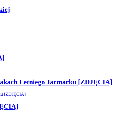
kiej
A]
 smakach Letniego Jarmarku [ZDJĘCIA]
JĘCIA]