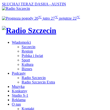
SŁUCHAJ TERAZ
DASHA - AUSTIN
°C
°C
°C
20
jutro
27
pojutrze
22
Wiadomości
Szczecin
Region
Polska i świat
Sport
Kultura
Biznes
Podcasty
Radio Szczecin
Radio Szczecin Extra
Muzyka
Konkursy
Studio S-1
Reklama
O nas
Kontakt