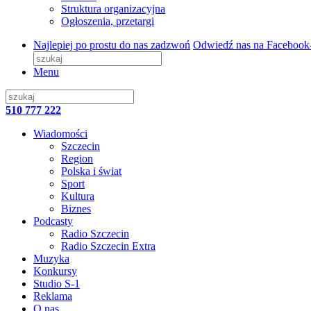
Struktura organizacyjna
Ogłoszenia, przetargi
Najlepiej po prostu do nas zadzwoń
Odwiedź nas na Facebook
Menu
510 777 222
Wiadomości
Szczecin
Region
Polska i świat
Sport
Kultura
Biznes
Podcasty
Radio Szczecin
Radio Szczecin Extra
Muzyka
Konkursy
Studio S-1
Reklama
O nas