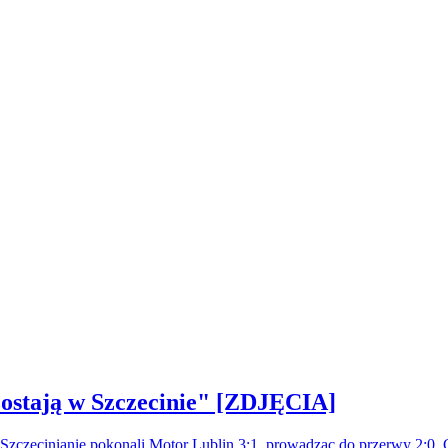
ostają w Szczecinie" [ZDJĘCIA]
. Szczecinianie pokonali Motor Lublin 3:1, prowadząc do przerwy 2:0