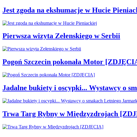
Jest zgoda na ekshumacje w Hucie Pieniac
Pierwsza wizyta Zełenskiego w Serbii
Pogoń Szczecin pokonała Motor [ZDJĘCI
Jadalne bukiety i oscypki... Wystawcy o
Trwa Targ Rybny w Międzyzdrojach [ZD