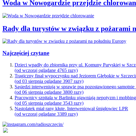
Woda w Nowogardzie przejdzie chlorowan
Rady dla turystów w związku z pożarami 
Najczęściej czytane
Dzieci wpadły do zbiornika przy ul. Komuny Paryskiej w Szcz
(od wczoraj oglądane 4765 razy)
Tragiczny finał wypoczynku nad Jeziorem Głębokie w Szczeci
(od 03 sierpnia oglądane 3907 razy)
Sąsiedzi interweniują w sprawie psa pozostawionego samotnie
(od 06 sierpnia oglądane 3800 razy)
Pracownicy szpitala w Barlinku ujawniają nepotyzm i mobbin
(od 05 sierpnia oglądane 3543 razy)
Nastolatek miał rany kłute. Interweniował śmigłowiec LPR
(od wczoraj oglądane 3389 razy)