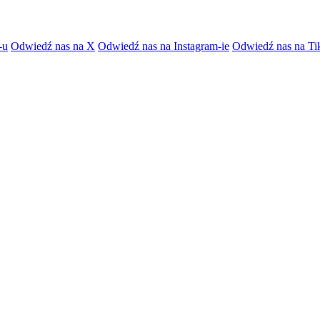
-u
Odwiedź nas na X
Odwiedź nas na Instagram-ie
Odwiedź nas na Ti