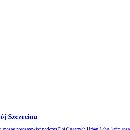
ój Szczecina
zie można porozmawiać podczas Dni Otwartych Urban Labu, które ro