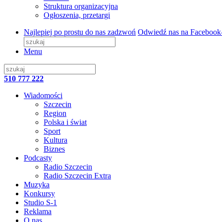
Struktura organizacyjna
Ogłoszenia, przetargi
Najlepiej po prostu do nas zadzwoń
Odwiedź nas na Facebook
Menu
510 777 222
Wiadomości
Szczecin
Region
Polska i świat
Sport
Kultura
Biznes
Podcasty
Radio Szczecin
Radio Szczecin Extra
Muzyka
Konkursy
Studio S-1
Reklama
O nas