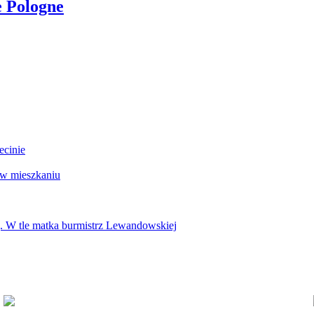
e Pologne
ecinie
 w mieszkaniu
g. W tle matka burmistrz Lewandowskiej