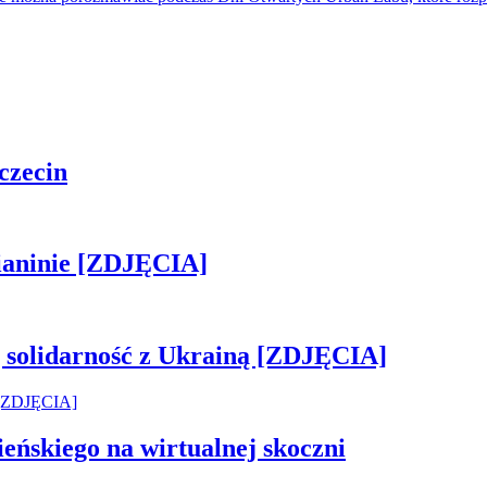
czecin
ianinie [ZDJĘCIA]
ją solidarność z Ukrainą [ZDJĘCIA]
ńskiego na wirtualnej skoczni