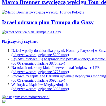
Marco Brenner zwycięzcą wyścigu Tour d
Izrael odrzuca plan Trumpa dla Gazy
Najczęściej czytane
Dzieci wpadły do zbiornika przy ul. Komuny Paryskiej w Szcz
(od przedwczoraj oglądane 5280 razy)
Sąsiedzi interweniują w sprawie psa pozostawionego samotnie
(od 06 sierpnia oglądane 3875 razy)
Nastolatek miał rany kłute. Interweniował śmigłowiec LPR
(od przedwczoraj oglądane 3775 razy)
Pracownicy szpitala w Barlinku ujawniają nepotyzm i mobbin
(od 05 sierpnia oglądane 3692 razy)
Wieloryb zabłądził w Międzyzdrojach
(od przedwczoraj oglądane 3083 razy)