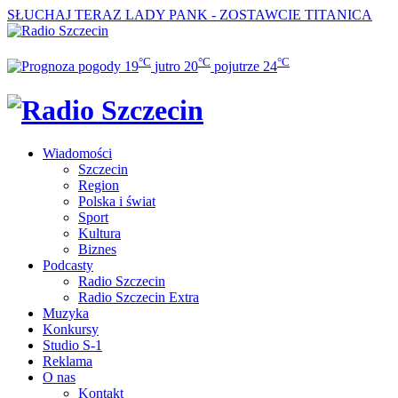
SŁUCHAJ TERAZ
LADY PANK - ZOSTAWCIE TITANICA
°C
°C
°C
19
jutro
20
pojutrze
24
Wiadomości
Szczecin
Region
Polska i świat
Sport
Kultura
Biznes
Podcasty
Radio Szczecin
Radio Szczecin Extra
Muzyka
Konkursy
Studio S-1
Reklama
O nas
Kontakt