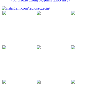
(od przedwczoraj oglądane 2395 razy)