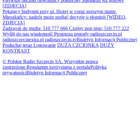
Pierwsze odcinki obwodnicy północnej Stargardu już gotowe
[ZDJĘCIA]
Pękający budynek przy ul. Hożej w coraz gorszym stanie.
Mieszkańcy: nadzór może podjąć decyzję o eksmisji [WIDEO,
ZDJĘCIA]
Zadzwoń do studia: 510 777 666
Czujny non stop: 510 777 222
Wyślij do nas wiadomość
Prognoza pogody
radioszczecin.pl
radioszczecinextra.pl
radioszczecin.tv
Biuletyn Informacji Publicznej
Posłuchaj teraz
Logowanie
DUŻA CZCIONKA
DUŻY
KONTRAST
© Polskie Radio Szczecin SA. Wszystkie prawa
zastrzeżone.
Regulamin korzystania z portalu
Polityka
prywatności
Biuletyn Informacji Publicznej