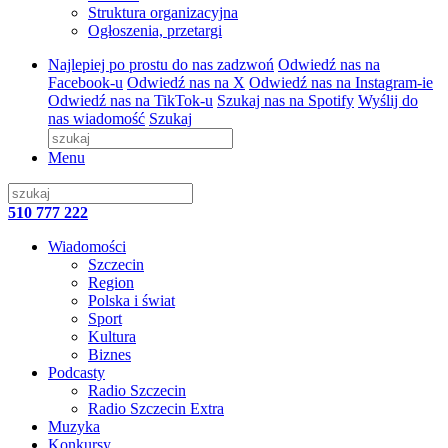
Struktura organizacyjna
Ogłoszenia, przetargi
Najlepiej po prostu do nas zadzwoń
Odwiedź nas na
Facebook-u
Odwiedź nas na X
Odwiedź nas na Instagram-ie
Odwiedź nas na TikTok-u
Szukaj nas na Spotify
Wyślij do
nas wiadomość
Szukaj
Menu
510 777 222
Wiadomości
Szczecin
Region
Polska i świat
Sport
Kultura
Biznes
Podcasty
Radio Szczecin
Radio Szczecin Extra
Muzyka
Konkursy