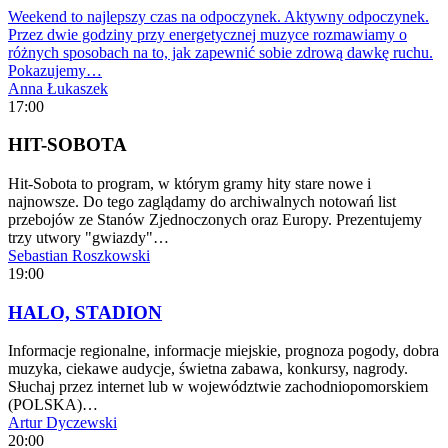
Weekend to najlepszy czas na odpoczynek. Aktywny odpoczynek.
Przez dwie godziny przy energetycznej muzyce rozmawiamy o
różnych sposobach na to, jak zapewnić sobie zdrową dawkę ruchu.
Pokazujemy…
Anna Łukaszek
17:00
HIT-SOBOTA
Hit-Sobota to program, w którym gramy hity stare nowe i
najnowsze. Do tego zaglądamy do archiwalnych notowań list
przebojów ze Stanów Zjednoczonych oraz Europy. Prezentujemy
trzy utwory "gwiazdy"…
Sebastian Roszkowski
19:00
HALO, STADION
Informacje regionalne, informacje miejskie, prognoza pogody, dobra
muzyka, ciekawe audycje, świetna zabawa, konkursy, nagrody.
Słuchaj przez internet lub w województwie zachodniopomorskiem
(POLSKA)…
Artur Dyczewski
20:00