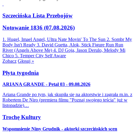
Szczecińska Lista Przebojów
Notowanie 1836 (07.08.2026)
1. Hugel, Imael Angel, Ultra Nate
Movin' To The Sun
2. Sombr
My
Body Isn't Ready
3. David Guetta, Alok, Stick Figure
Run Run
River (Angels Above Me)
4. DJ Goja, Jason Derulo, Melody
Mi
Chico
5. Temper City
Self Aware
Zobacz
Głosuj »
Płyta tygodnia
ARIANA GRANDE - Petal 03 - 09.08.2026
Ariana Grande po tym, jak skupiła się na aktorstwie i zagrała m.in. z
Robertem De Niro (premiera filmu "Poznaj swojego teścia" już w
listopadzie)…
Trochę Kultury
Wspomnienie Niny Grudnik - aktorki szczecińskich scen