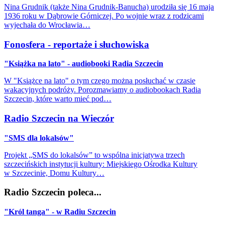
Nina Grudnik (także Nina Grudnik-Banucha) urodziła się 16 maja
1936 roku w Dąbrowie Górniczej. Po wojnie wraz z rodzicami
wyjechała do Wrocławia…
Fonosfera - reportaże i słuchowiska
"Książka na lato" - audiobooki Radia Szczecin
W "Książce na lato" o tym czego można posłuchać w czasie
wakacyjnych podróży. Porozmawiamy o audiobookach Radia
Szczecin, które warto mieć pod…
Radio Szczecin na Wieczór
"SMS dla lokalsów"
Projekt „SMS do lokalsów” to wspólna inicjatywa trzech
szczecińskich instytucji kultury: Miejskiego Ośrodka Kultury
w Szczecinie, Domu Kultury…
Radio Szczecin poleca...
"Król tanga" - w Radiu Szczecin