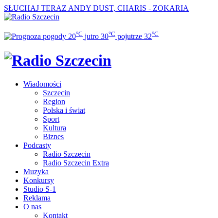
SŁUCHAJ TERAZ
ANDY DUST, CHARIS - ZOKARIA
°C
°C
°C
20
jutro
30
pojutrze
32
Wiadomości
Szczecin
Region
Polska i świat
Sport
Kultura
Biznes
Podcasty
Radio Szczecin
Radio Szczecin Extra
Muzyka
Konkursy
Studio S-1
Reklama
O nas
Kontakt