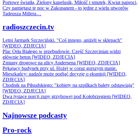
Portowe światła, Zielony kapelusik, Miłość i smutek, Kwiat paproci,
Czy pamiętasz tę noc w Zakopanem - to jedne z wielu utworów
Tadeusza Millera…
radioszczecin.tv
Letni Jarmark Szczeciński. "Coś innego, aniżeli w sklepach"
[WIDEO, ZDJĘCIA]
Plac Orła Białego w przebudowie. Część Szczecinian widzi
głównie beton [WIDEO, ZDJĘCIA]
Zmiany drogowe na ulicy Andersena [WIDEO, ZDJĘCIA]
Pękający budynek przy ul. Hożej w coraz gorszym stanie.
Mieszkańcy: nadzór może podjąć decyzję o eksmisji [WIDEO,
ZDJĘCIA]
Chodnik na Piłsudskiego: "kobiety na szpilkach balety odstawiają"
[WIDEO, ZDJĘCIA]
Dwa tysiące porcji zupy grzybowej pod Kołobrzegiem [WIDEO,
ZDJECIA]
Najnowsze podcasty
Pro-rock