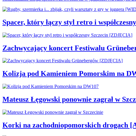
Spacer, który łączy styl retro i współcze
Zachwycający koncert Festiwalu Grüneb
Kolizja pod Kamieniem Pomorskim na D
Mateusz Łęgowski ponownie zagrał w Szcz
Korki na zachodniopomorskich drogac