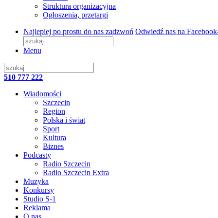
Struktura organizacyjna
Ogłoszenia, przetargi
Najlepiej po prostu do nas zadzwoń
Odwiedź nas na Facebook
Menu
510 777 222
Wiadomości
Szczecin
Region
Polska i świat
Sport
Kultura
Biznes
Podcasty
Radio Szczecin
Radio Szczecin Extra
Muzyka
Konkursy
Studio S-1
Reklama
O nas