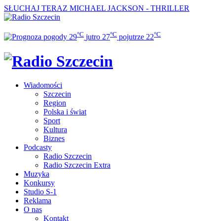
SŁUCHAJ TERAZ
MICHAEL JACKSON - THRILLER
°C
°C
°C
29
jutro
27
pojutrze
22
Wiadomości
Szczecin
Region
Polska i świat
Sport
Kultura
Biznes
Podcasty
Radio Szczecin
Radio Szczecin Extra
Muzyka
Konkursy
Studio S-1
Reklama
O nas
Kontakt