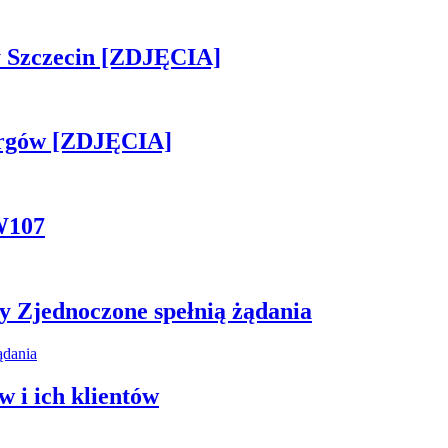
sny Szczecin [ZDJĘCIA]
ergów [ZDJĘCIA]
W107
y Zjednoczone spełnią żądania
 i ich klientów