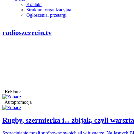
Kontakt
Struktura organizacyjna
Ogłoszenia, przetargi
radioszczecin.tv
Reklama
Autopromocja
Rugby, szermierka i... zbijak, czyli war
Szczecinianie mogli spróbować swoich sił w juggerze. Na Jasnych Bł