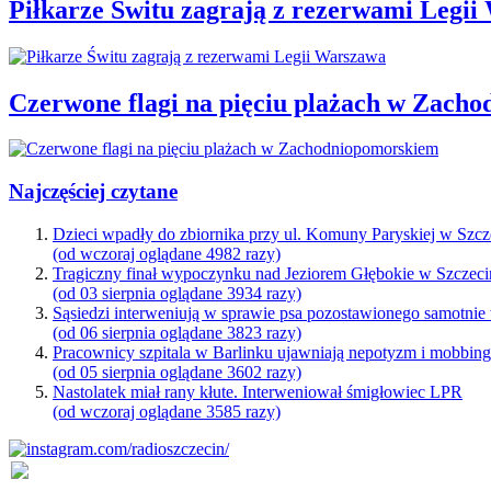
Piłkarze Świtu zagrają z rezerwami Legi
Czerwone flagi na pięciu plażach w Zach
Najczęściej czytane
Dzieci wpadły do zbiornika przy ul. Komuny Paryskiej w Szcz
(od wczoraj oglądane 4982 razy)
Tragiczny finał wypoczynku nad Jeziorem Głębokie w Szczeci
(od 03 sierpnia oglądane 3934 razy)
Sąsiedzi interweniują w sprawie psa pozostawionego samotnie
(od 06 sierpnia oglądane 3823 razy)
Pracownicy szpitala w Barlinku ujawniają nepotyzm i mobbin
(od 05 sierpnia oglądane 3602 razy)
Nastolatek miał rany kłute. Interweniował śmigłowiec LPR
(od wczoraj oglądane 3585 razy)