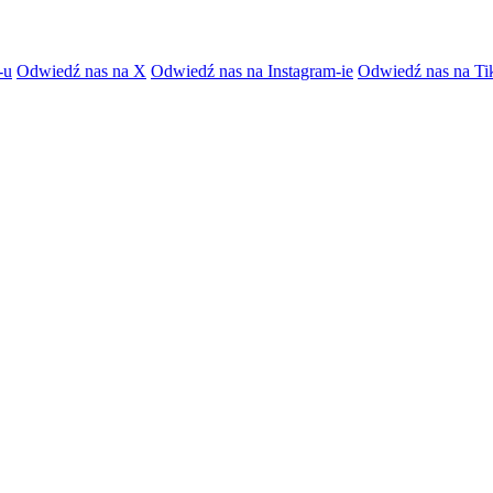
-u
Odwiedź nas na X
Odwiedź nas na Instagram-ie
Odwiedź nas na Ti