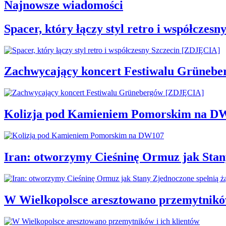
Najnowsze wiadomości
Spacer, który łączy styl retro i współcze
Zachwycający koncert Festiwalu Grüneb
Kolizja pod Kamieniem Pomorskim na D
Iran: otworzymy Cieśninę Ormuz jak Stan
W Wielkopolsce aresztowano przemytników