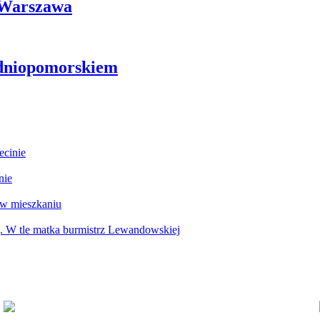
i Warszawa
odniopomorskiem
ecinie
nie
 w mieszkaniu
g. W tle matka burmistrz Lewandowskiej