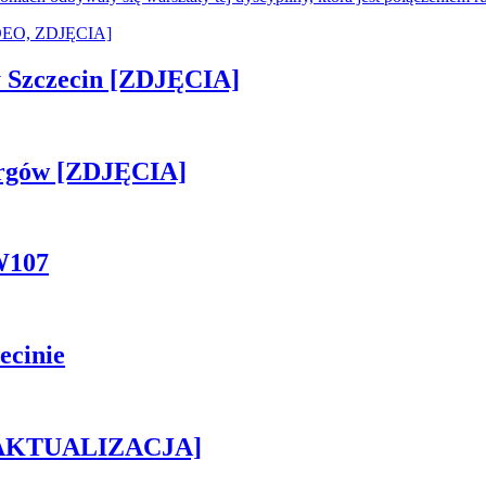
sny Szczecin [ZDJĘCIA]
ergów [ZDJĘCIA]
W107
ecinie
h [AKTUALIZACJA]