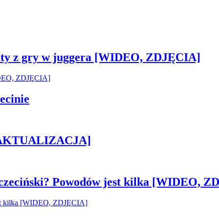
sztaty z gry w juggera [WIDEO, ZDJĘCIA]
ecinie
h [AKTUALIZACJA]
czeciński? Powodów jest kilka [WIDEO, Z