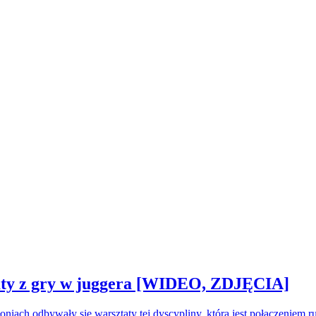
sztaty z gry w juggera [WIDEO, ZDJĘCIA]
oniach odbywały się warsztaty tej dyscypliny, która jest połączeniem