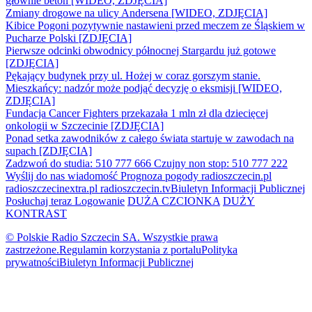
głównie beton [WIDEO, ZDJĘCIA]
Zmiany drogowe na ulicy Andersena [WIDEO, ZDJĘCIA]
Kibice Pogoni pozytywnie nastawieni przed meczem ze Śląskiem w
Pucharze Polski [ZDJĘCIA]
Pierwsze odcinki obwodnicy północnej Stargardu już gotowe
[ZDJĘCIA]
Pękający budynek przy ul. Hożej w coraz gorszym stanie.
Mieszkańcy: nadzór może podjąć decyzję o eksmisji [WIDEO,
ZDJĘCIA]
Fundacja Cancer Fighters przekazała 1 mln zł dla dziecięcej
onkologii w Szczecinie [ZDJĘCIA]
Ponad setka zawodników z całego świata startuje w zawodach na
supach [ZDJĘCIA]
Zadzwoń do studia: 510 777 666
Czujny non stop: 510 777 222
Wyślij do nas wiadomość
Prognoza pogody
radioszczecin.pl
radioszczecinextra.pl
radioszczecin.tv
Biuletyn Informacji Publicznej
Posłuchaj teraz
Logowanie
DUŻA CZCIONKA
DUŻY
KONTRAST
© Polskie Radio Szczecin SA. Wszystkie prawa
zastrzeżone.
Regulamin korzystania z portalu
Polityka
prywatności
Biuletyn Informacji Publicznej