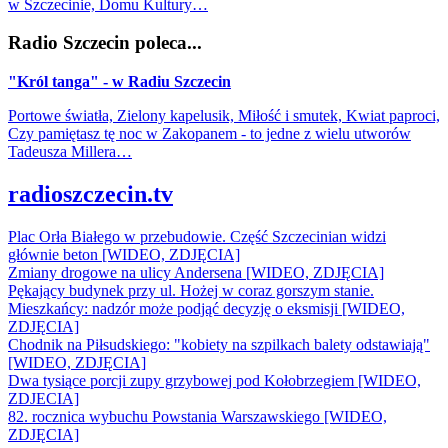
w Szczecinie, Domu Kultury…
Radio Szczecin poleca...
"Król tanga" - w Radiu Szczecin
Portowe światła, Zielony kapelusik, Miłość i smutek, Kwiat paproci,
Czy pamiętasz tę noc w Zakopanem - to jedne z wielu utworów
Tadeusza Millera…
radioszczecin.tv
Plac Orła Białego w przebudowie. Część Szczecinian widzi
głównie beton [WIDEO, ZDJĘCIA]
Zmiany drogowe na ulicy Andersena [WIDEO, ZDJĘCIA]
Pękający budynek przy ul. Hożej w coraz gorszym stanie.
Mieszkańcy: nadzór może podjąć decyzję o eksmisji [WIDEO,
ZDJĘCIA]
Chodnik na Piłsudskiego: "kobiety na szpilkach balety odstawiają"
[WIDEO, ZDJĘCIA]
Dwa tysiące porcji zupy grzybowej pod Kołobrzegiem [WIDEO,
ZDJECIA]
82. rocznica wybuchu Powstania Warszawskiego [WIDEO,
ZDJĘCIA]