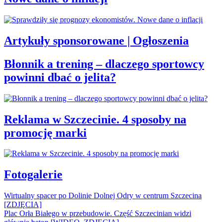
Artykuły sponsorowane | Ogłoszenia
Błonnik a trening – dlaczego sportowcy
powinni dbać o jelita?
Reklama w Szczecinie. 4 sposoby na
promocję marki
Fotogalerie
Wirtualny spacer po Dolinie Dolnej Odry w centrum Szczecina
[ZDJĘCIA]
Plac Orła Białego w przebudowie. Część Szczecinian widzi