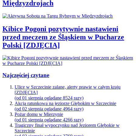
Międzyzdrojach
Kibice Pogoni pozytywnie nastawieni
przed meczem ze Śląskiem w Pucharze
Polski [ZDJĘCIA]
Najczęściej czytane
Ulice w Szczecinie zalane, alerty prawie w całym kraju
[ZDJĘCIA]
(od 01 sierpnia oglądane 8524 razy)
Akcja ratunkowa na jeziorze Głębokim w Szczecinie
(od 02 sierpnia oglądane 4964 razy)
Pożar domu w Mierzynie
(od 01 sierpnia oglądane 4266 razy)
Tragiczny finał wypoczynku nad Jeziorem Głębokie w
Szczecinie