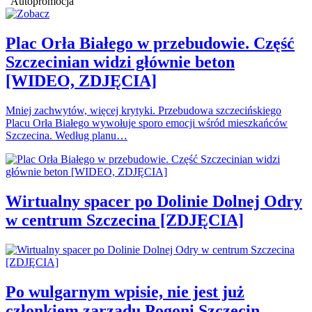
Autopromocja
Plac Orła Białego w przebudowie. Część
Szczecinian widzi głównie beton
[WIDEO, ZDJĘCIA]
Mniej zachwytów, więcej krytyki. Przebudowa szczecińskiego
Placu Orła Białego wywołuje sporo emocji wśród mieszkańców
Szczecina. Według planu…
Wirtualny spacer po Dolinie Dolnej Odry
w centrum Szczecina [ZDJĘCIA]
Po wulgarnym wpisie, nie jest już
członkiem zarządu Pogoni Szczecin