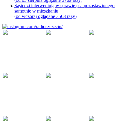
(od 03 sierpnia oglądane 3769 razy)
Sąsiedzi interweniują w sprawie psa pozostawionego
samotnie w mieszkaniu
(od wczoraj oglądane 3563 razy)