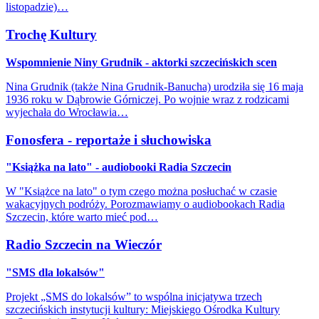
listopadzie)…
Trochę Kultury
Wspomnienie Niny Grudnik - aktorki szczecińskich scen
Nina Grudnik (także Nina Grudnik-Banucha) urodziła się 16 maja
1936 roku w Dąbrowie Górniczej. Po wojnie wraz z rodzicami
wyjechała do Wrocławia…
Fonosfera - reportaże i słuchowiska
"Książka na lato" - audiobooki Radia Szczecin
W "Książce na lato" o tym czego można posłuchać w czasie
wakacyjnych podróży. Porozmawiamy o audiobookach Radia
Szczecin, które warto mieć pod…
Radio Szczecin na Wieczór
"SMS dla lokalsów"
Projekt „SMS do lokalsów” to wspólna inicjatywa trzech
szczecińskich instytucji kultury: Miejskiego Ośrodka Kultury