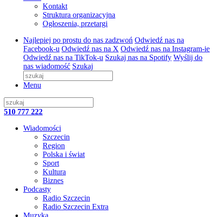
Kontakt
Struktura organizacyjna
Ogłoszenia, przetargi
Najlepiej po prostu do nas zadzwoń
Odwiedź nas na
Facebook-u
Odwiedź nas na X
Odwiedź nas na Instagram-ie
Odwiedź nas na TikTok-u
Szukaj nas na Spotify
Wyślij do
nas wiadomość
Szukaj
Menu
510 777 222
Wiadomości
Szczecin
Region
Polska i świat
Sport
Kultura
Biznes
Podcasty
Radio Szczecin
Radio Szczecin Extra
Muzyka