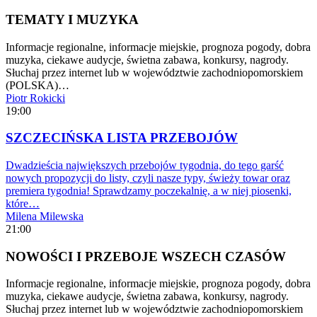
TEMATY I MUZYKA
Informacje regionalne, informacje miejskie, prognoza pogody, dobra
muzyka, ciekawe audycje, świetna zabawa, konkursy, nagrody.
Słuchaj przez internet lub w województwie zachodniopomorskiem
(POLSKA)…
Piotr Rokicki
19:00
SZCZECIŃSKA LISTA PRZEBOJÓW
Dwadzieścia największych przebojów tygodnia, do tego garść
nowych propozycji do listy, czyli nasze typy, świeży towar oraz
premiera tygodnia! Sprawdzamy poczekalnię, a w niej piosenki,
które…
Milena Milewska
21:00
NOWOŚCI I PRZEBOJE WSZECH CZASÓW
Informacje regionalne, informacje miejskie, prognoza pogody, dobra
muzyka, ciekawe audycje, świetna zabawa, konkursy, nagrody.
Słuchaj przez internet lub w województwie zachodniopomorskiem