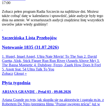
17:00
Zobacz pełen program Radia Szczecin na najbliższe dni. Możesz
także cofnąć datę w kalendarzu i sprawdzić, jakie audycje były tego
dnia na antenie. W scenariuszach audycji znajdziesz listę wszystkich
uworów jakie wtedy graliśmy!
Szczecińska Lista Przebojów
Notowanie 1835 (31.07.2026)
1. Hugel, Imael Angel, Ultra Nate
Movin' To The Sun
2. David
Guetta, Alok, Stick Figure
Run Run River (Angels Above Me)
3.
The Bausa
Magnetic
4. Dubdogz, Fezzo, Zaark
How Does It Feel
5. Anotr feat. 54 Ultra
Talk To You
Zobacz
Głosuj »
Płyta tygodnia
ARIANA GRANDE - Petal 03 - 09.08.2026
Ariana Grande po tym, jak skupiła się na aktorstwie i zagrała m.in. z
Robertem De Niro (premiera filmu "Poznaj swojego teścia" już w