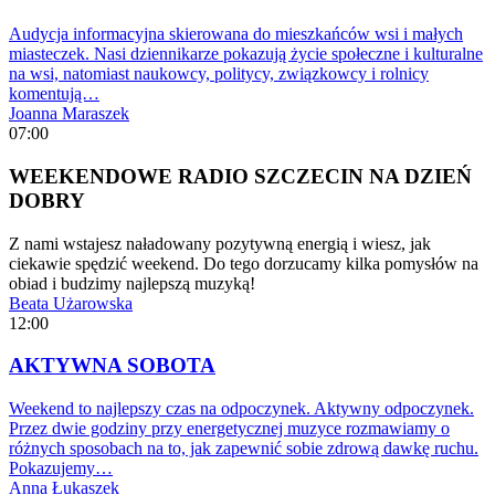
Audycja informacyjna skierowana do mieszkańców wsi i małych
miasteczek. Nasi dziennikarze pokazują życie społeczne i kulturalne
na wsi, natomiast naukowcy, politycy, związkowcy i rolnicy
komentują…
Joanna Maraszek
07:00
WEEKENDOWE RADIO SZCZECIN NA DZIEŃ
DOBRY
Z nami wstajesz naładowany pozytywną energią i wiesz, jak
ciekawie spędzić weekend. Do tego dorzucamy kilka pomysłów na
obiad i budzimy najlepszą muzyką!
Beata Użarowska
12:00
AKTYWNA SOBOTA
Weekend to najlepszy czas na odpoczynek. Aktywny odpoczynek.
Przez dwie godziny przy energetycznej muzyce rozmawiamy o
różnych sposobach na to, jak zapewnić sobie zdrową dawkę ruchu.
Pokazujemy…
Anna Łukaszek