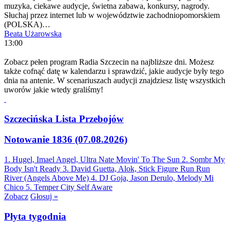
muzyka, ciekawe audycje, świetna zabawa, konkursy, nagrody.
Słuchaj przez internet lub w województwie zachodniopomorskiem
(POLSKA)…
Beata Użarowska
13:00
Zobacz pełen program Radia Szczecin na najbliższe dni. Możesz
także cofnąć datę w kalendarzu i sprawdzić, jakie audycje były tego
dnia na antenie. W scenariuszach audycji znajdziesz listę wszystkich
uworów jakie wtedy graliśmy!
Szczecińska Lista Przebojów
Notowanie 1836 (07.08.2026)
1. Hugel, Imael Angel, Ultra Nate
Movin' To The Sun
2. Sombr
My
Body Isn't Ready
3. David Guetta, Alok, Stick Figure
Run Run
River (Angels Above Me)
4. DJ Goja, Jason Derulo, Melody
Mi
Chico
5. Temper City
Self Aware
Zobacz
Głosuj »
Płyta tygodnia