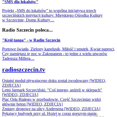
"SMS dla lokalsów"
Projekt „SMS do lokalsów” to wspólna inicjatywa trzech
szczecińskich instytucji kultury: Miejskiego Ośrodka Kultury
w Szczecinie, Domu Kultury…
Radio Szczecin poleca...
"Król tanga" - w Radiu Szczecin
Portowe światła, Zielony kapelusik, Miłość i smutek, Kwiat paproci,
Czy pamiętasz tę noc w Zakopanem - to jedne z wielu utworów
Tadeusza Millera…
radioszczecin.tv
Ostatni moduł pływającego doku został zwodowany [WIDEO,
ZDJĘCIA]
Letni Jarmark Szczeciński. "Coś innego, aniżeli w sklepach"
[WIDEO, ZDJĘCIA]
Plac Orła Białego w przebudowie. Część Szczecinian widzi
głównie beton [WIDEO, ZDJĘCIA]
Zmiany drogowe na ulicy Andersena [WIDEO, ZDJĘCIA]
Pękający budynek przy ul. Hożej w coraz gorszym stanie.