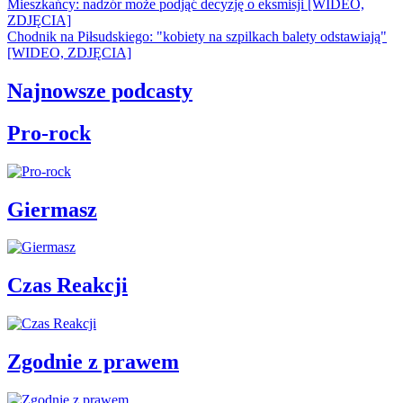
Mieszkańcy: nadzór może podjąć decyzję o eksmisji [WIDEO,
ZDJĘCIA]
Chodnik na Piłsudskiego: "kobiety na szpilkach balety odstawiają"
[WIDEO, ZDJĘCIA]
Najnowsze podcasty
Pro-rock
Giermasz
Czas Reakcji
Zgodnie z prawem