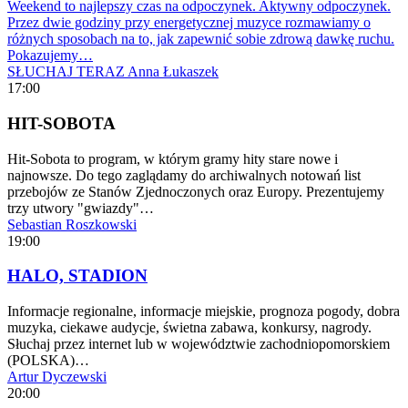
Weekend to najlepszy czas na odpoczynek. Aktywny odpoczynek.
Przez dwie godziny przy energetycznej muzyce rozmawiamy o
różnych sposobach na to, jak zapewnić sobie zdrową dawkę ruchu.
Pokazujemy…
SŁUCHAJ TERAZ
Anna Łukaszek
17:00
HIT-SOBOTA
Hit-Sobota to program, w którym gramy hity stare nowe i
najnowsze. Do tego zaglądamy do archiwalnych notowań list
przebojów ze Stanów Zjednoczonych oraz Europy. Prezentujemy
trzy utwory "gwiazdy"…
Sebastian Roszkowski
19:00
HALO, STADION
Informacje regionalne, informacje miejskie, prognoza pogody, dobra
muzyka, ciekawe audycje, świetna zabawa, konkursy, nagrody.
Słuchaj przez internet lub w województwie zachodniopomorskiem
(POLSKA)…
Artur Dyczewski
20:00