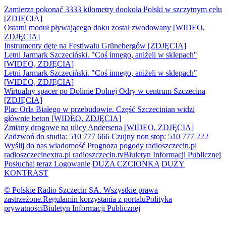
Zamierza pokonać 3333 kilometry dookoła Polski w szczytnym celu
[ZDJĘCIA]
Ostatni moduł pływającego doku został zwodowany [WIDEO,
ZDJĘCIA]
Instrumenty dęte na Festiwalu Grünebergów [ZDJĘCIA]
Letni Jarmark Szczeciński. "Coś innego, aniżeli w sklepach"
[WIDEO, ZDJĘCIA]
Letni Jarmark Szczeciński. "Coś innego, aniżeli w sklepach"
[WIDEO, ZDJĘCIA]
Wirtualny spacer po Dolinie Dolnej Odry w centrum Szczecina
[ZDJĘCIA]
Plac Orła Białego w przebudowie. Część Szczecinian widzi
głównie beton [WIDEO, ZDJĘCIA]
Zmiany drogowe na ulicy Andersena [WIDEO, ZDJĘCIA]
Zadzwoń do studia: 510 777 666
Czujny non stop: 510 777 222
Wyślij do nas wiadomość
Prognoza pogody
radioszczecin.pl
radioszczecinextra.pl
radioszczecin.tv
Biuletyn Informacji Publicznej
Posłuchaj teraz
Logowanie
DUŻA CZCIONKA
DUŻY
KONTRAST
© Polskie Radio Szczecin SA. Wszystkie prawa
zastrzeżone.
Regulamin korzystania z portalu
Polityka
prywatności
Biuletyn Informacji Publicznej