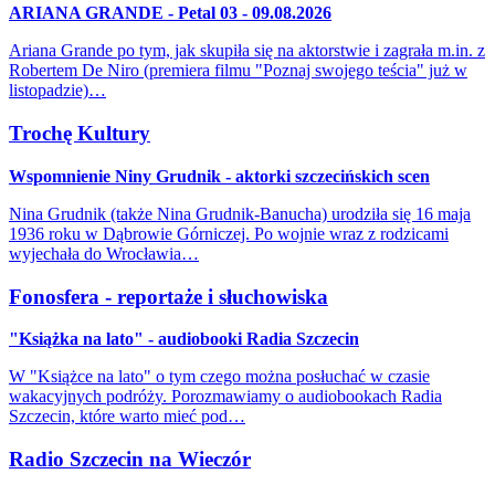
ARIANA GRANDE - Petal 03 - 09.08.2026
Ariana Grande po tym, jak skupiła się na aktorstwie i zagrała m.in. z
Robertem De Niro (premiera filmu "Poznaj swojego teścia" już w
listopadzie)…
Trochę Kultury
Wspomnienie Niny Grudnik - aktorki szczecińskich scen
Nina Grudnik (także Nina Grudnik-Banucha) urodziła się 16 maja
1936 roku w Dąbrowie Górniczej. Po wojnie wraz z rodzicami
wyjechała do Wrocławia…
Fonosfera - reportaże i słuchowiska
"Książka na lato" - audiobooki Radia Szczecin
W "Książce na lato" o tym czego można posłuchać w czasie
wakacyjnych podróży. Porozmawiamy o audiobookach Radia
Szczecin, które warto mieć pod…
Radio Szczecin na Wieczór