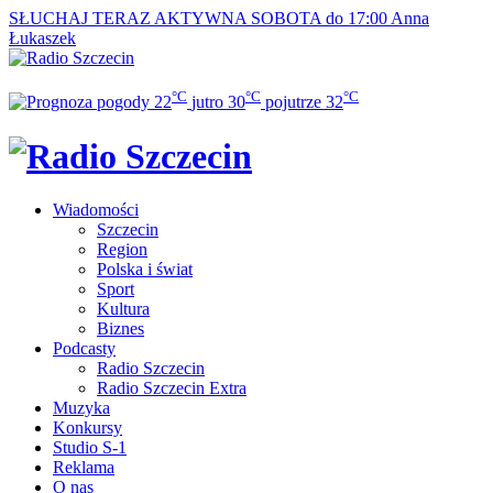
SŁUCHAJ TERAZ
AKTYWNA SOBOTA do 17:00
Anna
Łukaszek
°C
°C
°C
22
jutro
30
pojutrze
32
Wiadomości
Szczecin
Region
Polska i świat
Sport
Kultura
Biznes
Podcasty
Radio Szczecin
Radio Szczecin Extra
Muzyka
Konkursy
Studio S-1
Reklama
O nas