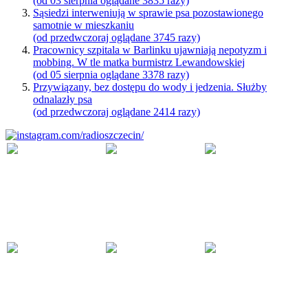
(od 03 sierpnia oglądane 3835 razy)
Sąsiedzi interweniują w sprawie psa pozostawionego
samotnie w mieszkaniu
(od przedwczoraj oglądane 3745 razy)
Pracownicy szpitala w Barlinku ujawniają nepotyzm i
mobbing. W tle matka burmistrz Lewandowskiej
(od 05 sierpnia oglądane 3378 razy)
Przywiązany, bez dostępu do wody i jedzenia. Służby
odnalazły psa
(od przedwczoraj oglądane 2414 razy)