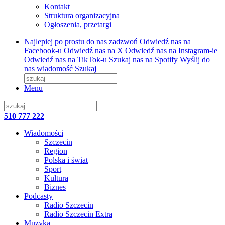
Kontakt
Struktura organizacyjna
Ogłoszenia, przetargi
Najlepiej po prostu do nas zadzwoń
Odwiedź nas na
Facebook-u
Odwiedź nas na X
Odwiedź nas na Instagram-ie
Odwiedź nas na TikTok-u
Szukaj nas na Spotify
Wyślij do
nas wiadomość
Szukaj
Menu
510 777 222
Wiadomości
Szczecin
Region
Polska i świat
Sport
Kultura
Biznes
Podcasty
Radio Szczecin
Radio Szczecin Extra
Muzyka