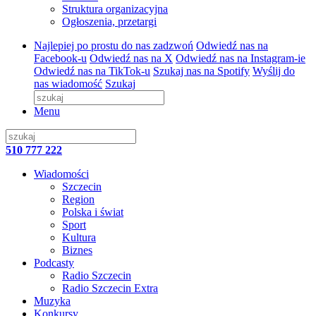
Struktura organizacyjna
Ogłoszenia, przetargi
Najlepiej po prostu do nas zadzwoń
Odwiedź nas na
Facebook-u
Odwiedź nas na X
Odwiedź nas na Instagram-ie
Odwiedź nas na TikTok-u
Szukaj nas na Spotify
Wyślij do
nas wiadomość
Szukaj
Menu
510 777 222
Wiadomości
Szczecin
Region
Polska i świat
Sport
Kultura
Biznes
Podcasty
Radio Szczecin
Radio Szczecin Extra
Muzyka
Konkursy