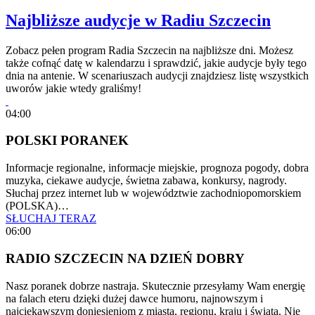
Najbliższe audycje w Radiu Szczecin
Zobacz pełen program Radia Szczecin na najbliższe dni. Możesz
także cofnąć datę w kalendarzu i sprawdzić, jakie audycje były tego
dnia na antenie. W scenariuszach audycji znajdziesz listę wszystkich
uworów jakie wtedy graliśmy!
04:00
POLSKI PORANEK
Informacje regionalne, informacje miejskie, prognoza pogody, dobra
muzyka, ciekawe audycje, świetna zabawa, konkursy, nagrody.
Słuchaj przez internet lub w województwie zachodniopomorskiem
(POLSKA)…
SŁUCHAJ TERAZ
06:00
RADIO SZCZECIN NA DZIEŃ DOBRY
Nasz poranek dobrze nastraja. Skutecznie przesyłamy Wam energię
na falach eteru dzięki dużej dawce humoru, najnowszym i
najciekawszym doniesieniom z miasta, regionu, kraju i świata. Nie