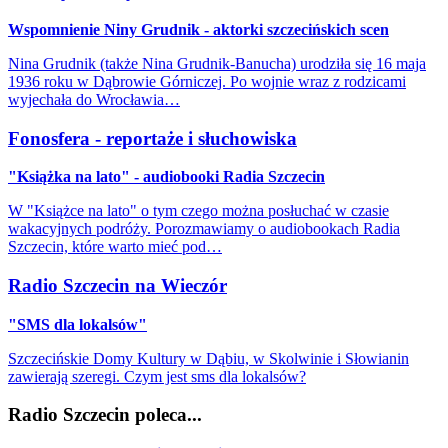
Wspomnienie Niny Grudnik - aktorki szczecińskich scen
Nina Grudnik (także Nina Grudnik-Banucha) urodziła się 16 maja
1936 roku w Dąbrowie Górniczej. Po wojnie wraz z rodzicami
wyjechała do Wrocławia…
Fonosfera - reportaże i słuchowiska
"Książka na lato" - audiobooki Radia Szczecin
W "Książce na lato" o tym czego można posłuchać w czasie
wakacyjnych podróży. Porozmawiamy o audiobookach Radia
Szczecin, które warto mieć pod…
Radio Szczecin na Wieczór
"SMS dla lokalsów"
Szczecińskie Domy Kultury w Dąbiu, w Skolwinie i Słowianin
zawierają szeregi. Czym jest sms dla lokalsów?
Radio Szczecin poleca...