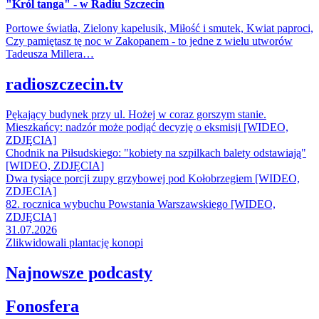
"Król tanga" - w Radiu Szczecin
Portowe światła, Zielony kapelusik, Miłość i smutek, Kwiat paproci,
Czy pamiętasz tę noc w Zakopanem - to jedne z wielu utworów
Tadeusza Millera…
radioszczecin.tv
Pękający budynek przy ul. Hożej w coraz gorszym stanie.
Mieszkańcy: nadzór może podjąć decyzję o eksmisji [WIDEO,
ZDJĘCIA]
Chodnik na Piłsudskiego: "kobiety na szpilkach balety odstawiają"
[WIDEO, ZDJĘCIA]
Dwa tysiące porcji zupy grzybowej pod Kołobrzegiem [WIDEO,
ZDJECIA]
82. rocznica wybuchu Powstania Warszawskiego [WIDEO,
ZDJĘCIA]
31.07.2026
Zlikwidowali plantację konopi
Najnowsze podcasty
Fonosfera