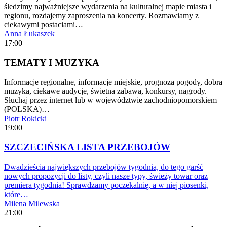
śledzimy najważniejsze wydarzenia na kulturalnej mapie miasta i
regionu, rozdajemy zaproszenia na koncerty. Rozmawiamy z
ciekawymi postaciami…
Anna Łukaszek
17:00
TEMATY I MUZYKA
Informacje regionalne, informacje miejskie, prognoza pogody, dobra
muzyka, ciekawe audycje, świetna zabawa, konkursy, nagrody.
Słuchaj przez internet lub w województwie zachodniopomorskiem
(POLSKA)…
Piotr Rokicki
19:00
SZCZECIŃSKA LISTA PRZEBOJÓW
Dwadzieścia największych przebojów tygodnia, do tego garść
nowych propozycji do listy, czyli nasze typy, świeży towar oraz
premiera tygodnia! Sprawdzamy poczekalnię, a w niej piosenki,
które…
Milena Milewska
21:00