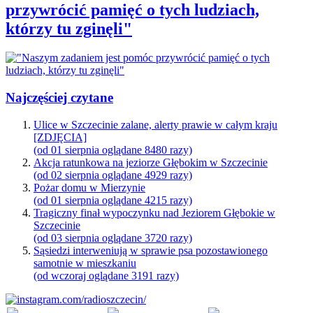
przywrócić pamięć o tych ludziach,
którzy tu zginęli"
Najczęściej czytane
Ulice w Szczecinie zalane, alerty prawie w całym kraju
[ZDJĘCIA]
(od 01 sierpnia oglądane 8480 razy)
Akcja ratunkowa na jeziorze Głębokim w Szczecinie
(od 02 sierpnia oglądane 4929 razy)
Pożar domu w Mierzynie
(od 01 sierpnia oglądane 4215 razy)
Tragiczny finał wypoczynku nad Jeziorem Głębokie w
Szczecinie
(od 03 sierpnia oglądane 3720 razy)
Sąsiedzi interweniują w sprawie psa pozostawionego
samotnie w mieszkaniu
(od wczoraj oglądane 3191 razy)