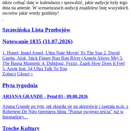
także cofnąć datę w kalendarzu i sprawdzić, jakie audycje były tego
dnia na antenie. W scenariuszach audycji znajdziesz listę wszystkich
uworów jakie wtedy graliśmy!
Szczecińska Lista Przebojów
Notowanie 1835 (31.07.2026)
1. Hugel, Imael Angel, Ultra Nate
Movin' To The Sun
2. David
Guetta, Alok, Stick Figure
Run Run River (Angels Above Me)
3.
The Bausa
Magnetic
4. Dubdogz, Fezzo, Zaark
How Does It Feel
5. Anotr feat. 54 Ultra
Talk To You
Zobacz
Głosuj »
Płyta tygodnia
ARIANA GRANDE - Petal 03 - 09.08.2026
Ariana Grande po tym, jak skupiła się na aktorstwie i zagrała m.in. z
Robertem De Niro (premiera filmu "Poznaj swojego teścia" już w
listopadzie)…
Trochę Kultury