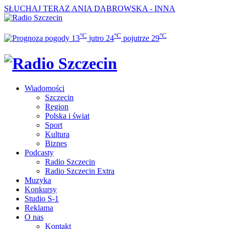
SŁUCHAJ TERAZ
ANIA DĄBROWSKA - INNA
°C
°C
°C
13
jutro
24
pojutrze
29
Wiadomości
Szczecin
Region
Polska i świat
Sport
Kultura
Biznes
Podcasty
Radio Szczecin
Radio Szczecin Extra
Muzyka
Konkursy
Studio S-1
Reklama
O nas
Kontakt