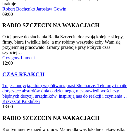
brakuje…
Robert Bochenko
Jarosław Gowin
09:00
RADIO SZCZECIN NA WAKACJACH
O tej porze do słuchania Radia Szczecin dołączają kolejne sklepy,
firmy, biura i wielkie hale, a my robimy wszystko żeby Wam się
przyjemniej pracowało. Gramy przeboje przy których czas
szybciej…
Grzegorz Lament
12:00
CZAS REAKCJI
To jest audycja, którą współtworzą nasi Słuchacze. Telefony i maile
dotyczące absurdów dnia codziennego, niesprawiedliwości czy
błędnych decyzji urzędników, inspirują nas do reakcji i czynienia…
Krzysztof Kukliński
13:00
RADIO SZCZECIN NA WAKACJACH
Kontynuujemy dzień w pracy. Mamy dla was lokalne ciekawostki,