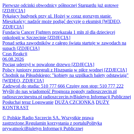
Pierwsze odcinki obwodnicy północnej Stargardu już gotowe
[ZDJĘCIA]
Pękający budynek przy ul. Hożej w coraz gorszym stanie.
Mieszkańcy: nadzór może podjąć decyzję o eksmisji [WIDEO,
ZDJĘCIA]
Fundacja Cancer Fighters przekazała 1 mln zł dla dziecięcej
onkologii w Szczecinie [ZDJĘCIA]
Ponad setka zawodników z całego świata startuje w zawodach na
supach [ZDJĘCIA]
Czas Reakcji
06.08.2026
Pociąg uderzył w powalone drzewo [ZDJĘCIA]
Polscy juniorzy przegrali z Hiszpanią w piłce wodnej [ZDJĘCIA]
Chodnik na Piłsudskiego: "kobiety na szpilkach balety odstawiają"
[WIDEO, ZDJĘCIA]
Zadzwoń do studia: 510 777 666
Czujny non stop: 510 777 222
Wyślij do nas wiadomość
Prognoza pogody
radioszczecin.pl
radioszczecinextra.pl
radioszczecin.tv
Biuletyn Informacji Publicznej
Posłuchaj teraz
Logowanie
DUŻA CZCIONKA
DUŻY
KONTRAST
© Polskie Radio Szczecin SA. Wszystkie prawa
zastrzeżone.
Regulamin korzystania z portalu
Polityka
prywatności
Biuletyn Informacji Publicznej