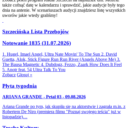
także cofnąć datę w kalendarzu i sprawdzić, jakie audycje były tego
dnia na antenie. W scenariuszach audycji znajdziesz listę wszystkich
uworów jakie wtedy graliśmy!
Szczecińska Lista Przebojów
Notowanie 1835 (31.07.2026)
1. Hugel, Imael Angel, Ultra Nate
Movin' To The Sun
2. David
Guetta, Alok, Stick Figure
Run Run River (Angels Above Me)
3.
The Bausa
Magnetic
4. Dubdogz, Fezzo, Zaark
How Does It Feel
5. Anotr feat. 54 Ultra
Talk To You
Zobacz
Głosuj »
Płyta tygodnia
ARIANA GRANDE - Petal 03 - 09.08.2026
Ariana Grande po tym, jak skupiła się na aktorstwie i zagrała m.in. z
Robertem De Niro (premiera filmu "Poznaj swojego teścia" już w
listopadzie)…
Trochę Kultury