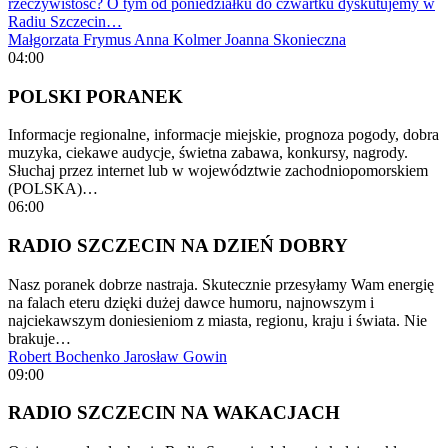
rzeczywistość? O tym od poniedziałku do czwartku dyskutujemy w
Radiu Szczecin…
Małgorzata Frymus
Anna Kolmer
Joanna Skonieczna
04:00
POLSKI PORANEK
Informacje regionalne, informacje miejskie, prognoza pogody, dobra
muzyka, ciekawe audycje, świetna zabawa, konkursy, nagrody.
Słuchaj przez internet lub w województwie zachodniopomorskiem
(POLSKA)…
06:00
RADIO SZCZECIN NA DZIEŃ DOBRY
Nasz poranek dobrze nastraja. Skutecznie przesyłamy Wam energię
na falach eteru dzięki dużej dawce humoru, najnowszym i
najciekawszym doniesieniom z miasta, regionu, kraju i świata. Nie
brakuje…
Robert Bochenko
Jarosław Gowin
09:00
RADIO SZCZECIN NA WAKACJACH