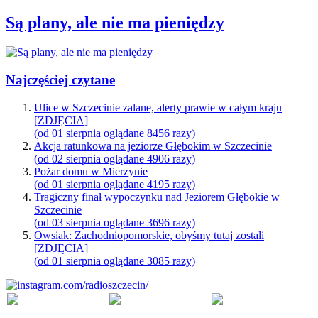
Są plany, ale nie ma pieniędzy
Najczęściej czytane
Ulice w Szczecinie zalane, alerty prawie w całym kraju
[ZDJĘCIA]
(od 01 sierpnia oglądane 8456 razy)
Akcja ratunkowa na jeziorze Głębokim w Szczecinie
(od 02 sierpnia oglądane 4906 razy)
Pożar domu w Mierzynie
(od 01 sierpnia oglądane 4195 razy)
Tragiczny finał wypoczynku nad Jeziorem Głębokie w
Szczecinie
(od 03 sierpnia oglądane 3696 razy)
Owsiak: Zachodniopomorskie, obyśmy tutaj zostali
[ZDJĘCIA]
(od 01 sierpnia oglądane 3085 razy)