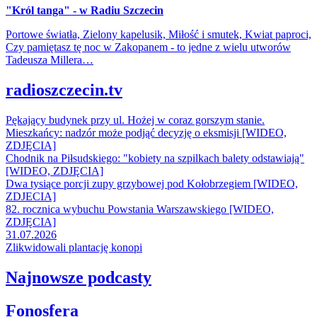
"Król tanga" - w Radiu Szczecin
Portowe światła, Zielony kapelusik, Miłość i smutek, Kwiat paproci,
Czy pamiętasz tę noc w Zakopanem - to jedne z wielu utworów
Tadeusza Millera…
radioszczecin.tv
Pękający budynek przy ul. Hożej w coraz gorszym stanie.
Mieszkańcy: nadzór może podjąć decyzję o eksmisji [WIDEO,
ZDJĘCIA]
Chodnik na Piłsudskiego: "kobiety na szpilkach balety odstawiają"
[WIDEO, ZDJĘCIA]
Dwa tysiące porcji zupy grzybowej pod Kołobrzegiem [WIDEO,
ZDJECIA]
82. rocznica wybuchu Powstania Warszawskiego [WIDEO,
ZDJĘCIA]
31.07.2026
Zlikwidowali plantację konopi
Najnowsze podcasty
Fonosfera