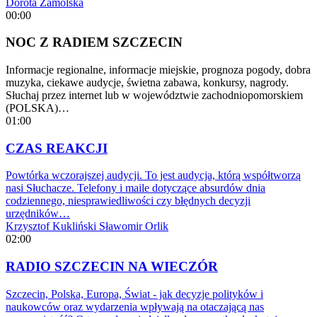
Dorota Zamolska
00:00
NOC Z RADIEM SZCZECIN
Informacje regionalne, informacje miejskie, prognoza pogody, dobra
muzyka, ciekawe audycje, świetna zabawa, konkursy, nagrody.
Słuchaj przez internet lub w województwie zachodniopomorskiem
(POLSKA)…
01:00
CZAS REAKCJI
Powtórka wczorajszej audycji. To jest audycja, którą współtworzą
nasi Słuchacze. Telefony i maile dotyczące absurdów dnia
codziennego, niesprawiedliwości czy błędnych decyzji
urzędników…
Krzysztof Kukliński
Sławomir Orlik
02:00
RADIO SZCZECIN NA WIECZÓR
Szczecin, Polska, Europa, Świat - jak decyzje polityków i
naukowców oraz wydarzenia wpływają na otaczającą nas