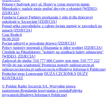
Pękający budynek przy ul. Hożej w coraz gorszym stanie.
Mieszkańcy: nadzór może podjąć decyzję o eksmisji [WIDEO,
ZDJĘCIA]
Fundacja Cancer Fighters przekazała 1 mln zł dla dziecięcej
onkologii w Szczecinie [ZDJĘCIA]
Ponad setka zawodników z całego świata startuje w zawodach na
supach [ZDJĘCIA]
Czas Reakcji
06.08.2026
Pociąg uderzył w powalone drzewo [ZDJĘCIA]
Polscy juniorzy przegrali z Hiszpanią w piłce wodnej [ZDJĘCIA]
Chodnik na Piłsudskiego: "kobiety na szpilkach balety odstawiają"
[WIDEO, ZDJĘCIA]
Zadzwoń do studia: 510 777 666
Czujny non stop: 510 777 222
Wyślij do nas wiadomość
Prognoza pogody
radioszczecin.pl
radioszczecinextra.pl
radioszczecin.tv
Biuletyn Informacji Publicznej
Posłuchaj teraz
Logowanie
DUŻA CZCIONKA
DUŻY
KONTRAST
© Polskie Radio Szczecin SA. Wszystkie prawa
zastrzeżone.
Regulamin korzystania z portalu
Polityka
prywatności
Biuletyn Informacji Publicznej