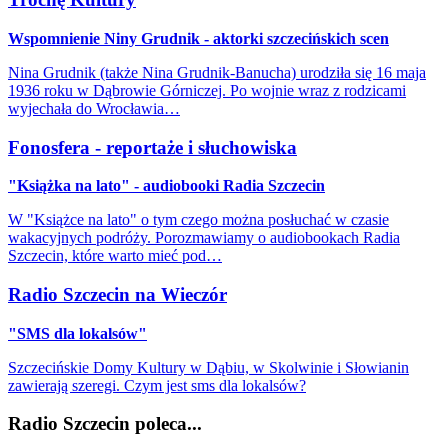
Wspomnienie Niny Grudnik - aktorki szczecińskich scen
Nina Grudnik (także Nina Grudnik-Banucha) urodziła się 16 maja
1936 roku w Dąbrowie Górniczej. Po wojnie wraz z rodzicami
wyjechała do Wrocławia…
Fonosfera - reportaże i słuchowiska
"Książka na lato" - audiobooki Radia Szczecin
W "Książce na lato" o tym czego można posłuchać w czasie
wakacyjnych podróży. Porozmawiamy o audiobookach Radia
Szczecin, które warto mieć pod…
Radio Szczecin na Wieczór
"SMS dla lokalsów"
Szczecińskie Domy Kultury w Dąbiu, w Skolwinie i Słowianin
zawierają szeregi. Czym jest sms dla lokalsów?
Radio Szczecin poleca...