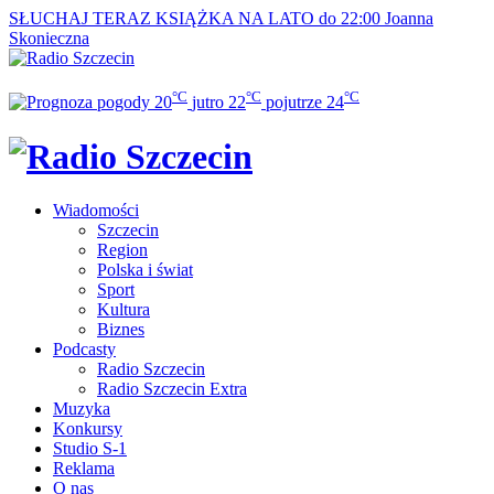
SŁUCHAJ TERAZ
KSIĄŻKA NA LATO do 22:00
Joanna
Skonieczna
°C
°C
°C
20
jutro
22
pojutrze
24
Wiadomości
Szczecin
Region
Polska i świat
Sport
Kultura
Biznes
Podcasty
Radio Szczecin
Radio Szczecin Extra
Muzyka
Konkursy
Studio S-1
Reklama
O nas