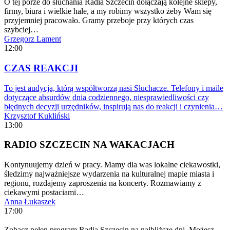
O tej porze do słuchania Radia Szczecin dołączają kolejne sklepy,
firmy, biura i wielkie hale, a my robimy wszystko żeby Wam się
przyjemniej pracowało. Gramy przeboje przy których czas
szybciej…
Grzegorz Lament
12:00
CZAS REAKCJI
To jest audycja, którą współtworzą nasi Słuchacze. Telefony i maile
dotyczące absurdów dnia codziennego, niesprawiedliwości czy
błędnych decyzji urzędników, inspirują nas do reakcji i czynienia…
Krzysztof Kukliński
13:00
RADIO SZCZECIN NA WAKACJACH
Kontynuujemy dzień w pracy. Mamy dla was lokalne ciekawostki,
śledzimy najważniejsze wydarzenia na kulturalnej mapie miasta i
regionu, rozdajemy zaproszenia na koncerty. Rozmawiamy z
ciekawymi postaciami…
Anna Łukaszek
17:00
Zobacz pełen program Radia Szczecin na najbliższe dni. Możesz