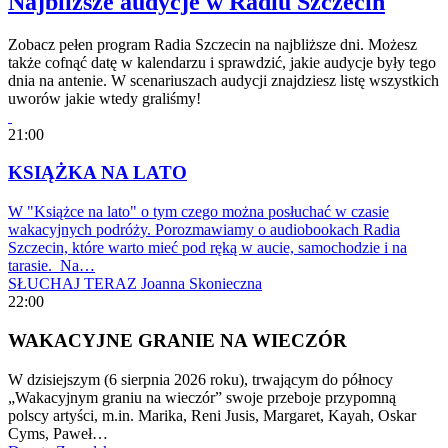
Najbliższe audycje w Radiu Szczecin
Zobacz pełen program Radia Szczecin na najbliższe dni. Możesz
także cofnąć datę w kalendarzu i sprawdzić, jakie audycje były tego
dnia na antenie. W scenariuszach audycji znajdziesz listę wszystkich
uworów jakie wtedy graliśmy!
21:00
KSIĄŻKA NA LATO
W "Książce na lato" o tym czego można posłuchać w czasie
wakacyjnych podróży. Porozmawiamy o audiobookach Radia
Szczecin, które warto mieć pod ręką w aucie, samochodzie i na
tarasie. Na…
SŁUCHAJ TERAZ
Joanna Skonieczna
22:00
WAKACYJNE GRANIE NA WIECZÓR
W dzisiejszym (6 sierpnia 2026 roku), trwającym do północy
„Wakacyjnym graniu na wieczór” swoje przeboje przypomną
polscy artyści, m.in. Marika, Reni Jusis, Margaret, Kayah, Oskar
Cyms, Paweł…