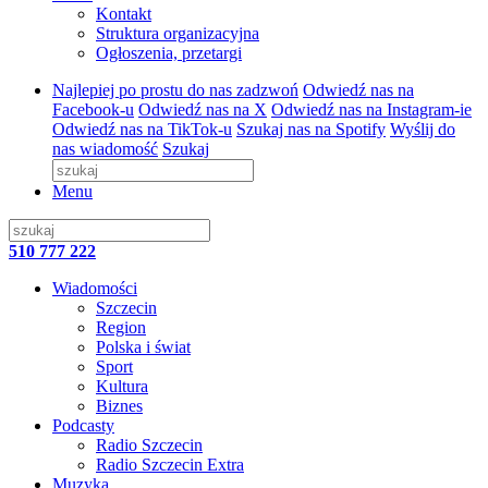
Kontakt
Struktura organizacyjna
Ogłoszenia, przetargi
Najlepiej po prostu do nas zadzwoń
Odwiedź nas na
Facebook-u
Odwiedź nas na X
Odwiedź nas na Instagram-ie
Odwiedź nas na TikTok-u
Szukaj nas na Spotify
Wyślij do
nas wiadomość
Szukaj
Menu
510 777 222
Wiadomości
Szczecin
Region
Polska i świat
Sport
Kultura
Biznes
Podcasty
Radio Szczecin
Radio Szczecin Extra
Muzyka