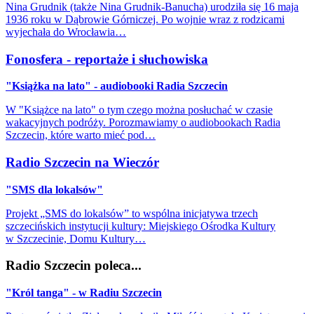
Nina Grudnik (także Nina Grudnik-Banucha) urodziła się 16 maja
1936 roku w Dąbrowie Górniczej. Po wojnie wraz z rodzicami
wyjechała do Wrocławia…
Fonosfera - reportaże i słuchowiska
"Książka na lato" - audiobooki Radia Szczecin
W "Książce na lato" o tym czego można posłuchać w czasie
wakacyjnych podróży. Porozmawiamy o audiobookach Radia
Szczecin, które warto mieć pod…
Radio Szczecin na Wieczór
"SMS dla lokalsów"
Projekt „SMS do lokalsów” to wspólna inicjatywa trzech
szczecińskich instytucji kultury: Miejskiego Ośrodka Kultury
w Szczecinie, Domu Kultury…
Radio Szczecin poleca...
"Król tanga" - w Radiu Szczecin