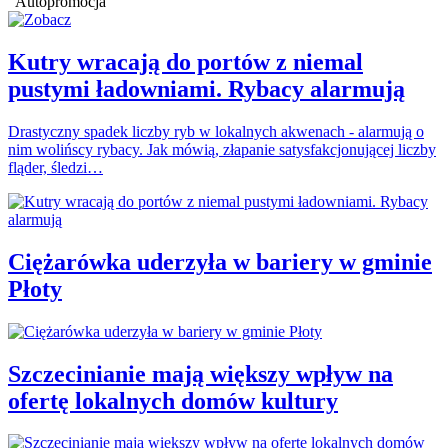
Autopromocja
Kutry wracają do portów z niemal
pustymi ładowniami. Rybacy alarmują
Drastyczny spadek liczby ryb w lokalnych akwenach - alarmują o
nim wolińscy rybacy. Jak mówią, złapanie satysfakcjonującej liczby
fląder, śledzi…
Ciężarówka uderzyła w bariery w gminie
Płoty
Szczecinianie mają większy wpływ na
ofertę lokalnych domów kultury