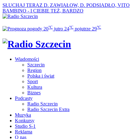
SŁUCHAJ TERAZ
D. ZAWIAŁOW, D. PODSIADŁO, VITO
BAMBINO - I CIEBIE TEŻ, BARDZO
°C
°C
°C
20
jutro
24
pojutrze
29
Wiadomości
Szczecin
Region
Polska i świat
Sport
Kultura
Biznes
Podcasty
Radio Szczecin
Radio Szczecin Extra
Muzyka
Konkursy
Studio S-1
Reklama
O nas