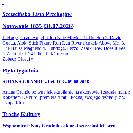
Szczecińska Lista Przebojów
Notowanie 1835 (31.07.2026)
1. Hugel, Imael Angel, Ultra Nate
Movin' To The Sun
2. David
Guetta, Alok, Stick Figure
Run Run River (Angels Above Me)
3.
The Bausa
Magnetic
4. Dubdogz, Fezzo, Zaark
How Does It Feel
5. Anotr feat. 54 Ultra
Talk To You
Zobacz
Głosuj »
Płyta tygodnia
ARIANA GRANDE - Petal 03 - 09.08.2026
Ariana Grande po tym, jak skupiła się na aktorstwie i zagrała m.in. z
Robertem De Niro (premiera filmu "Poznaj swojego teścia" już w
listopadzie)…
Trochę Kultury
Wspomnienie Niny Grudnik - aktorki szczecińskich scen