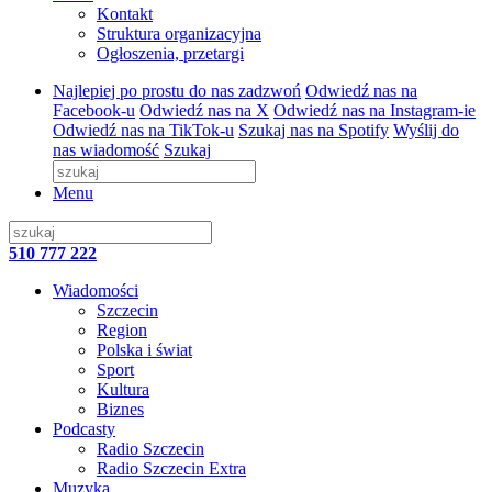
Kontakt
Struktura organizacyjna
Ogłoszenia, przetargi
Najlepiej po prostu do nas zadzwoń
Odwiedź nas na
Facebook-u
Odwiedź nas na X
Odwiedź nas na Instagram-ie
Odwiedź nas na TikTok-u
Szukaj nas na Spotify
Wyślij do
nas wiadomość
Szukaj
Menu
510 777 222
Wiadomości
Szczecin
Region
Polska i świat
Sport
Kultura
Biznes
Podcasty
Radio Szczecin
Radio Szczecin Extra
Muzyka