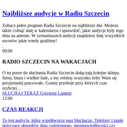
Najbliższe audycje w Radiu Szczecin
Zobacz pełen program Radia Szczecin na najbliższe dni. Możesz
także cofnąć datę w kalendarzu i sprawdzić, jakie audycje były tego
dnia na antenie. W scenariuszach audycji znajdziesz listę wszystkich
uworów jakie wtedy graliśmy!
09:00
RADIO SZCZECIN NA WAKACJACH
O tej porze do słuchania Radia Szczecin dołączają kolejne sklepy,
firmy, biura i wielkie hale, a my robimy wszystko żeby Wam się
przyjemniej pracowało. Gramy przeboje przy których czas
szybciej…
SŁUCHAJ TERAZ
Grzegorz Lament
12:00
CZAS REAKCJI
To jest audycja, którą współtworzą nasi Słuchacze. Telefony i maile
dotyczące absurdów dnia codziennego, niesprawiedliwości czy