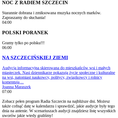
NOC Z RADIEM SZCZECIN
Starannie dobrana i zmiksowana muzyka nocnych marków.
Zapraszamy do słuchania!
04:00
POLSKI PORANEK
Gramy tylko po polsku!!!
06:00
NA SZCZECIŃSKIEJ ZIEMI
Audycja informacyjna skierowana do mieszkańców wsi i małych
miasteczek. Nasi dziennikarze pokazują życie społeczne i kulturalne
na wsi, natomiast naukowcy, politycy, związkowcy i rolnicy
komentują…
Joanna Maraszek
07:00
Zobacz pełen program Radia Szczecin na najbliższe dni. Możesz
także cofnąć datę w kalendarzu i sprawdzić, jakie audycje były tego
dnia na antenie. W scenariuszach audycji znajdziesz listę wszystkich
uworów jakie wtedy graliśmy!