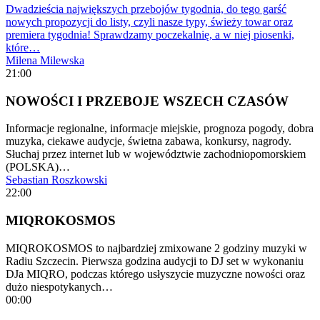
Dwadzieścia największych przebojów tygodnia, do tego garść
nowych propozycji do listy, czyli nasze typy, świeży towar oraz
premiera tygodnia! Sprawdzamy poczekalnię, a w niej piosenki,
które…
Milena Milewska
21:00
NOWOŚCI I PRZEBOJE WSZECH CZASÓW
Informacje regionalne, informacje miejskie, prognoza pogody, dobra
muzyka, ciekawe audycje, świetna zabawa, konkursy, nagrody.
Słuchaj przez internet lub w województwie zachodniopomorskiem
(POLSKA)…
Sebastian Roszkowski
22:00
MIQROKOSMOS
MIQROKOSMOS to najbardziej zmixowane 2 godziny muzyki w
Radiu Szczecin. Pierwsza godzina audycji to DJ set w wykonaniu
DJa MIQRO, podczas którego usłyszycie muzyczne nowości oraz
dużo niespotykanych…
00:00