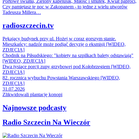
Portowe światła, Zielony kapelusik, Miłość i smutek, Kwiat paproci,
Czy pamiętasz tę noc w Zakopanem - to jedne z wielu utworów
Tadeusza Millera…
radioszczecin.tv
Pękający budynek przy ul. Hożej w coraz gorszym stanie.
Mieszkańcy: nadzór może podjąć decyzję o eksmisji [WIDEO,
ZDJĘCIA]
Chodnik na Piłsudskiego: "kobiety na szpilkach balety odstawiają"
[WIDEO, ZDJĘCIA]
Dwa tysiące porcji zupy grzybowej pod Kołobrzegiem [WIDEO,
ZDJECIA]
82. rocznica wybuchu Powstania Warszawskiego [WIDEO,
ZDJĘCIA]
31.07.2026
Zlikwidowali plantację konopi
Najnowsze podcasty
Radio Szczecin Na Wieczór