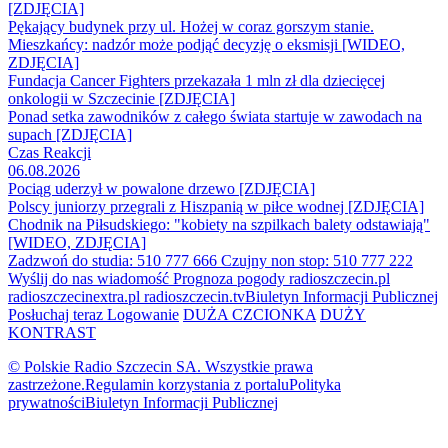
[ZDJĘCIA]
Pękający budynek przy ul. Hożej w coraz gorszym stanie.
Mieszkańcy: nadzór może podjąć decyzję o eksmisji [WIDEO,
ZDJĘCIA]
Fundacja Cancer Fighters przekazała 1 mln zł dla dziecięcej
onkologii w Szczecinie [ZDJĘCIA]
Ponad setka zawodników z całego świata startuje w zawodach na
supach [ZDJĘCIA]
Czas Reakcji
06.08.2026
Pociąg uderzył w powalone drzewo [ZDJĘCIA]
Polscy juniorzy przegrali z Hiszpanią w piłce wodnej [ZDJĘCIA]
Chodnik na Piłsudskiego: "kobiety na szpilkach balety odstawiają"
[WIDEO, ZDJĘCIA]
Zadzwoń do studia: 510 777 666
Czujny non stop: 510 777 222
Wyślij do nas wiadomość
Prognoza pogody
radioszczecin.pl
radioszczecinextra.pl
radioszczecin.tv
Biuletyn Informacji Publicznej
Posłuchaj teraz
Logowanie
DUŻA CZCIONKA
DUŻY
KONTRAST
© Polskie Radio Szczecin SA. Wszystkie prawa
zastrzeżone.
Regulamin korzystania z portalu
Polityka
prywatności
Biuletyn Informacji Publicznej