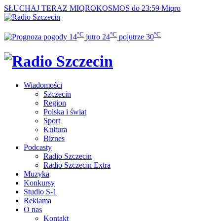
SŁUCHAJ TERAZ
MIQROKOSMOS do 23:59
Miqro
°C
°C
°C
14
jutro
24
pojutrze
30
Wiadomości
Szczecin
Region
Polska i świat
Sport
Kultura
Biznes
Podcasty
Radio Szczecin
Radio Szczecin Extra
Muzyka
Konkursy
Studio S-1
Reklama
O nas
Kontakt