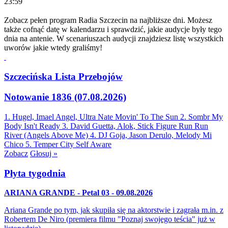
23:59
Zobacz pełen program Radia Szczecin na najbliższe dni. Możesz
także cofnąć datę w kalendarzu i sprawdzić, jakie audycje były tego
dnia na antenie. W scenariuszach audycji znajdziesz listę wszystkich
uworów jakie wtedy graliśmy!
Szczecińska Lista Przebojów
Notowanie 1836 (07.08.2026)
1. Hugel, Imael Angel, Ultra Nate
Movin' To The Sun
2. Sombr
My
Body Isn't Ready
3. David Guetta, Alok, Stick Figure
Run Run
River (Angels Above Me)
4. DJ Goja, Jason Derulo, Melody
Mi
Chico
5. Temper City
Self Aware
Zobacz
Głosuj »
Płyta tygodnia
ARIANA GRANDE - Petal 03 - 09.08.2026
Ariana Grande po tym, jak skupiła się na aktorstwie i zagrała m.in. z
Robertem De Niro (premiera filmu "Poznaj swojego teścia" już w