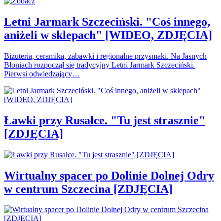
Letni Jarmark Szczeciński. "Coś innego,
aniżeli w sklepach" [WIDEO, ZDJĘCIA]
Biżuteria, ceramika, zabawki i regionalne przysmaki. Na Jasnych
Błoniach rozpoczął się tradycyjny Letni Jarmark Szczeciński.
Pierwsi odwiedzający…
Ławki przy Rusałce. "Tu jest strasznie"
[ZDJĘCIA]
Wirtualny spacer po Dolinie Dolnej Odry
w centrum Szczecina [ZDJĘCIA]