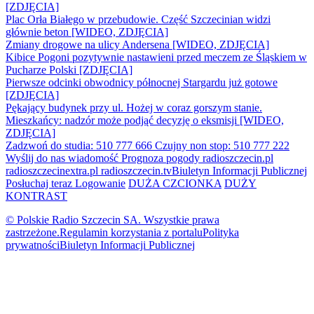
[ZDJĘCIA]
Plac Orła Białego w przebudowie. Część Szczecinian widzi
głównie beton [WIDEO, ZDJĘCIA]
Zmiany drogowe na ulicy Andersena [WIDEO, ZDJĘCIA]
Kibice Pogoni pozytywnie nastawieni przed meczem ze Śląskiem w
Pucharze Polski [ZDJĘCIA]
Pierwsze odcinki obwodnicy północnej Stargardu już gotowe
[ZDJĘCIA]
Pękający budynek przy ul. Hożej w coraz gorszym stanie.
Mieszkańcy: nadzór może podjąć decyzję o eksmisji [WIDEO,
ZDJĘCIA]
Zadzwoń do studia: 510 777 666
Czujny non stop: 510 777 222
Wyślij do nas wiadomość
Prognoza pogody
radioszczecin.pl
radioszczecinextra.pl
radioszczecin.tv
Biuletyn Informacji Publicznej
Posłuchaj teraz
Logowanie
DUŻA CZCIONKA
DUŻY
KONTRAST
© Polskie Radio Szczecin SA. Wszystkie prawa
zastrzeżone.
Regulamin korzystania z portalu
Polityka
prywatności
Biuletyn Informacji Publicznej