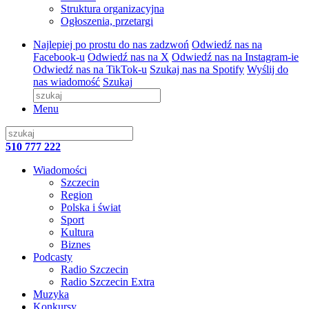
Struktura organizacyjna
Ogłoszenia, przetargi
Najlepiej po prostu do nas zadzwoń
Odwiedź nas na
Facebook-u
Odwiedź nas na X
Odwiedź nas na Instagram-ie
Odwiedź nas na TikTok-u
Szukaj nas na Spotify
Wyślij do
nas wiadomość
Szukaj
Menu
510 777 222
Wiadomości
Szczecin
Region
Polska i świat
Sport
Kultura
Biznes
Podcasty
Radio Szczecin
Radio Szczecin Extra
Muzyka
Konkursy