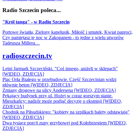
Radio Szczecin poleca...
"Król tanga" - w Radiu Szczecin
Portowe światła, Zielony kapelusik, Miłość i smutek, Kwiat paproci,
Czy pamiętasz tę noc w Zakopanem - to jedne z wielu utworów
Tadeusza Millera…
radioszczecin.tv
Letni Jarmark Szczeciński. "Coś innego, aniżeli w sklepach"
[WIDEO, ZDJĘCIA]
Plac Orła Białego w przebudowie. Część Szczecinian widzi
głównie beton [WIDEO, ZDJĘCIA]
Zmiany drogowe na ulicy Andersena [WIDEO, ZDJĘCIA]
Pękający budynek przy ul. Hożej w coraz gorszym stanie.
Mieszkańcy: nadzór może podjąć decyzję o eksmisji [WIDEO,
ZDJĘCIA]
Chodnik na Piłsudskiego: "kobiety na szpilkach balety odstawiają"
[WIDEO, ZDJĘCIA]
Dwa tysiące porcji zupy grzybowej pod Kołobrzegiem [WIDEO,
ZDJECIA]