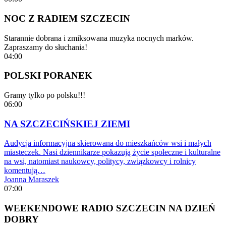
NOC Z RADIEM SZCZECIN
Starannie dobrana i zmiksowana muzyka nocnych marków.
Zapraszamy do słuchania!
04:00
POLSKI PORANEK
Gramy tylko po polsku!!!
06:00
NA SZCZECIŃSKIEJ ZIEMI
Audycja informacyjna skierowana do mieszkańców wsi i małych
miasteczek. Nasi dziennikarze pokazują życie społeczne i kulturalne
na wsi, natomiast naukowcy, politycy, związkowcy i rolnicy
komentują…
Joanna Maraszek
07:00
WEEKENDOWE RADIO SZCZECIN NA DZIEŃ
DOBRY