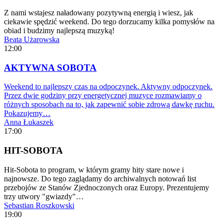
Z nami wstajesz naładowany pozytywną energią i wiesz, jak
ciekawie spędzić weekend. Do tego dorzucamy kilka pomysłów na
obiad i budzimy najlepszą muzyką!
Beata Użarowska
12:00
AKTYWNA SOBOTA
Weekend to najlepszy czas na odpoczynek. Aktywny odpoczynek.
Przez dwie godziny przy energetycznej muzyce rozmawiamy o
różnych sposobach na to, jak zapewnić sobie zdrową dawkę ruchu.
Pokazujemy…
Anna Łukaszek
17:00
HIT-SOBOTA
Hit-Sobota to program, w którym gramy hity stare nowe i
najnowsze. Do tego zaglądamy do archiwalnych notowań list
przebojów ze Stanów Zjednoczonych oraz Europy. Prezentujemy
trzy utwory "gwiazdy"…
Sebastian Roszkowski
19:00