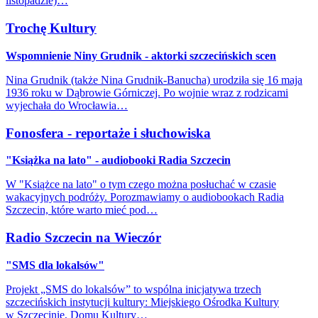
listopadzie)…
Trochę Kultury
Wspomnienie Niny Grudnik - aktorki szczecińskich scen
Nina Grudnik (także Nina Grudnik-Banucha) urodziła się 16 maja
1936 roku w Dąbrowie Górniczej. Po wojnie wraz z rodzicami
wyjechała do Wrocławia…
Fonosfera - reportaże i słuchowiska
"Książka na lato" - audiobooki Radia Szczecin
W "Książce na lato" o tym czego można posłuchać w czasie
wakacyjnych podróży. Porozmawiamy o audiobookach Radia
Szczecin, które warto mieć pod…
Radio Szczecin na Wieczór
"SMS dla lokalsów"
Projekt „SMS do lokalsów” to wspólna inicjatywa trzech
szczecińskich instytucji kultury: Miejskiego Ośrodka Kultury
w Szczecinie, Domu Kultury…