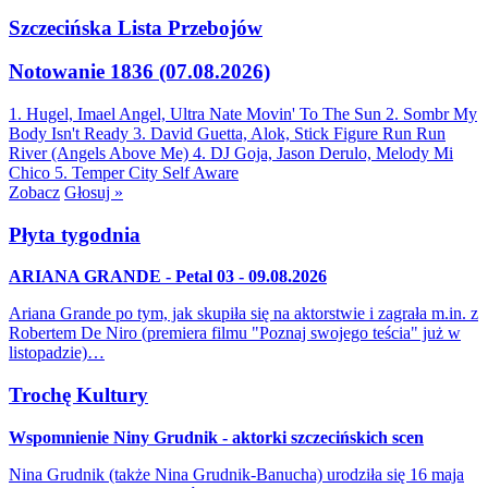
Szczecińska Lista Przebojów
Notowanie 1836 (07.08.2026)
1. Hugel, Imael Angel, Ultra Nate
Movin' To The Sun
2. Sombr
My
Body Isn't Ready
3. David Guetta, Alok, Stick Figure
Run Run
River (Angels Above Me)
4. DJ Goja, Jason Derulo, Melody
Mi
Chico
5. Temper City
Self Aware
Zobacz
Głosuj »
Płyta tygodnia
ARIANA GRANDE - Petal 03 - 09.08.2026
Ariana Grande po tym, jak skupiła się na aktorstwie i zagrała m.in. z
Robertem De Niro (premiera filmu "Poznaj swojego teścia" już w
listopadzie)…
Trochę Kultury
Wspomnienie Niny Grudnik - aktorki szczecińskich scen
Nina Grudnik (także Nina Grudnik-Banucha) urodziła się 16 maja