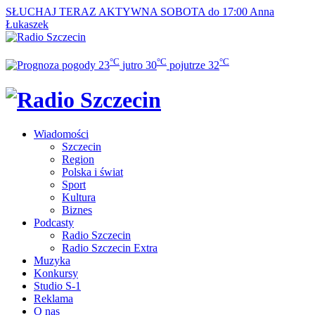
SŁUCHAJ TERAZ
AKTYWNA SOBOTA do 17:00
Anna
Łukaszek
°C
°C
°C
23
jutro
30
pojutrze
32
Wiadomości
Szczecin
Region
Polska i świat
Sport
Kultura
Biznes
Podcasty
Radio Szczecin
Radio Szczecin Extra
Muzyka
Konkursy
Studio S-1
Reklama
O nas