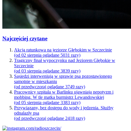
Najczęściej czytane
Akcja ratunkowa na jeziorze Głębokim w Szczecinie
(od 02 sierpnia oglądane 5031 razy)
Tragiczny finał wypoczynku nad Jeziorem Głębokie w
Szczecinie
(od 03 sierpnia oglądane 3839 razy)
Sąsiedzi interweniują w sprawie psa pozostawionego
samotnie w mieszkaniu
(od przedwczoraj oglądane 3749 razy)
Pracownicy szpitala w Barlinku ujawniają nepotyzm i
mobbing. W tle matka burmistrz Lewandowskiej
(od 05 sierpnia oglądane 3383 razy)
Przywiązany, bez dostępu do wody i jedzenia. Służby
odnalazły psa
(od przedwczoraj oglądane 2418 razy)