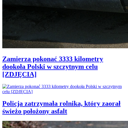
Zamierza pokonać 3333 kilometry
dookoła Polski w szczytnym celu
[ZDJĘCIA]
Policja zatrzymała rolnika, który zaorał
świeżo położony asfalt