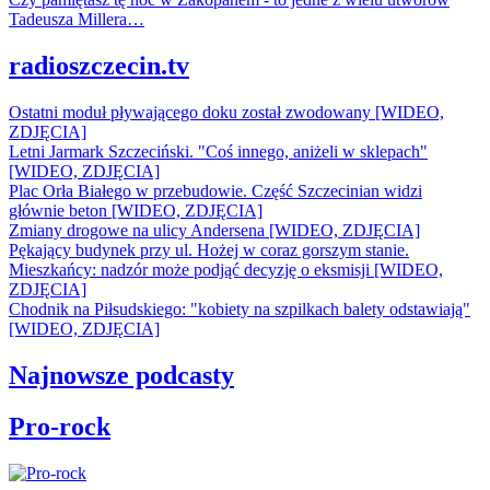
Tadeusza Millera…
radioszczecin.tv
Ostatni moduł pływającego doku został zwodowany [WIDEO,
ZDJĘCIA]
Letni Jarmark Szczeciński. "Coś innego, aniżeli w sklepach"
[WIDEO, ZDJĘCIA]
Plac Orła Białego w przebudowie. Część Szczecinian widzi
głównie beton [WIDEO, ZDJĘCIA]
Zmiany drogowe na ulicy Andersena [WIDEO, ZDJĘCIA]
Pękający budynek przy ul. Hożej w coraz gorszym stanie.
Mieszkańcy: nadzór może podjąć decyzję o eksmisji [WIDEO,
ZDJĘCIA]
Chodnik na Piłsudskiego: "kobiety na szpilkach balety odstawiają"
[WIDEO, ZDJĘCIA]
Najnowsze podcasty
Pro-rock