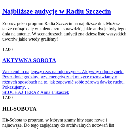
Najbliższe audycje w Radiu Szczecin
Zobacz pełen program Radia Szczecin na najbliższe dni. Możesz
także cofnąć datę w kalendarzu i sprawdzić, jakie audycje były tego
dnia na antenie. W scenariuszach audycji znajdziesz listę wszystkich
uworów jakie wtedy graliśmy!
12:00
AKTYWNA SOBOTA
Weekend to najlepszy czas na odpoczynek. Aktywny odpoczynek.
Przez dwie godziny przy energetycznej muzyce rozmawiamy o
różnych sposobach na to, jak zapewnić sobie zdrową dawkę ruchu.
Pokazujemy…
SŁUCHAJ TERAZ
Anna Łukaszek
17:00
HIT-SOBOTA
Hit-Sobota to program, w którym gramy hity stare nowe i
najnowsze. Do tego zaglądamy do archiwalnych notowań list