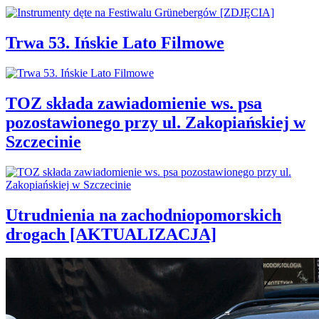
Trwa 53. Ińskie Lato Filmowe
TOZ składa zawiadomienie ws. psa
pozostawionego przy ul. Zakopiańskiej w
Szczecinie
Utrudnienia na zachodniopomorskich
drogach [AKTUALIZACJA]