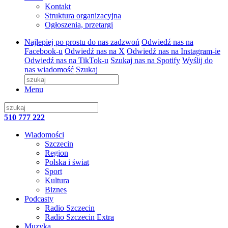
Kontakt
Struktura organizacyjna
Ogłoszenia, przetargi
Najlepiej po prostu do nas zadzwoń
Odwiedź nas na
Facebook-u
Odwiedź nas na X
Odwiedź nas na Instagram-ie
Odwiedź nas na TikTok-u
Szukaj nas na Spotify
Wyślij do
nas wiadomość
Szukaj
Menu
510 777 222
Wiadomości
Szczecin
Region
Polska i świat
Sport
Kultura
Biznes
Podcasty
Radio Szczecin
Radio Szczecin Extra
Muzyka