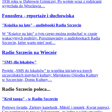
1936 roku w Dąbrowie Górniczej. Po wojnie wraz z rodzicami
wyjechała do Wrocławia…
Fonosfera - reportaże i słuchowiska
"Książka na lato" - audiobooki Radia Szczecin
W "Książce na lato" o tym czego można posłuchać w czasie
wakacyjnych podróży. Porozmawiamy o audiobookach Radia
Szczecin, które warto mieć pod…
Radio Szczecin na Wieczór
"SMS dla lokalsów"
Projekt „SMS do lokalsów” to wspólna inicjatywa trzech
szczecińskich instytucji kultury: Miejskiego Ośrodka Kultury
w Szczecinie, Domu Kultury…
Radio Szczecin poleca...
"Król tanga" - w Radiu Szczecin
Portowe światła, Zielony kapelusik, Miłość i smutek, Kwiat paproci,
Czy pamiętasz tę noc w Zakopanem - to jedne z wielu utworów