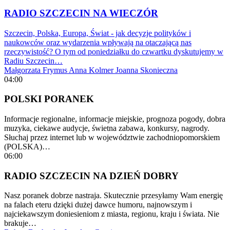
RADIO SZCZECIN NA WIECZÓR
Szczecin, Polska, Europa, Świat - jak decyzje polityków i
naukowców oraz wydarzenia wpływają na otaczającą nas
rzeczywistość? O tym od poniedziałku do czwartku dyskutujemy w
Radiu Szczecin…
Małgorzata Frymus
Anna Kolmer
Joanna Skonieczna
04:00
POLSKI PORANEK
Informacje regionalne, informacje miejskie, prognoza pogody, dobra
muzyka, ciekawe audycje, świetna zabawa, konkursy, nagrody.
Słuchaj przez internet lub w województwie zachodniopomorskiem
(POLSKA)…
06:00
RADIO SZCZECIN NA DZIEŃ DOBRY
Nasz poranek dobrze nastraja. Skutecznie przesyłamy Wam energię
na falach eteru dzięki dużej dawce humoru, najnowszym i
najciekawszym doniesieniom z miasta, regionu, kraju i świata. Nie
brakuje…