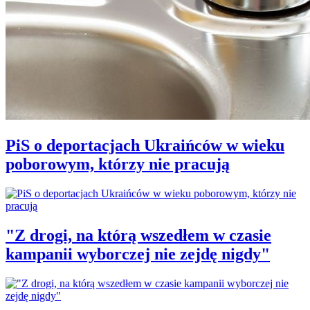
PiS o deportacjach Ukraińców w wieku
poborowym, którzy nie pracują
"Z drogi, na którą wszedłem w czasie
kampanii wyborczej nie zejdę nigdy"