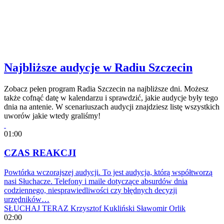
Najbliższe audycje w Radiu Szczecin
Zobacz pełen program Radia Szczecin na najbliższe dni. Możesz
także cofnąć datę w kalendarzu i sprawdzić, jakie audycje były tego
dnia na antenie. W scenariuszach audycji znajdziesz listę wszystkich
uworów jakie wtedy graliśmy!
01:00
CZAS REAKCJI
Powtórka wczorajszej audycji. To jest audycja, którą współtworzą
nasi Słuchacze. Telefony i maile dotyczące absurdów dnia
codziennego, niesprawiedliwości czy błędnych decyzji
urzędników…
SŁUCHAJ TERAZ
Krzysztof Kukliński
Sławomir Orlik
02:00