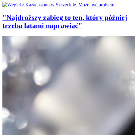
"Najdroższy zabieg to ten, który później
trzeba latami naprawiać"