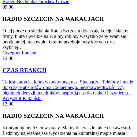
Robert Bochenko
Jarosław Gowin
09:00
RADIO SZCZECIN NA WAKACJACH
O tej porze do słuchania Radia Szczecin dołączają kolejne sklepy,
firmy, biura i wielkie hale, a my robimy wszystko żeby Wam się
przyjemniej pracowało. Gramy przeboje przy których czas
szybciej…
Grzegorz Lament
12:00
CZAS REAKCJI
To jest audycja, którą współtworzą nasi Słuchacze. Telefony i maile
dotyczące absurdów dnia codziennego, niesprawiedliwości czy
błędnych decyzji urzędników, inspirują nas do reakcji i czynienia…
Krzysztof Kukliński
13:00
RADIO SZCZECIN NA WAKACJACH
Kontynuujemy dzień w pracy. Mamy dla was lokalne ciekawostki,
śledzimy najważniejsze wydarzenia na kulturalnej mapie miasta i