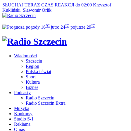
SŁUCHAJ TERAZ
CZAS REAKCJI do 02:00
Krzysztof
Kukliński, Sławomir Orlik
°C
°C
°C
16
jutro
24
pojutrze
29
Wiadomości
Szczecin
Region
Polska i świat
Sport
Kultura
Biznes
Podcasty
Radio Szczecin
Radio Szczecin Extra
Muzyka
Konkursy
Studio S-1
Reklama
O nas