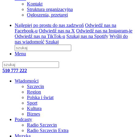
Kontakt
Struktura organizacyjna
Ogłoszenia, przetargi
Najlepiej po prostu do nas zadzwoń
Odwiedź nas na
Facebook-u
Odwiedź nas na X
Odwiedź nas na Instagram-ie
Odwiedź nas na TikTok-u
Szukaj nas na Spotify
Wyślij do
nas wiadomość
Szukaj
Menu
510 777 222
Wiadomości
Szczecin
Region
Polska i świat
Sport
Kultura
Biznes
Podcasty
Radio Szczecin
Radio Szczecin Extra
Muzyka