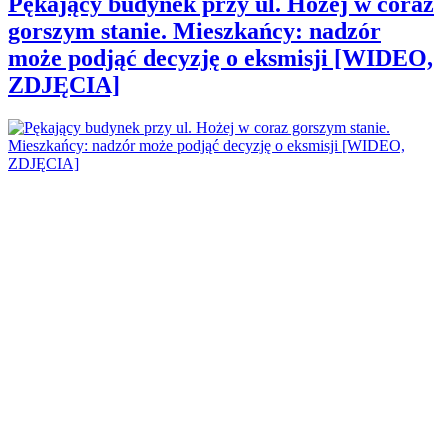
Pękający budynek przy ul. Hożej w coraz
gorszym stanie. Mieszkańcy: nadzór
może podjąć decyzję o eksmisji [WIDEO,
ZDJĘCIA]