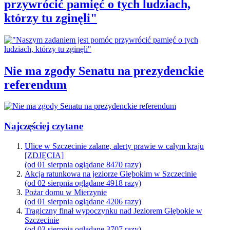
przywrócić pamięć o tych ludziach,
którzy tu zginęli"
Nie ma zgody Senatu na prezydenckie
referendum
Najczęściej czytane
Ulice w Szczecinie zalane, alerty prawie w całym kraju
[ZDJĘCIA]
(od 01 sierpnia oglądane 8470 razy)
Akcja ratunkowa na jeziorze Głębokim w Szczecinie
(od 02 sierpnia oglądane 4918 razy)
Pożar domu w Mierzynie
(od 01 sierpnia oglądane 4206 razy)
Tragiczny finał wypoczynku nad Jeziorem Głębokie w
Szczecinie
(od 03 sierpnia oglądane 3707 razy)