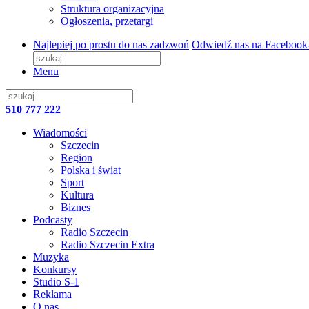
Struktura organizacyjna
Ogłoszenia, przetargi
Najlepiej po prostu do nas zadzwoń
Odwiedź nas na Facebook
Menu
510 777 222
Wiadomości
Szczecin
Region
Polska i świat
Sport
Kultura
Biznes
Podcasty
Radio Szczecin
Radio Szczecin Extra
Muzyka
Konkursy
Studio S-1
Reklama
O nas