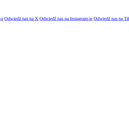
-u
Odwiedź nas na X
Odwiedź nas na Instagram-ie
Odwiedź nas na Ti