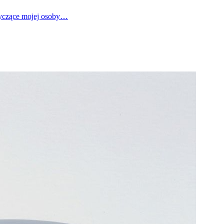
tyczące mojej osoby…