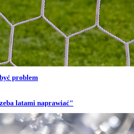
 być problem
trzeba latami naprawiać"