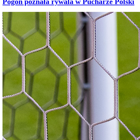
Pogoń poznała rywala w Pucharze Polski