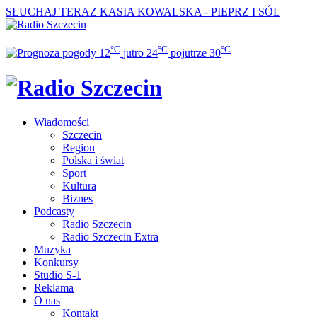
SŁUCHAJ TERAZ
KASIA KOWALSKA - PIEPRZ I SÓL
°C
°C
°C
12
jutro
24
pojutrze
30
Wiadomości
Szczecin
Region
Polska i świat
Sport
Kultura
Biznes
Podcasty
Radio Szczecin
Radio Szczecin Extra
Muzyka
Konkursy
Studio S-1
Reklama
O nas
Kontakt