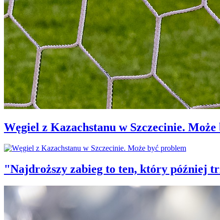
Węgiel z Kazachstanu w Szczecinie. Może
"Najdroższy zabieg to ten, który później 