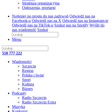
Struktura organizacyjna
Ogłoszenia, przetargi
Najlepiej po prostu do nas zadzwoń
Odwiedź nas na
Facebook-u
Odwiedź nas na X
Odwiedź nas na Instagram-ie
Odwiedź nas na TikTok-u
Szukaj nas na Spotify
Wyślij do
nas wiadomość
Szukaj
Menu
510 777 222
Wiadomości
Szczecin
Region
Polska i świat
Sport
Kultura
Biznes
Podcasty
Radio Szczecin
Radio Szczecin Extra
Muzyka
Konkursy