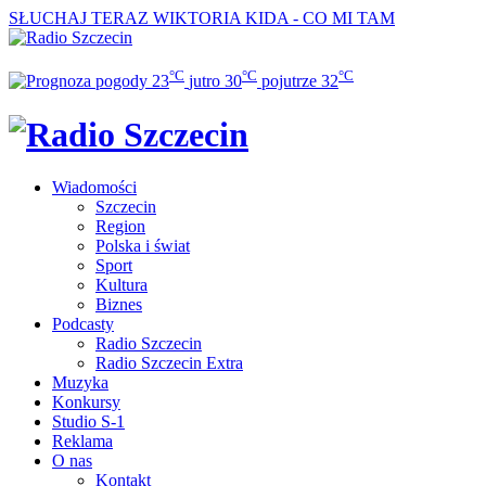
SŁUCHAJ TERAZ
WIKTORIA KIDA - CO MI TAM
°C
°C
°C
23
jutro
30
pojutrze
32
Wiadomości
Szczecin
Region
Polska i świat
Sport
Kultura
Biznes
Podcasty
Radio Szczecin
Radio Szczecin Extra
Muzyka
Konkursy
Studio S-1
Reklama
O nas
Kontakt