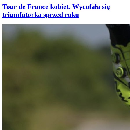
Tour de France kobiet. Wycofała się
triumfatorka sprzed roku