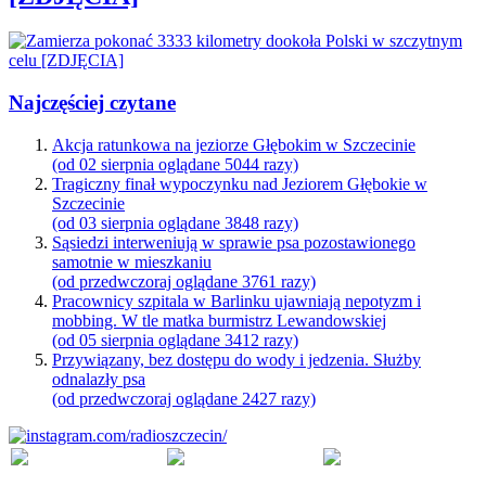
Najczęściej czytane
Akcja ratunkowa na jeziorze Głębokim w Szczecinie
(od 02 sierpnia oglądane 5044 razy)
Tragiczny finał wypoczynku nad Jeziorem Głębokie w
Szczecinie
(od 03 sierpnia oglądane 3848 razy)
Sąsiedzi interweniują w sprawie psa pozostawionego
samotnie w mieszkaniu
(od przedwczoraj oglądane 3761 razy)
Pracownicy szpitala w Barlinku ujawniają nepotyzm i
mobbing. W tle matka burmistrz Lewandowskiej
(od 05 sierpnia oglądane 3412 razy)
Przywiązany, bez dostępu do wody i jedzenia. Służby
odnalazły psa
(od przedwczoraj oglądane 2427 razy)