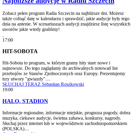
Najbliższe audycje w Radiu Szczecin
Zobacz pełen program Radia Szczecin na najbliższe dni. Możesz
także cofnąć datę w kalendarzu i sprawdzić, jakie audycje były tego
dnia na antenie. W scenariuszach audycji znajdziesz listę wszystkich
uworów jakie wtedy graliśmy!
17:00
HIT-SOBOTA
Hit-Sobota to program, w którym gramy hity stare nowe i
najnowsze. Do tego zaglądamy do archiwalnych notowań list
przebojów ze Stanów Zjednoczonych oraz Europy. Prezentujemy
trzy utwory "gwiazdy"…
SŁUCHAJ TERAZ
Sebastian Roszkowski
19:00
HALO, STADION
Informacje regionalne, informacje miejskie, prognoza pogody, dobra
muzyka, ciekawe audycje, świetna zabawa, konkursy, nagrody.
Słuchaj przez internet lub w województwie zachodniopomorskiem
(POLSKA)…