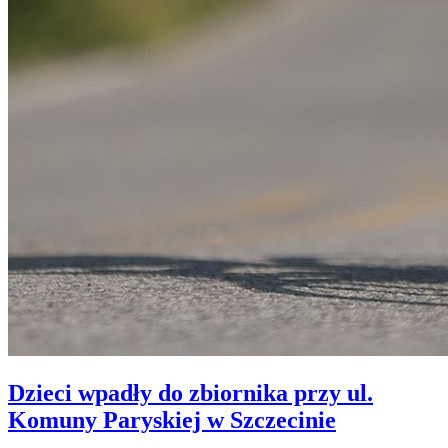
Dzieci wpadły do zbiornika przy ul.
Komuny Paryskiej w Szczecinie