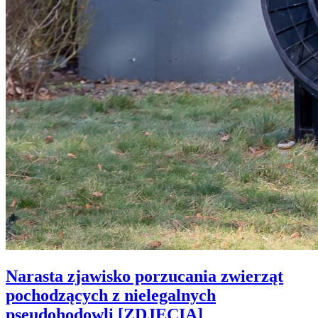
Narasta zjawisko porzucania zwierząt
pochodzących z nielegalnych
pseudohodowli [ZDJĘCIA]