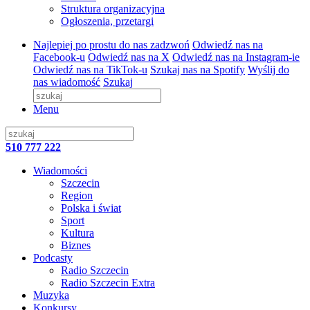
Struktura organizacyjna
Ogłoszenia, przetargi
Najlepiej po prostu do nas zadzwoń
Odwiedź nas na
Facebook-u
Odwiedź nas na X
Odwiedź nas na Instagram-ie
Odwiedź nas na TikTok-u
Szukaj nas na Spotify
Wyślij do
nas wiadomość
Szukaj
Menu
510 777 222
Wiadomości
Szczecin
Region
Polska i świat
Sport
Kultura
Biznes
Podcasty
Radio Szczecin
Radio Szczecin Extra
Muzyka
Konkursy