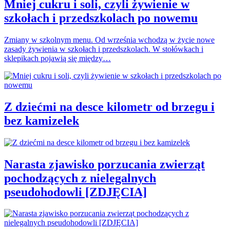
Mniej cukru i soli, czyli żywienie w
szkołach i przedszkolach po nowemu
Zmiany w szkolnym menu. Od września wchodzą w życie nowe
zasady żywienia w szkołach i przedszkolach. W stołówkach i
sklepikach pojawią się między…
Z dziećmi na desce kilometr od brzegu i
bez kamizelek
Narasta zjawisko porzucania zwierząt
pochodzących z nielegalnych
pseudohodowli [ZDJĘCIA]