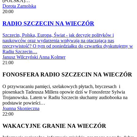
(POLSKA)…
Dorota Zamolska
20:00
RADIO SZCZECIN NA WIECZÓR
Szczecin, Polska, Europa, Świat - jak decyzje polityków i
naukowców oraz wydarzenia wpływają na otaczającą nas
rzeczywistość? O tym od poniedziałku do czwartku dyskutujemy w
Radiu Szczecin…
Janusz Wilczyński
Anna Kolmer
21:00
FONOSFERA RADIO SZCZECIN NA WIECZÓR
O przywracaniu pamięci, szelakowych płytach, bryczesach i
piosenkach Tadeusza Millera opowie dziś w Fonosferze Sylwia
Trojanowska. Latem w Radiu Szczecin słuchamy audiobooka na
podstawie powieści…
Joanna Skonieczna
22:00
WAKACYJNE GRANIE NA WIECZÓR