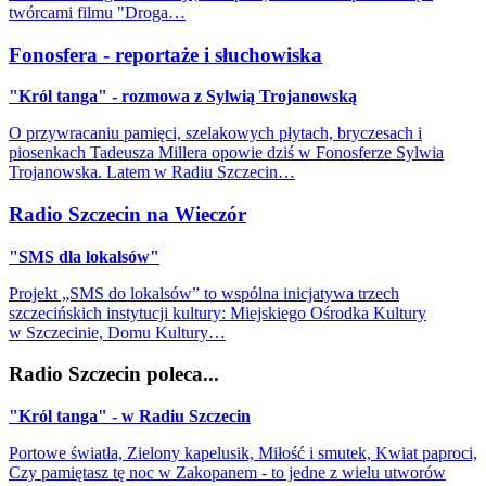
twórcami filmu "Droga…
Fonosfera - reportaże i słuchowiska
"Król tanga" - rozmowa z Sylwią Trojanowską
O przywracaniu pamięci, szelakowych płytach, bryczesach i
piosenkach Tadeusza Millera opowie dziś w Fonosferze Sylwia
Trojanowska. Latem w Radiu Szczecin…
Radio Szczecin na Wieczór
"SMS dla lokalsów"
Projekt „SMS do lokalsów” to wspólna inicjatywa trzech
szczecińskich instytucji kultury: Miejskiego Ośrodka Kultury
w Szczecinie, Domu Kultury…
Radio Szczecin poleca...
"Król tanga" - w Radiu Szczecin
Portowe światła, Zielony kapelusik, Miłość i smutek, Kwiat paproci,
Czy pamiętasz tę noc w Zakopanem - to jedne z wielu utworów