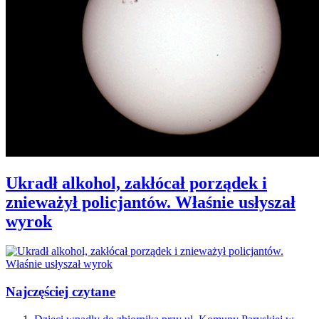
Ukradł alkohol, zakłócał porządek i
znieważył policjantów. Właśnie usłyszał
wyrok
Najczęściej czytane