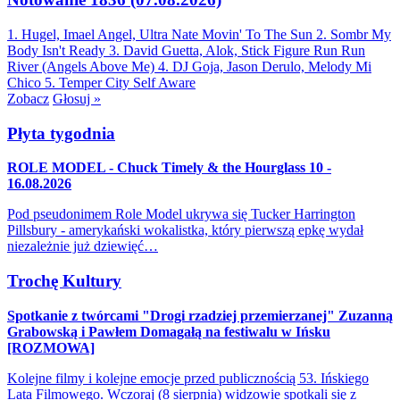
1. Hugel, Imael Angel, Ultra Nate
Movin' To The Sun
2. Sombr
My
Body Isn't Ready
3. David Guetta, Alok, Stick Figure
Run Run
River (Angels Above Me)
4. DJ Goja, Jason Derulo, Melody
Mi
Chico
5. Temper City
Self Aware
Zobacz
Głosuj »
Płyta tygodnia
ROLE MODEL - Chuck Timely & the Hourglass 10 -
16.08.2026
Pod pseudonimem Role Model ukrywa się Tucker Harrington
Pillsbury - amerykański wokalistka, który pierwszą epkę wydał
niezależnie już dziewięć…
Trochę Kultury
Spotkanie z twórcami "Drogi rzadziej przemierzanej" Zuzanną
Grabowską i Pawłem Domagałą na festiwalu w Ińsku
[ROZMOWA]
Kolejne filmy i kolejne emocje przed publicznością 53. Ińskiego
Lata Filmowego. Wczoraj (8 sierpnia) widzowie spotkali się z