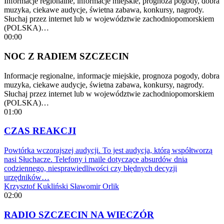
Informacje regionalne, informacje miejskie, prognoza pogody, dobra
muzyka, ciekawe audycje, świetna zabawa, konkursy, nagrody.
Słuchaj przez internet lub w województwie zachodniopomorskiem
(POLSKA)…
00:00
NOC Z RADIEM SZCZECIN
Informacje regionalne, informacje miejskie, prognoza pogody, dobra
muzyka, ciekawe audycje, świetna zabawa, konkursy, nagrody.
Słuchaj przez internet lub w województwie zachodniopomorskiem
(POLSKA)…
01:00
CZAS REAKCJI
Powtórka wczorajszej audycji. To jest audycja, którą współtworzą
nasi Słuchacze. Telefony i maile dotyczące absurdów dnia
codziennego, niesprawiedliwości czy błędnych decyzji
urzędników…
Krzysztof Kukliński
Sławomir Orlik
02:00
RADIO SZCZECIN NA WIECZÓR