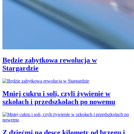
Będzie zabytkowa rewolucja w
Stargardzie
Mniej cukru i soli, czyli żywienie w
szkołach i przedszkolach po nowemu
Z dziećmi na desce kilometr od brzegu i