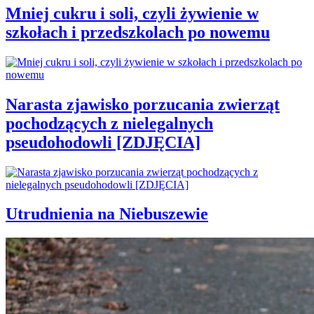
Mniej cukru i soli, czyli żywienie w
szkołach i przedszkolach po nowemu
Narasta zjawisko porzucania zwierząt
pochodzących z nielegalnych
pseudohodowli [ZDJĘCIA]
Utrudnienia na Niebuszewie