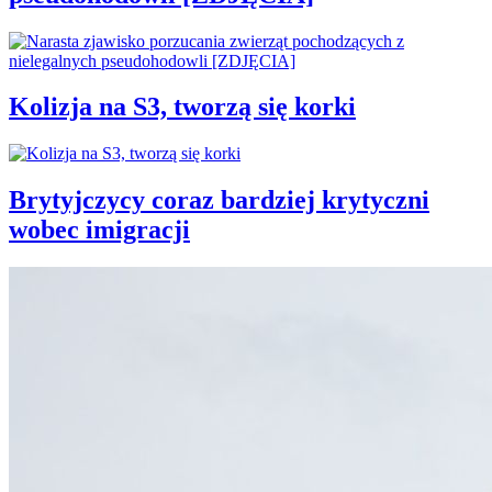
Kolizja na S3, tworzą się korki
Brytyjczycy coraz bardziej krytyczni
wobec imigracji