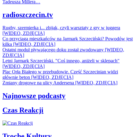
Tadeusza Millera…
radioszczecin.tv
Rugby, szermierka i... zbijak, czyli warsztaty z gry w juggera
[WIDEO, ZDJĘCIA]
Co przyciąga mieszkańców na Jarmark Szczeciński? Powodów jest
kilka [WIDEO, ZDJĘCIA]
Ostatni moduł pływającego doku został zwodowany [WIDEO,
ZDJĘCIA]
Letni Jarmark Szczeciński. "Coś innego, aniżeli w sklepach"
[WIDEO, ZDJĘCIA]
Plac Orła Białego w przebudowie. Część Szczecinian widzi
głównie beton [WIDEO, ZDJĘCIA]
Zmiany drogowe na ulicy Andersena [WIDEO, ZDJĘCIA]
Najnowsze podcasty
Czas Reakcji
Trochę Kultury