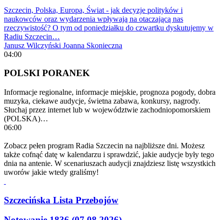
Szczecin, Polska, Europa, Świat - jak decyzje polityków i
naukowców oraz wydarzenia wpływają na otaczającą nas
rzeczywistość? O tym od poniedziałku do czwartku dyskutujemy w
Radiu Szczecin…
Janusz Wilczyński
Joanna Skonieczna
04:00
POLSKI PORANEK
Informacje regionalne, informacje miejskie, prognoza pogody, dobra
muzyka, ciekawe audycje, świetna zabawa, konkursy, nagrody.
Słuchaj przez internet lub w województwie zachodniopomorskiem
(POLSKA)…
06:00
Zobacz pełen program Radia Szczecin na najbliższe dni. Możesz
także cofnąć datę w kalendarzu i sprawdzić, jakie audycje były tego
dnia na antenie. W scenariuszach audycji znajdziesz listę wszystkich
uworów jakie wtedy graliśmy!
Szczecińska Lista Przebojów
Notowanie 1836 (07.08.2026)