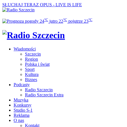
SŁUCHAJ TERAZ
OPUS - LIVE IS LIFE
°C
°C
°C
24
jutro
22
pojutrze
23
Wiadomości
Szczecin
Region
Polska i świat
Sport
Kultura
Biznes
Podcasty
Radio Szczecin
Radio Szczecin Extra
Muzyka
Konkursy
Studio S-1
Reklama
O nas
Kontakt