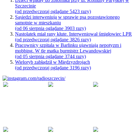
Dzieci wpadły do zbiornika przy ul. Komuny Paryskiej w
Szczecinie
(od przedwczoraj oglądane 5423 razy)
Sąsiedzi interweniują w sprawie psa pozostawionego
samotnie w mieszkaniu
(od 06 sierpnia oglądane 3903 razy)
Nastolatek miał rany kłute. Interweniował śmigłowiec LPR
(od przedwczoraj oglądane 3826 razy)
Pracownicy szpitala w Barlinku ujawniają nepotyzm i
mobbing. W tle matka burmistrz Lewandowskiej
(od 05 sierpnia oglądane 3744 razy)
Wieloryb zabłądził w Międzyzdrojach
(od przedwczoraj oglądane 3196 razy)