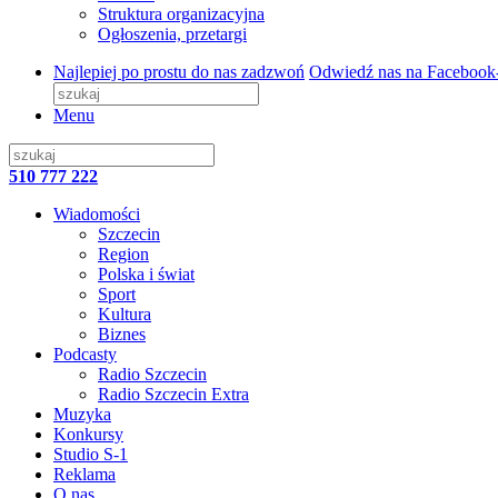
Struktura organizacyjna
Ogłoszenia, przetargi
Najlepiej po prostu do nas zadzwoń
Odwiedź nas na Facebook
Menu
510 777 222
Wiadomości
Szczecin
Region
Polska i świat
Sport
Kultura
Biznes
Podcasty
Radio Szczecin
Radio Szczecin Extra
Muzyka
Konkursy
Studio S-1
Reklama
O nas