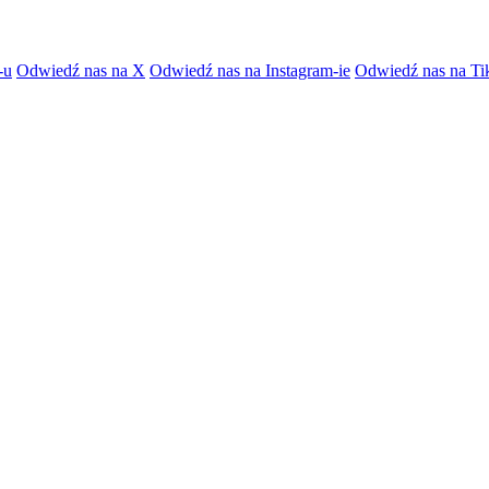
-u
Odwiedź nas na X
Odwiedź nas na Instagram-ie
Odwiedź nas na Ti