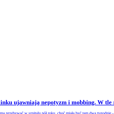
inku ujawniają nepotyzm i mobbing. W tle
a ma przebywać w szpitalu pół roku, choć miała być tam dwa tygodnie 