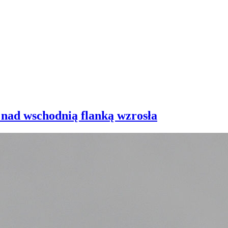
 nad wschodnią flanką wzrosła