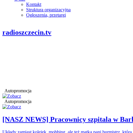
Kontakt
Struktura organizacyjna
Ogłoszenia, przetargi
radioszczecin.tv
Autopromocja
Autopromocja
[NASZ NEWS] Pracownicy szpitala w Barl
Układy zamiast kolejek, mobbing, ale też matka pani burmistrz, któr