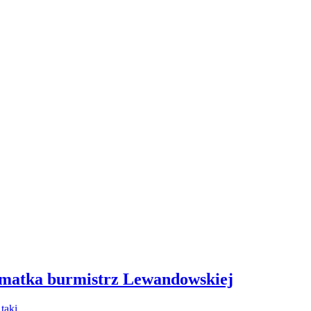
 matka burmistrz Lewandowskiej
- taki…