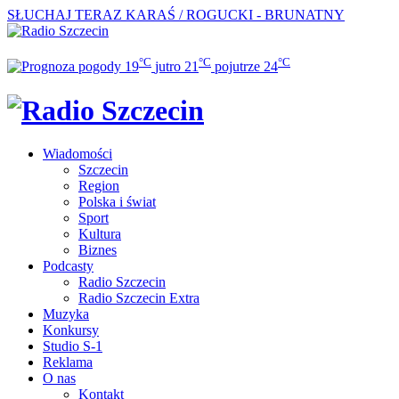
SŁUCHAJ TERAZ
KARAŚ / ROGUCKI - BRUNATNY
°C
°C
°C
19
jutro
21
pojutrze
24
Wiadomości
Szczecin
Region
Polska i świat
Sport
Kultura
Biznes
Podcasty
Radio Szczecin
Radio Szczecin Extra
Muzyka
Konkursy
Studio S-1
Reklama
O nas
Kontakt