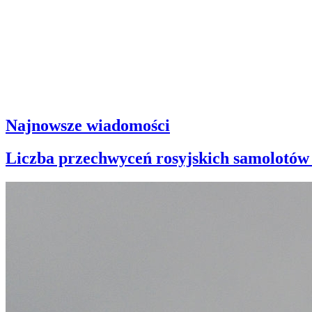
Najnowsze wiadomości
Liczba przechwyceń rosyjskich samolotów