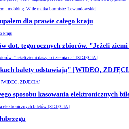
 upałem dla prawie całego kraju
ów dot. tegorocznych zbiorów. "Jeżeli ziemi
pilkach balety odstawiają" [WIDEO, ZDJĘCI
owego sposobu kasowania elektronicznych b
łobrzegu