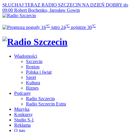
SŁUCHAJ TERAZ
RADIO SZCZECIN NA DZIEŃ DOBRY do
09:00
Robert Bochenko, Jarosław Gowin
°C
°C
°C
16
jutro
24
pojutrze
30
Wiadomości
Szczecin
Region
Polska i świat
Sport
Kultura
Biznes
Podcasty
Radio Szczecin
Radio Szczecin Extra
Muzyka
Konkursy
Studio S-1
Reklama
O nas