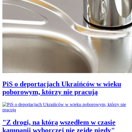
PiS o deportacjach Ukraińców w wieku
poborowym, którzy nie pracują
"Z drogi, na którą wszedłem w czasie
kampanii wyborczej nie zejdę nigdy"