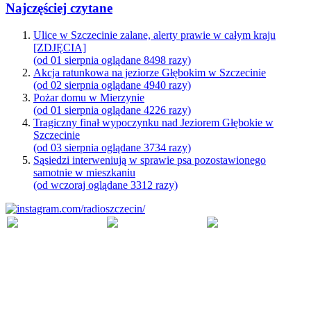
Najczęściej czytane
Ulice w Szczecinie zalane, alerty prawie w całym kraju
[ZDJĘCIA]
(od 01 sierpnia oglądane 8498 razy)
Akcja ratunkowa na jeziorze Głębokim w Szczecinie
(od 02 sierpnia oglądane 4940 razy)
Pożar domu w Mierzynie
(od 01 sierpnia oglądane 4226 razy)
Tragiczny finał wypoczynku nad Jeziorem Głębokie w
Szczecinie
(od 03 sierpnia oglądane 3734 razy)
Sąsiedzi interweniują w sprawie psa pozostawionego
samotnie w mieszkaniu
(od wczoraj oglądane 3312 razy)