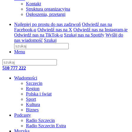
Kontakt
Struktura organizacyjna
Ogłoszenia, przetargi
Najlepiej po prostu do nas zadzwoń
Odwiedź nas na
Facebook-u
Odwiedź nas na X
Odwiedź nas na Instagram-ie
Odwiedź nas na TikTok-u
Szukaj nas na Spotify
Wyślij do
nas wiadomość
Szukaj
Menu
510 777 222
Wiadomości
Szczecin
Region
Polska i świat
Sport
Kultura
Biznes
Podcasty
Radio Szczecin
Radio Szczecin Extra
Muzyka