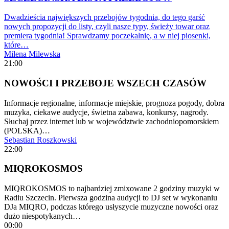
Dwadzieścia największych przebojów tygodnia, do tego garść
nowych propozycji do listy, czyli nasze typy, świeży towar oraz
premiera tygodnia! Sprawdzamy poczekalnię, a w niej piosenki,
które…
Milena Milewska
21:00
NOWOŚCI I PRZEBOJE WSZECH CZASÓW
Informacje regionalne, informacje miejskie, prognoza pogody, dobra
muzyka, ciekawe audycje, świetna zabawa, konkursy, nagrody.
Słuchaj przez internet lub w województwie zachodniopomorskiem
(POLSKA)…
Sebastian Roszkowski
22:00
MIQROKOSMOS
MIQROKOSMOS to najbardziej zmixowane 2 godziny muzyki w
Radiu Szczecin. Pierwsza godzina audycji to DJ set w wykonaniu
DJa MIQRO, podczas którego usłyszycie muzyczne nowości oraz
dużo niespotykanych…
00:00