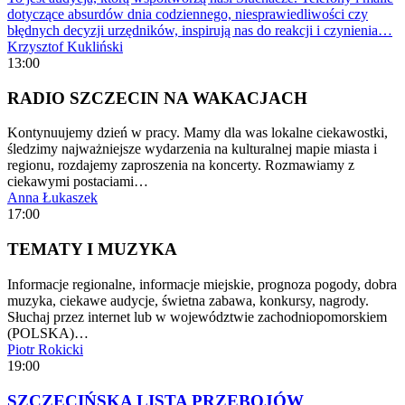
dotyczące absurdów dnia codziennego, niesprawiedliwości czy
błędnych decyzji urzędników, inspirują nas do reakcji i czynienia…
Krzysztof Kukliński
13:00
RADIO SZCZECIN NA WAKACJACH
Kontynuujemy dzień w pracy. Mamy dla was lokalne ciekawostki,
śledzimy najważniejsze wydarzenia na kulturalnej mapie miasta i
regionu, rozdajemy zaproszenia na koncerty. Rozmawiamy z
ciekawymi postaciami…
Anna Łukaszek
17:00
TEMATY I MUZYKA
Informacje regionalne, informacje miejskie, prognoza pogody, dobra
muzyka, ciekawe audycje, świetna zabawa, konkursy, nagrody.
Słuchaj przez internet lub w województwie zachodniopomorskiem
(POLSKA)…
Piotr Rokicki
19:00
SZCZECIŃSKA LISTA PRZEBOJÓW