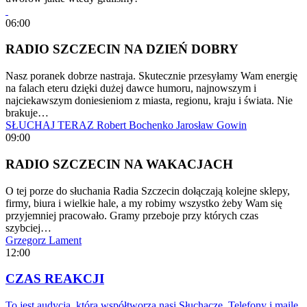
06:00
RADIO SZCZECIN NA DZIEŃ DOBRY
Nasz poranek dobrze nastraja. Skutecznie przesyłamy Wam energię
na falach eteru dzięki dużej dawce humoru, najnowszym i
najciekawszym doniesieniom z miasta, regionu, kraju i świata. Nie
brakuje…
SŁUCHAJ TERAZ
Robert Bochenko
Jarosław Gowin
09:00
RADIO SZCZECIN NA WAKACJACH
O tej porze do słuchania Radia Szczecin dołączają kolejne sklepy,
firmy, biura i wielkie hale, a my robimy wszystko żeby Wam się
przyjemniej pracowało. Gramy przeboje przy których czas
szybciej…
Grzegorz Lament
12:00
CZAS REAKCJI
To jest audycja, którą współtworzą nasi Słuchacze. Telefony i maile