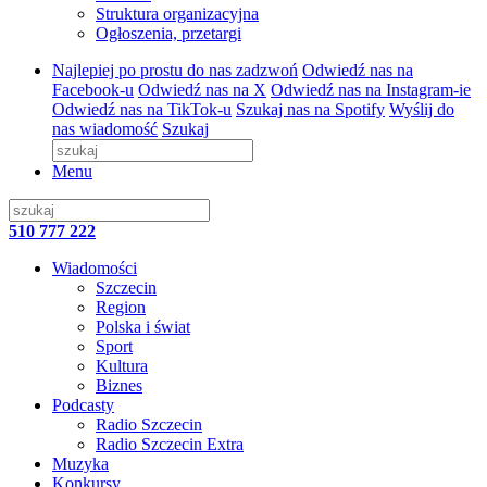
Struktura organizacyjna
Ogłoszenia, przetargi
Najlepiej po prostu do nas zadzwoń
Odwiedź nas na
Facebook-u
Odwiedź nas na X
Odwiedź nas na Instagram-ie
Odwiedź nas na TikTok-u
Szukaj nas na Spotify
Wyślij do
nas wiadomość
Szukaj
Menu
510 777 222
Wiadomości
Szczecin
Region
Polska i świat
Sport
Kultura
Biznes
Podcasty
Radio Szczecin
Radio Szczecin Extra
Muzyka
Konkursy