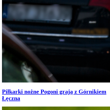
Piłkarki nożne Pogoni grają z Górnikiem
Łęczna