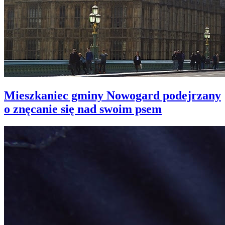
Mieszkaniec gminy Nowogard podejrzany
o znęcanie się nad swoim psem