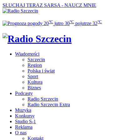
SŁUCHAJ TERAZ
SARSA - NAUCZ MNIE
°C
°C
°C
20
jutro
30
pojutrze
32
Wiadomości
Szczecin
Region
Polska i świat
Sport
Kultura
Biznes
Podcasty
Radio Szczecin
Radio Szczecin Extra
Muzyka
Konkursy
Studio S-1
Reklama
O nas
Kontakt