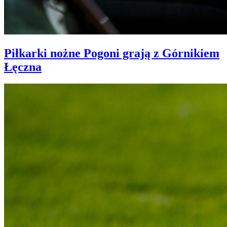
Piłkarki nożne Pogoni grają z Górnikiem
Łęczna