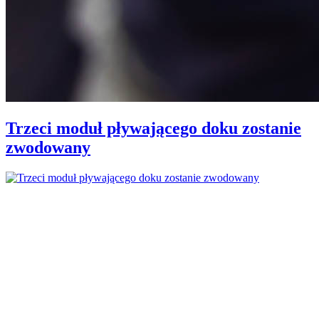
Trzeci moduł pływającego doku zostanie
zwodowany