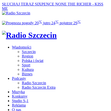
SŁUCHAJ TERAZ
SIXPENCE NONE THE RICHER - KISS
ME
°C
°C
°C
20
jutro
24
pojutrze
29
Wiadomości
Szczecin
Region
Polska i świat
Sport
Kultura
Biznes
Podcasty
Radio Szczecin
Radio Szczecin Extra
Muzyka
Konkursy
Studio S-1
Reklama
O nas