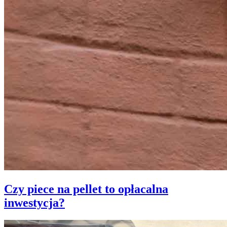
Czy piece na pellet to opłacalna
inwestycja?