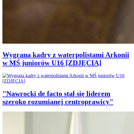
Wygrana kadry z waterpolistami Arkonii
w MŚ juniorów U16 [ZDJĘCIA]
"Nawrocki de facto stał się liderem
szeroko rozumianej centroprawicy"