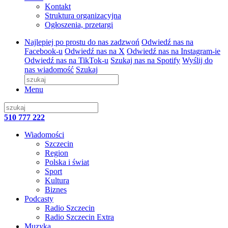
Kontakt
Struktura organizacyjna
Ogłoszenia, przetargi
Najlepiej po prostu do nas zadzwoń
Odwiedź nas na
Facebook-u
Odwiedź nas na X
Odwiedź nas na Instagram-ie
Odwiedź nas na TikTok-u
Szukaj nas na Spotify
Wyślij do
nas wiadomość
Szukaj
Menu
510 777 222
Wiadomości
Szczecin
Region
Polska i świat
Sport
Kultura
Biznes
Podcasty
Radio Szczecin
Radio Szczecin Extra
Muzyka