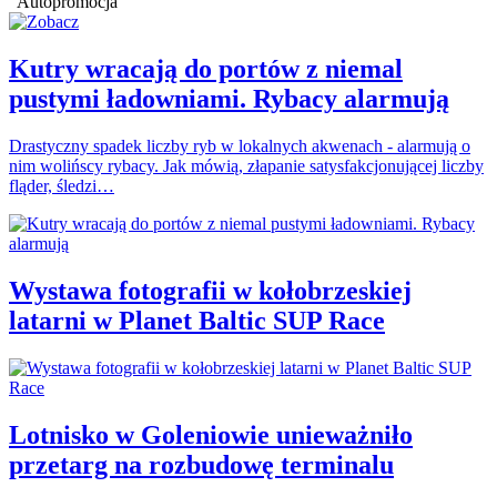
Autopromocja
Kutry wracają do portów z niemal
pustymi ładowniami. Rybacy alarmują
Drastyczny spadek liczby ryb w lokalnych akwenach - alarmują o
nim wolińscy rybacy. Jak mówią, złapanie satysfakcjonującej liczby
fląder, śledzi…
Wystawa fotografii w kołobrzeskiej
latarni w Planet Baltic SUP Race
Lotnisko w Goleniowie unieważniło
przetarg na rozbudowę terminalu