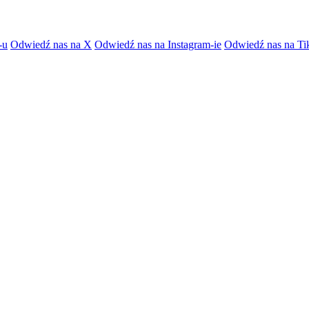
-u
Odwiedź nas na X
Odwiedź nas na Instagram-ie
Odwiedź nas na Ti