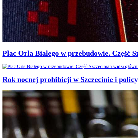
Plac Orła Białego w przebudowie. Część 
Rok nocnej prohibicji w Szczecinie i policy