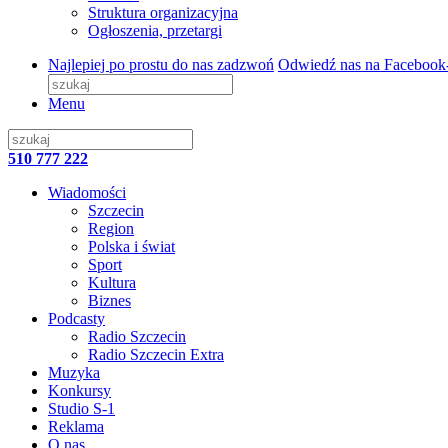
Struktura organizacyjna
Ogłoszenia, przetargi
Najlepiej po prostu do nas zadzwoń
Odwiedź nas na Facebook
Menu
510 777 222
Wiadomości
Szczecin
Region
Polska i świat
Sport
Kultura
Biznes
Podcasty
Radio Szczecin
Radio Szczecin Extra
Muzyka
Konkursy
Studio S-1
Reklama
O nas