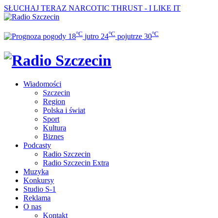
SŁUCHAJ TERAZ
NARCOTIC THRUST - I LIKE IT
°C
°C
°C
18
jutro
24
pojutrze
30
Wiadomości
Szczecin
Region
Polska i świat
Sport
Kultura
Biznes
Podcasty
Radio Szczecin
Radio Szczecin Extra
Muzyka
Konkursy
Studio S-1
Reklama
O nas
Kontakt