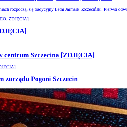
oniach rozpoczął się tradycyjny Letni Jarmark Szczeciński. Pierwsi od
[ZDJĘCIA]
 w centrum Szczecina [ZDJĘCIA]
em zarządu Pogoni Szczecin