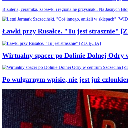
Biżuteria, ceramika, zabawki i regionalne przysmaki. Na Jasnych Bł
Ławki przy Rusałce. "Tu jest strasznie" 
Wirtualny spacer po Dolinie Dolnej Odry
Po wulgarnym wpisie, nie jest już członki