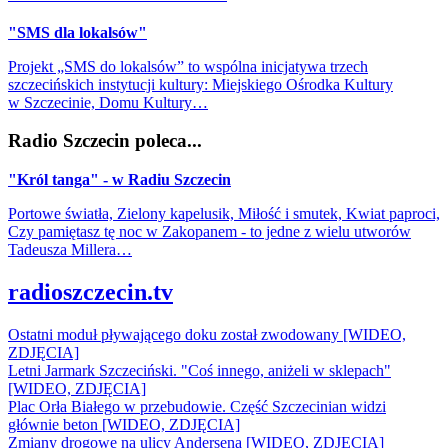
"SMS dla lokalsów"
Projekt „SMS do lokalsów” to wspólna inicjatywa trzech
szczecińskich instytucji kultury: Miejskiego Ośrodka Kultury
w Szczecinie, Domu Kultury…
Radio Szczecin poleca...
"Król tanga" - w Radiu Szczecin
Portowe światła, Zielony kapelusik, Miłość i smutek, Kwiat paproci,
Czy pamiętasz tę noc w Zakopanem - to jedne z wielu utworów
Tadeusza Millera…
radioszczecin.tv
Ostatni moduł pływającego doku został zwodowany [WIDEO,
ZDJĘCIA]
Letni Jarmark Szczeciński. "Coś innego, aniżeli w sklepach"
[WIDEO, ZDJĘCIA]
Plac Orła Białego w przebudowie. Część Szczecinian widzi
głównie beton [WIDEO, ZDJĘCIA]
Zmiany drogowe na ulicy Andersena [WIDEO, ZDJĘCIA]