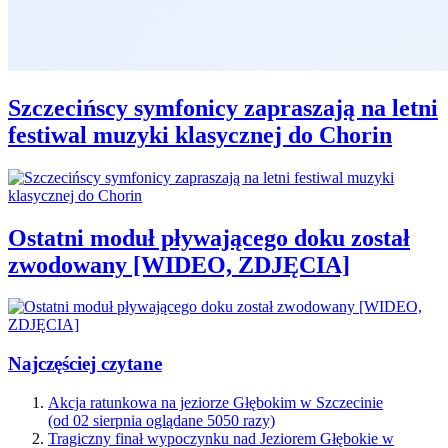
Szczecińscy symfonicy zapraszają na letni
festiwal muzyki klasycznej do Chorin
Ostatni moduł pływającego doku został
zwodowany [WIDEO, ZDJĘCIA]
Najczęściej czytane
Akcja ratunkowa na jeziorze Głębokim w Szczecinie
(od 02 sierpnia oglądane 5050 razy)
Tragiczny finał wypoczynku nad Jeziorem Głębokie w