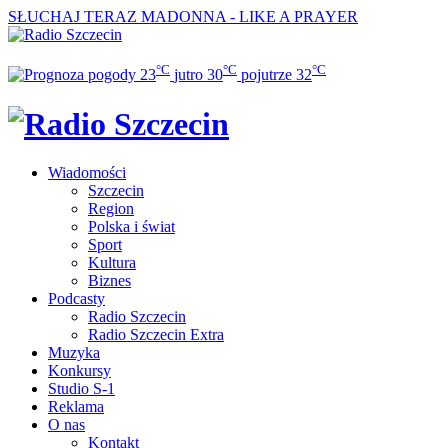
SŁUCHAJ TERAZ
MADONNA - LIKE A PRAYER
°C
°C
°C
23
jutro
30
pojutrze
32
Wiadomości
Szczecin
Region
Polska i świat
Sport
Kultura
Biznes
Podcasty
Radio Szczecin
Radio Szczecin Extra
Muzyka
Konkursy
Studio S-1
Reklama
O nas
Kontakt