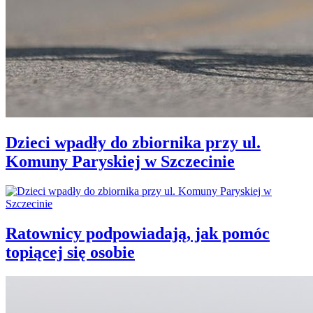
Dzieci wpadły do zbiornika przy ul.
Komuny Paryskiej w Szczecinie
Ratownicy podpowiadają, jak pomóc
topiącej się osobie