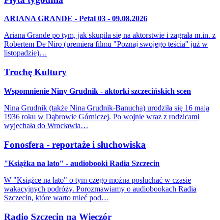
ARIANA GRANDE - Petal 03 - 09.08.2026
Ariana Grande po tym, jak skupiła się na aktorstwie i zagrała m.in. z
Robertem De Niro (premiera filmu "Poznaj swojego teścia" już w
listopadzie)…
Trochę Kultury
Wspomnienie Niny Grudnik - aktorki szczecińskich scen
Nina Grudnik (także Nina Grudnik-Banucha) urodziła się 16 maja
1936 roku w Dąbrowie Górniczej. Po wojnie wraz z rodzicami
wyjechała do Wrocławia…
Fonosfera - reportaże i słuchowiska
"Książka na lato" - audiobooki Radia Szczecin
W "Książce na lato" o tym czego można posłuchać w czasie
wakacyjnych podróży. Porozmawiamy o audiobookach Radia
Szczecin, które warto mieć pod…
Radio Szczecin na Wieczór