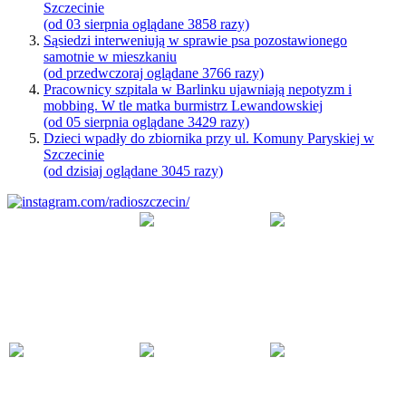
Szczecinie
(od 03 sierpnia oglądane 3858 razy)
Sąsiedzi interweniują w sprawie psa pozostawionego
samotnie w mieszkaniu
(od przedwczoraj oglądane 3766 razy)
Pracownicy szpitala w Barlinku ujawniają nepotyzm i
mobbing. W tle matka burmistrz Lewandowskiej
(od 05 sierpnia oglądane 3429 razy)
Dzieci wpadły do zbiornika przy ul. Komuny Paryskiej w
Szczecinie
(od dzisiaj oglądane 3045 razy)