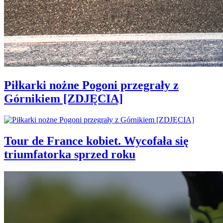
Piłkarki nożne Pogoni przegrały z
Górnikiem [ZDJĘCIA]
Tour de France kobiet. Wycofała się
triumfatorka sprzed roku