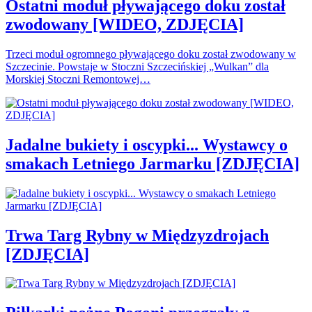
Ostatni moduł pływającego doku został
zwodowany [WIDEO, ZDJĘCIA]
Trzeci moduł ogromnego pływającego doku został zwodowany w
Szczecinie. Powstaje w Stoczni Szczecińskiej „Wulkan” dla
Morskiej Stoczni Remontowej…
Jadalne bukiety i oscypki... Wystawcy o
smakach Letniego Jarmarku [ZDJĘCIA]
Trwa Targ Rybny w Międzyzdrojach
[ZDJĘCIA]