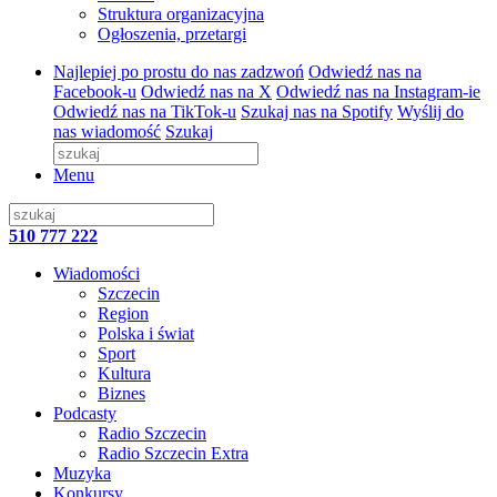
Struktura organizacyjna
Ogłoszenia, przetargi
Najlepiej po prostu do nas zadzwoń
Odwiedź nas na
Facebook-u
Odwiedź nas na X
Odwiedź nas na Instagram-ie
Odwiedź nas na TikTok-u
Szukaj nas na Spotify
Wyślij do
nas wiadomość
Szukaj
Menu
510 777 222
Wiadomości
Szczecin
Region
Polska i świat
Sport
Kultura
Biznes
Podcasty
Radio Szczecin
Radio Szczecin Extra
Muzyka
Konkursy