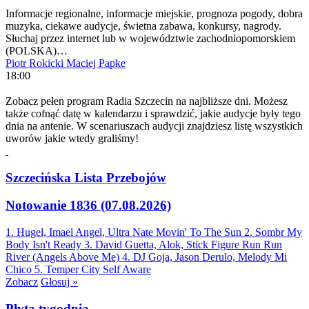
Informacje regionalne, informacje miejskie, prognoza pogody, dobra
muzyka, ciekawe audycje, świetna zabawa, konkursy, nagrody.
Słuchaj przez internet lub w województwie zachodniopomorskiem
(POLSKA)…
Piotr Rokicki
Maciej Papke
18:00
Zobacz pełen program Radia Szczecin na najbliższe dni. Możesz
także cofnąć datę w kalendarzu i sprawdzić, jakie audycje były tego
dnia na antenie. W scenariuszach audycji znajdziesz listę wszystkich
uworów jakie wtedy graliśmy!
Szczecińska Lista Przebojów
Notowanie 1836 (07.08.2026)
1. Hugel, Imael Angel, Ultra Nate
Movin' To The Sun
2. Sombr
My
Body Isn't Ready
3. David Guetta, Alok, Stick Figure
Run Run
River (Angels Above Me)
4. DJ Goja, Jason Derulo, Melody
Mi
Chico
5. Temper City
Self Aware
Zobacz
Głosuj »
Płyta tygodnia