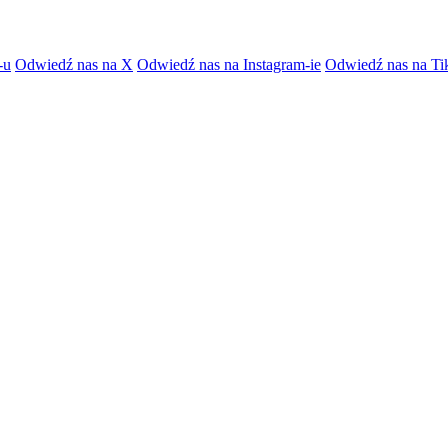
-u
Odwiedź nas na X
Odwiedź nas na Instagram-ie
Odwiedź nas na Ti