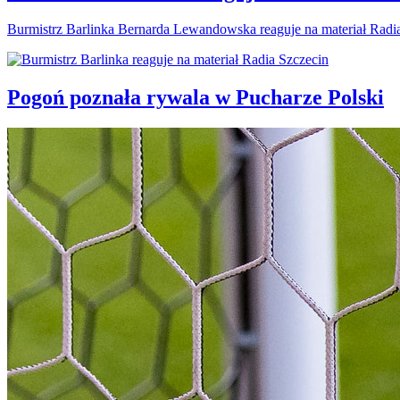
Burmistrz Barlinka Bernarda Lewandowska reaguje na materiał Radi
Pogoń poznała rywala w Pucharze Polski