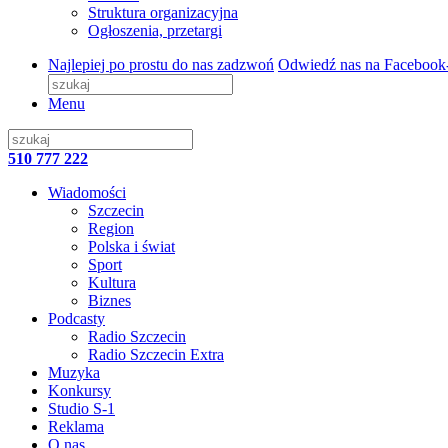
Struktura organizacyjna
Ogłoszenia, przetargi
Najlepiej po prostu do nas zadzwoń
Odwiedź nas na Facebook
Menu
510 777 222
Wiadomości
Szczecin
Region
Polska i świat
Sport
Kultura
Biznes
Podcasty
Radio Szczecin
Radio Szczecin Extra
Muzyka
Konkursy
Studio S-1
Reklama
O nas