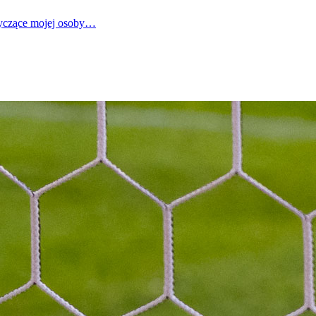
tyczące mojej osoby…