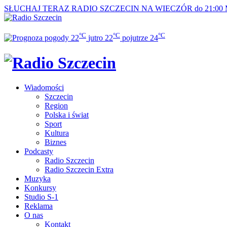
SŁUCHAJ TERAZ
RADIO SZCZECIN NA WIECZÓR do 21:00
°C
°C
°C
22
jutro
22
pojutrze
24
Wiadomości
Szczecin
Region
Polska i świat
Sport
Kultura
Biznes
Podcasty
Radio Szczecin
Radio Szczecin Extra
Muzyka
Konkursy
Studio S-1
Reklama
O nas
Kontakt